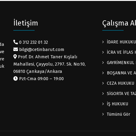
İletişim
Çalışma A
0 312 232 01 32
İDARE HUKUKU
da
bilgi@cetinbarut.com
ve
İCRA VE İFLAS
Prof. Dr. Ahmet Taner Kışlalı
ere
GAYRİMENKUL
Mahallesi, Çayyolu, 2797. Sk. No:10,
uk
06810 Çankaya/Ankara
BOŞANMA VE A
Pzt-Cma 09:00 – 19:00
CEZA HUKUKU
SİGORTA VE T
İŞ HUKUKU
Tümünü Gör