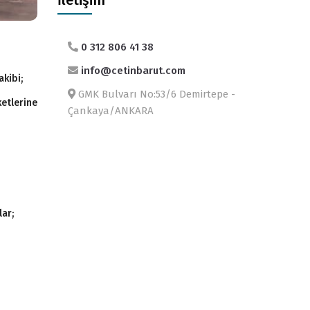
İletişim
0 312 806 41 38
info@cetinbarut.com
akibi;
GMK Bulvarı No:53/6 Demirtepe -
etlerine
Çankaya/ANKARA
ar;