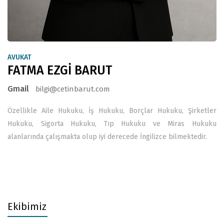
AVUKAT
FATMA EZGİ BARUT
Gmail
bilgi@cetinbarut.com
Özellikle Aile Hukuku, İş Hukuku, Borçlar Hukuku, Şirketler
Hukuku, Sigorta Hukuku, Tıp Hukuku ve Miras Hukuku
alanlarında çalışmakta olup iyi derecede İngilizce bilmektedir.
Ekibimiz