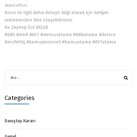
mevcuttur.
Konu ile ilgili daha detaylı bilgi almak için iletişim
sekmesinden bize ulaşabilirsiniz.
Av. Zeynep Ece BELGE
#68b #dmk #657 #memuratama #68batama #derece
#müfettiş #kamupersoneli #kamuatama #657atama
Arama:
Categories
Danıştay Kararı
Genel