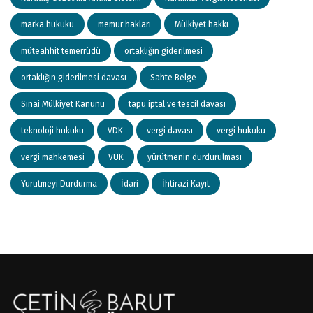
marka hukuku
memur hakları
Mülkiyet hakkı
müteahhit temerrüdü
ortaklığın giderilmesi
ortaklığın giderilmesi davası
Sahte Belge
Sınai Mülkiyet Kanunu
tapu iptal ve tescil davası
teknoloji hukuku
VDK
vergi davası
vergi hukuku
vergi mahkemesi
VUK
yürütmenin durdurulması
Yürütmeyi Durdurma
İdari
İhtirazi Kayıt