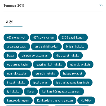
Temmuz 2017
(4)
Tags
657 memuriyet
657 sayılı kanun
6306 sayılı kanun
arsa payı satışı
arsa sahibi hakları
bilişim hukuku
Dava
disiplin soruşturması
dış ticaret hukuku
eş durumu tayini
gayrimenkul hukuku
gümrük avukatı
gümrük cezaları
gümrük hukuku
haksız rekabet
inşaat hukuku
iptal davası
işe başlatmama tazminatı
iş hukuku
Karar
kat karşılığı inşaat sözleşmesi
kentsel dönüşüm
Konkordato başvuru şartları
KURGAN