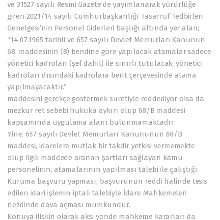
ve 31527 sayılı Resmi Gazete’de yayımlanarak yürürlüğe
giren 2021/14 sayılı Cumhurbaşkanlığı Tasarruf Tedbirleri
Genelgesi’nin Personel Giderleri başlığı altında yer alan;
“14.07.1965 tarihli ve 657 sayılı Devlet Memurları Kanunun
68. maddesinin (B) bendine göre yapılacak atamalar sadece
yönetici kadroları (şef dahil) ile sınırlı tutulacak, yönetici
kadroları dısındaki kadrolara bent çerçevesinde atama
yapılmayacaktır.”
maddesini gerekçe göstermek suretiyle reddediyor olsa da
mezkur ret sebebi hukuka aykırı olup 68/B maddesi
kapsamında uygulama alanı bulunmamaktadır.
Yine, 657 sayılı Devlet Memurları Kanununun 68/B
maddesi, idarelere mutlak bir takdir yetkisi vermemekte
olup ilgili maddede aranan şartları sağlayan kamu
personelinin, atamalarının yapılması talebi ile çalıştığı
Kuruma başvuru yapması; başvurunun reddi halinde tesis
edilen idari işlemin iptali talebiyle İdare Mahkemeleri
nezdinde dava açması mümkündür.
Konuya ilişkin olarak aksi yönde mahkeme kararları da