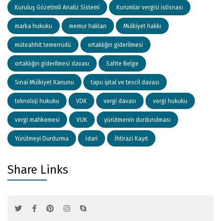
Kuruluş Gözetimli Analiz Sistemi
Kurumlar vergisi istisnası
marka hukuku
memur hakları
Mülkiyet hakkı
müteahhit temerrüdü
ortaklığın giderilmesi
ortaklığın giderilmesi davası
Sahte Belge
Sınai Mülkiyet Kanunu
tapu iptal ve tescil davası
teknoloji hukuku
VDK
vergi davası
vergi hukuku
vergi mahkemesi
VUK
yürütmenin durdurulması
Yürütmeyi Durdurma
İdari
İhtirazi Kayıt
Share Links