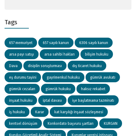
Tags
657 memuriyet
657 sayılı kanun
6306 sayılı kanun
arsa payı satışı
arsa sahibi hakları
bilişim hukuku
Dava
disiplin soruşturması
dış ticaret hukuku
eş durumu tayini
gayrimenkul hukuku
gümrük avukatı
gümrük cezaları
gümrük hukuku
haksız rekabet
inşaat hukuku
iptal davası
işe başlatmama tazminatı
iş hukuku
Karar
kat karşılığı inşaat sözleşmesi
kentsel dönüşüm
Konkordato başvuru şartları
KURGAN
Kuruluş Gözetimli Analiz Sistemi
Kurumlar vergisi istisnası