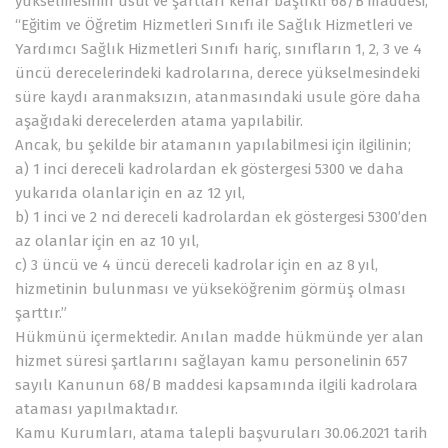
yükselmesinin usul ve şartları kenar başlıklı 68/B maddesi;
“Eğitim ve Öğretim Hizmetleri Sınıfı ile Sağlık Hizmetleri ve
Yardımcı Sağlık Hizmetleri Sınıfı hariç, sınıfların 1, 2, 3 ve 4
üncü derecelerindeki kadrolarına, derece yükselmesindeki
süre kaydı aranmaksızın, atanmasındaki usule göre daha
aşağıdaki derecelerden atama yapılabilir.
Ancak, bu şekilde bir atamanın yapılabilmesi için ilgilinin;
a) 1 inci dereceli kadrolardan ek göstergesi 5300 ve daha
yukarıda olanlar için en az 12 yıl,
b) 1 inci ve 2 nci dereceli kadrolardan ek göstergesi 5300’den
az olanlar için en az 10 yıl,
c) 3 üncü ve 4 üncü dereceli kadrolar için en az 8 yıl,
hizmetinin bulunması ve yükseköğrenim görmüş olması
şarttır.”
Hükmünü içermektedir. Anılan madde hükmünde yer alan
hizmet süresi şartlarını sağlayan kamu personelinin 657
sayılı Kanunun 68/B maddesi kapsamında ilgili kadrolara
ataması yapılmaktadır.
Kamu Kurumları, atama talepli başvuruları 30.06.2021 tarih