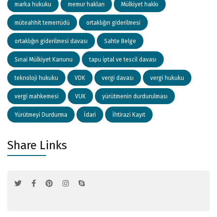
marka hukuku
memur hakları
Mülkiyet hakkı
müteahhit temerrüdü
ortaklığın giderilmesi
ortaklığın giderilmesi davası
Sahte Belge
Sınai Mülkiyet Kanunu
tapu iptal ve tescil davası
teknoloji hukuku
VDK
vergi davası
vergi hukuku
vergi mahkemesi
VUK
yürütmenin durdurulması
Yürütmeyi Durdurma
İdari
İhtirazi Kayıt
Share Links