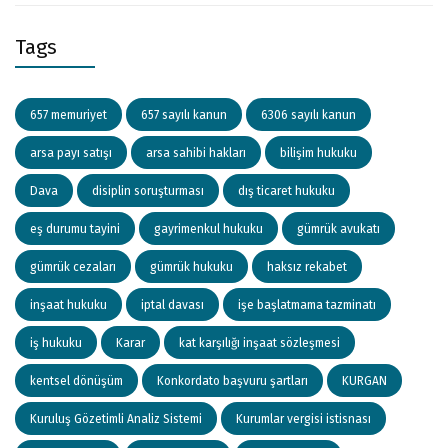
Tags
657 memuriyet
657 sayılı kanun
6306 sayılı kanun
arsa payı satışı
arsa sahibi hakları
bilişim hukuku
Dava
disiplin soruşturması
dış ticaret hukuku
eş durumu tayini
gayrimenkul hukuku
gümrük avukatı
gümrük cezaları
gümrük hukuku
haksız rekabet
inşaat hukuku
iptal davası
işe başlatmama tazminatı
iş hukuku
Karar
kat karşılığı inşaat sözleşmesi
kentsel dönüşüm
Konkordato başvuru şartları
KURGAN
Kuruluş Gözetimli Analiz Sistemi
Kurumlar vergisi istisnası