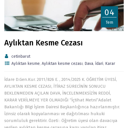
04
Tem
Aylıktan Kesme Cezası
cetinbarut
Aylıktan kesme
,
Aylıktan kesme cezası
,
Dava
,
İdari
,
Karar
İdare D.Gen.Kur. 2011/826 E. , 2014/2025 K. ÖĞRETİM ÜYESİ,
AYLIKTAN KESME CEZASI, İTİRAZ SÜRECİNİN SONUCU
BEKLENMEDEN AÇILAN DAVA, İNCELENMEKSİZİN REDDİ,
KARAR VERİLMEYE YER OLMADIĞI “İçtihat Metni”Adalet
Bakanlığı Bilgi İşlem Dairesi Başkanlığınca hazırlanmıştır.
İzinsiz olarak kopyalanması ve dağıtılması hukuki
sorumluluk gerektirir. Özeti : Öğretim üyesi olan davacıya
verilen aylıktan kesme cezasına karşı yapılan itiraz