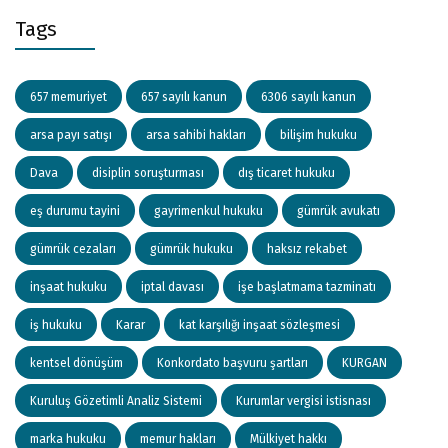
Tags
657 memuriyet
657 sayılı kanun
6306 sayılı kanun
arsa payı satışı
arsa sahibi hakları
bilişim hukuku
Dava
disiplin soruşturması
dış ticaret hukuku
eş durumu tayini
gayrimenkul hukuku
gümrük avukatı
gümrük cezaları
gümrük hukuku
haksız rekabet
inşaat hukuku
iptal davası
işe başlatmama tazminatı
iş hukuku
Karar
kat karşılığı inşaat sözleşmesi
kentsel dönüşüm
Konkordato başvuru şartları
KURGAN
Kuruluş Gözetimli Analiz Sistemi
Kurumlar vergisi istisnası
marka hukuku
memur hakları
Mülkiyet hakkı