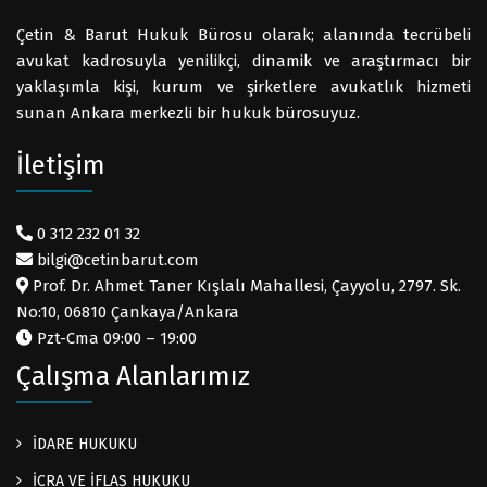
Çetin & Barut Hukuk Bürosu olarak; alanında tecrübeli
avukat kadrosuyla yenilikçi, dinamik ve araştırmacı bir
yaklaşımla kişi, kurum ve şirketlere avukatlık hizmeti
sunan Ankara merkezli bir hukuk bürosuyuz.
İletişim
0 312 232 01 32
bilgi@cetinbarut.com
Prof. Dr. Ahmet Taner Kışlalı Mahallesi, Çayyolu, 2797. Sk.
No:10, 06810 Çankaya/Ankara
Pzt-Cma 09:00 – 19:00
Çalışma Alanlarımız
İDARE HUKUKU
İCRA VE İFLAS HUKUKU