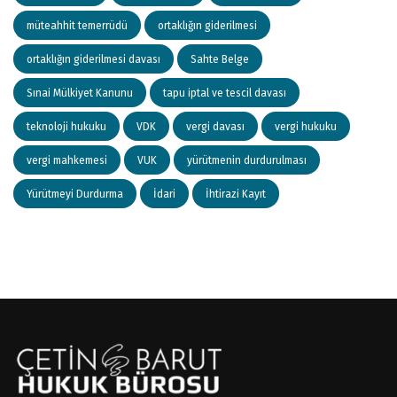
müteahhit temerrüdü
ortaklığın giderilmesi
ortaklığın giderilmesi davası
Sahte Belge
Sınai Mülkiyet Kanunu
tapu iptal ve tescil davası
teknoloji hukuku
VDK
vergi davası
vergi hukuku
vergi mahkemesi
VUK
yürütmenin durdurulması
Yürütmeyi Durdurma
İdari
İhtirazi Kayıt