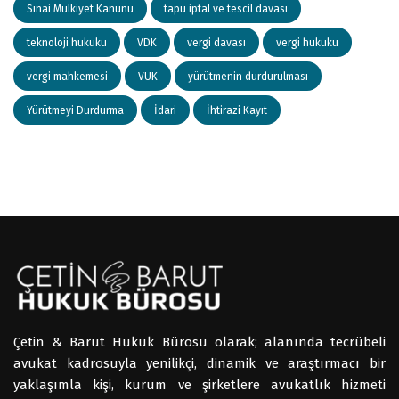
Sınai Mülkiyet Kanunu
tapu iptal ve tescil davası
teknoloji hukuku
VDK
vergi davası
vergi hukuku
vergi mahkemesi
VUK
yürütmenin durdurulması
Yürütmeyi Durdurma
İdari
İhtirazi Kayıt
Çetin & Barut Hukuk Bürosu olarak; alanında tecrübeli
avukat kadrosuyla yenilikçi, dinamik ve araştırmacı bir
yaklaşımla kişi, kurum ve şirketlere avukatlık hizmeti