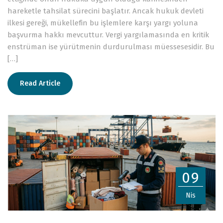
hareketle tahsilat sürecini başlatır. Ancak hukuk devleti
ilkesi gereği, mükellefin bu işlemlere karşı yargı yoluna
başvurma hakkı mevcuttur. Vergi yargılamasında en kritik
enstrüman ise yürütmenin durdurulması müessesesidir. Bu
[…]
Read Article
09
Nis