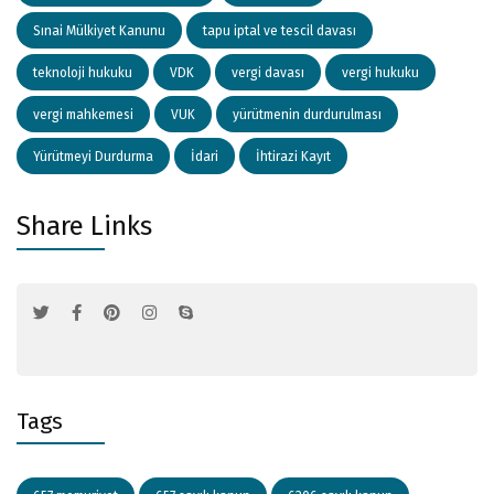
Sınai Mülkiyet Kanunu
tapu iptal ve tescil davası
teknoloji hukuku
VDK
vergi davası
vergi hukuku
vergi mahkemesi
VUK
yürütmenin durdurulması
Yürütmeyi Durdurma
İdari
İhtirazi Kayıt
Share Links
Tags