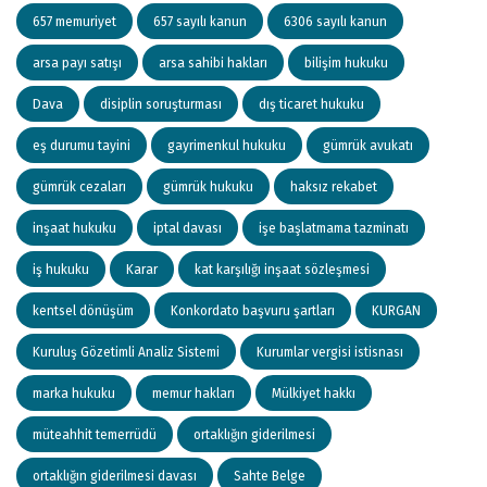
657 memuriyet
657 sayılı kanun
6306 sayılı kanun
arsa payı satışı
arsa sahibi hakları
bilişim hukuku
Dava
disiplin soruşturması
dış ticaret hukuku
eş durumu tayini
gayrimenkul hukuku
gümrük avukatı
gümrük cezaları
gümrük hukuku
haksız rekabet
inşaat hukuku
iptal davası
işe başlatmama tazminatı
iş hukuku
Karar
kat karşılığı inşaat sözleşmesi
kentsel dönüşüm
Konkordato başvuru şartları
KURGAN
Kuruluş Gözetimli Analiz Sistemi
Kurumlar vergisi istisnası
marka hukuku
memur hakları
Mülkiyet hakkı
müteahhit temerrüdü
ortaklığın giderilmesi
ortaklığın giderilmesi davası
Sahte Belge