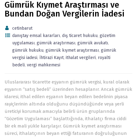
Gümrük Kıymet Araştırması ve
Bundan Doğan Vergilerin İadesi
cetinbarut
danıştay emsal kararları
,
dış ticaret hukuku
,
gözetim
uygulaması
,
gümrük araştırması
,
gümrük avukatı
,
gümrük hukuku
,
gümrük kıymet araştırması
,
gümrük
vergisi iadesi
,
İhtirazi Kayıt
,
ithalat vergileri
,
royalti
bedeli
,
vergi mahkemesi
Uluslararası ticarette eşyanın gümrük vergisi, kural olarak
eşyanın “satış bedeli” üzerinden hesaplanır. Ancak gümrük
idaresi, ithal edilen eşyanın beyan edilen bedelinin piyasa
rayiçlerinin altında olduğunu düşündüğünde veya yerli
üreticiyi korumak amacıyla belirli ürün gruplarında
“Gözetim Uygulaması” başlattığında, ithalatçı firma ciddi
bir ek mali yükle karşılaşır. Gümrük kıymet araştırması
süreci, ithalatçının beyan ettiği faturanın doğruluğunun