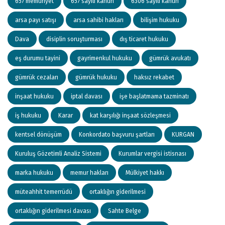
657 memuriyet
657 sayılı kanun
6306 sayılı kanun
arsa payı satışı
arsa sahibi hakları
bilişim hukuku
Dava
disiplin soruşturması
dış ticaret hukuku
eş durumu tayini
gayrimenkul hukuku
gümrük avukatı
gümrük cezaları
gümrük hukuku
haksız rekabet
inşaat hukuku
iptal davası
işe başlatmama tazminatı
iş hukuku
Karar
kat karşılığı inşaat sözleşmesi
kentsel dönüşüm
Konkordato başvuru şartları
KURGAN
Kuruluş Gözetimli Analiz Sistemi
Kurumlar vergisi istisnası
marka hukuku
memur hakları
Mülkiyet hakkı
müteahhit temerrüdü
ortaklığın giderilmesi
ortaklığın giderilmesi davası
Sahte Belge