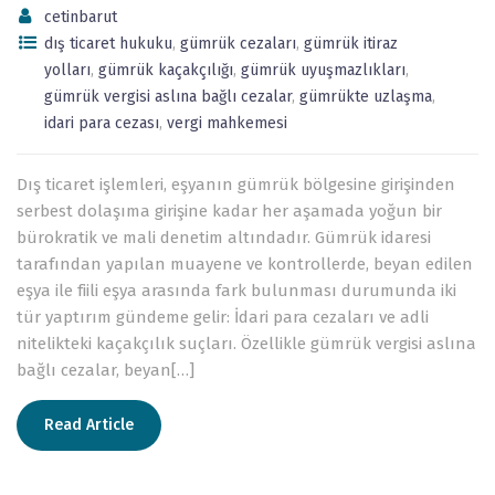
cetinbarut
dış ticaret hukuku
,
gümrük cezaları
,
gümrük itiraz
yolları
,
gümrük kaçakçılığı
,
gümrük uyuşmazlıkları
,
gümrük vergisi aslına bağlı cezalar
,
gümrükte uzlaşma
,
idari para cezası
,
vergi mahkemesi
Dış ticaret işlemleri, eşyanın gümrük bölgesine girişinden
serbest dolaşıma girişine kadar her aşamada yoğun bir
bürokratik ve mali denetim altındadır. Gümrük idaresi
tarafından yapılan muayene ve kontrollerde, beyan edilen
eşya ile fiili eşya arasında fark bulunması durumunda iki
tür yaptırım gündeme gelir: İdari para cezaları ve adli
nitelikteki kaçakçılık suçları. Özellikle gümrük vergisi aslına
bağlı cezalar, beyan[…]
Read Article