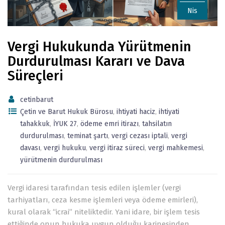
Nis
Vergi Hukukunda Yürütmenin
Durdurulması Kararı ve Dava
Süreçleri
cetinbarut
Çetin ve Barut Hukuk Bürosu
,
ihtiyati haciz
,
ihtiyati
tahakkuk
,
İYUK 27
,
ödeme emri itirazı
,
tahsilatın
durdurulması
,
teminat şartı
,
vergi cezası iptali
,
vergi
davası
,
vergi hukuku
,
vergi itiraz süreci
,
vergi mahkemesi
,
yürütmenin durdurulması
Vergi idaresi tarafından tesis edilen işlemler (vergi
tarhiyatları, ceza kesme işlemleri veya ödeme emirleri),
kural olarak “icrai” niteliktedir. Yani idare, bir işlem tesis
ettiğinde onun hukuka uygun olduğu karinesinden