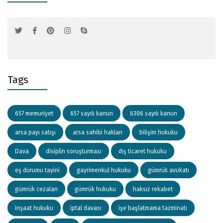
Tags
657 memuriyet
657 sayılı kanun
6306 sayılı kanun
arsa payı satışı
arsa sahibi hakları
bilişim hukuku
Dava
disiplin soruşturması
dış ticaret hukuku
eş durumu tayini
gayrimenkul hukuku
gümrük avukatı
gümrük cezaları
gümrük hukuku
haksız rekabet
inşaat hukuku
iptal davası
işe başlatmama tazminatı