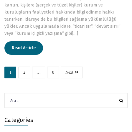
kanun, kişilere (gerçek ve tüzel kişiler) kurum ve
kuruluşların faaliyetleri hakkında bilgi edinme hakkı
tanırken, idareye de bu bilgileri sağlama yükümlülüğü
yükler. Ancak uygulamada idare, “ticari sır”, “devlet sırrı”
veya “kurum içi gizli yazışma” gibi[…]
Read Article
1
2
…
8
Next
Arama:
Categories