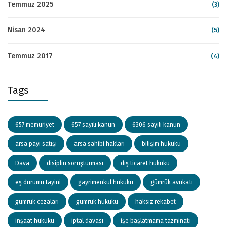
Temmuz 2025
(3)
Nisan 2024
(5)
Temmuz 2017
(4)
Tags
657 memuriyet
657 sayılı kanun
6306 sayılı kanun
arsa payı satışı
arsa sahibi hakları
bilişim hukuku
Dava
disiplin soruşturması
dış ticaret hukuku
eş durumu tayini
gayrimenkul hukuku
gümrük avukatı
gümrük cezaları
gümrük hukuku
haksız rekabet
inşaat hukuku
iptal davası
işe başlatmama tazminatı