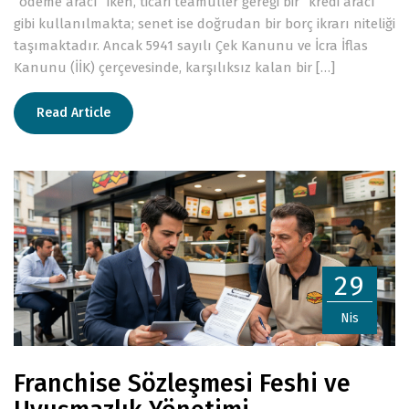
“ödeme aracı” iken, ticari teamüller gereği bir “kredi aracı”
gibi kullanılmakta; senet ise doğrudan bir borç ikrarı niteliği
taşımaktadır. Ancak 5941 sayılı Çek Kanunu ve İcra İflas
Kanunu (İİK) çerçevesinde, karşılıksız kalan bir […]
Read Article
29
Nis
Franchise Sözleşmesi Feshi ve