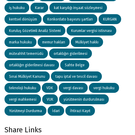
iş hukuku
Karar
kat karşılığı inşaat sözleşmesi
kentsel dönüşüm
Konkordato başvuru şartları
KURGAN
Kuruluş Gözetimli Analiz Sistemi
Kurumlar vergisi istisnası
marka hukuku
memur hakları
Mülkiyet hakkı
müteahhit temerrüdü
ortaklığın giderilmesi
ortaklığın giderilmesi davası
Sahte Belge
Sınai Mülkiyet Kanunu
tapu iptal ve tescil davası
teknoloji hukuku
VDK
vergi davası
vergi hukuku
vergi mahkemesi
VUK
yürütmenin durdurulması
Yürütmeyi Durdurma
İdari
İhtirazi Kayıt
Share Links