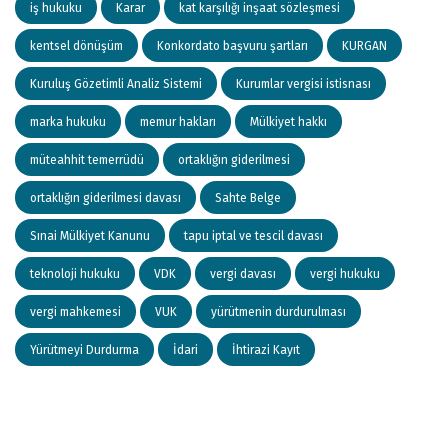
iş hukuku
Karar
kat karşılığı inşaat sözleşmesi
kentsel dönüşüm
Konkordato başvuru şartları
KURGAN
Kuruluş Gözetimli Analiz Sistemi
Kurumlar vergisi istisnası
marka hukuku
memur hakları
Mülkiyet hakkı
müteahhit temerrüdü
ortaklığın giderilmesi
ortaklığın giderilmesi davası
Sahte Belge
Sınai Mülkiyet Kanunu
tapu iptal ve tescil davası
teknoloji hukuku
VDK
vergi davası
vergi hukuku
vergi mahkemesi
VUK
yürütmenin durdurulması
Yürütmeyi Durdurma
İdari
İhtirazi Kayıt