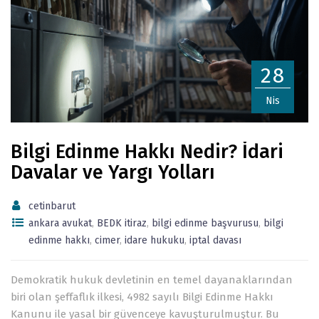
28
Nis
Bilgi Edinme Hakkı Nedir? İdari
Davalar ve Yargı Yolları
cetinbarut
ankara avukat
,
BEDK itiraz
,
bilgi edinme başvurusu
,
bilgi
edinme hakkı
,
cimer
,
idare hukuku
,
iptal davası
Demokratik hukuk devletinin en temel dayanaklarından
biri olan şeffaflık ilkesi, 4982 sayılı Bilgi Edinme Hakkı
Kanunu ile yasal bir güvenceye kavuşturulmuştur. Bu