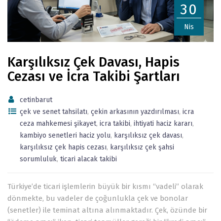
30
Nis
Karşılıksız Çek Davası, Hapis
Cezası ve İcra Takibi Şartları
cetinbarut
çek ve senet tahsilatı
,
çekin arkasının yazdırılması
,
icra
ceza mahkemesi şikayet
,
icra takibi
,
ihtiyati haciz kararı
,
kambiyo senetleri haciz yolu
,
karşılıksız çek davası
,
karşılıksız çek hapis cezası
,
karşılıksız çek şahsi
sorumluluk
,
ticari alacak takibi
Türkiye’de ticari işlemlerin büyük bir kısmı “vadeli” olarak
dönmekte, bu vadeler de çoğunlukla çek ve bonolar
(senetler) ile teminat altına alınmaktadır. Çek, özünde bir