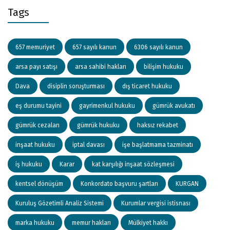
Tags
657 memuriyet
657 sayılı kanun
6306 sayılı kanun
arsa payı satışı
arsa sahibi hakları
bilişim hukuku
Dava
disiplin soruşturması
dış ticaret hukuku
eş durumu tayini
gayrimenkul hukuku
gümrük avukatı
gümrük cezaları
gümrük hukuku
haksız rekabet
inşaat hukuku
iptal davası
işe başlatmama tazminatı
iş hukuku
Karar
kat karşılığı inşaat sözleşmesi
kentsel dönüşüm
Konkordato başvuru şartları
KURGAN
Kuruluş Gözetimli Analiz Sistemi
Kurumlar vergisi istisnası
marka hukuku
memur hakları
Mülkiyet hakkı