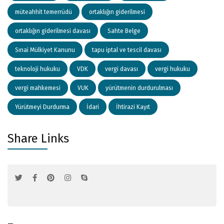
müteahhit temerrüdü
ortaklığın giderilmesi
ortaklığın giderilmesi davası
Sahte Belge
Sınai Mülkiyet Kanunu
tapu iptal ve tescil davası
teknoloji hukuku
VDK
vergi davası
vergi hukuku
vergi mahkemesi
VUK
yürütmenin durdurulması
Yürütmeyi Durdurma
İdari
İhtirazi Kayıt
Share Links