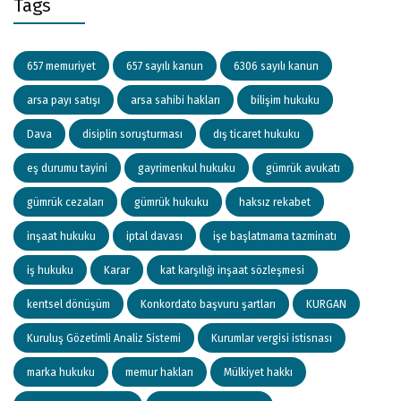
Tags
657 memuriyet
657 sayılı kanun
6306 sayılı kanun
arsa payı satışı
arsa sahibi hakları
bilişim hukuku
Dava
disiplin soruşturması
dış ticaret hukuku
eş durumu tayini
gayrimenkul hukuku
gümrük avukatı
gümrük cezaları
gümrük hukuku
haksız rekabet
inşaat hukuku
iptal davası
işe başlatmama tazminatı
iş hukuku
Karar
kat karşılığı inşaat sözleşmesi
kentsel dönüşüm
Konkordato başvuru şartları
KURGAN
Kuruluş Gözetimli Analiz Sistemi
Kurumlar vergisi istisnası
marka hukuku
memur hakları
Mülkiyet hakkı