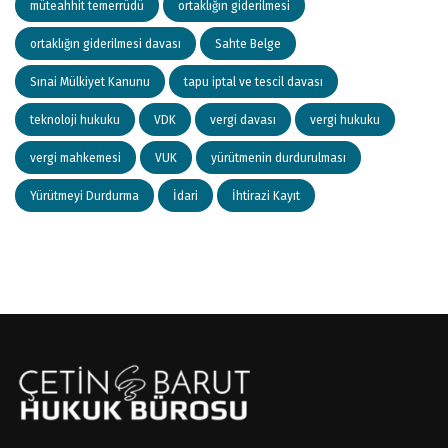
müteahhit temerrüdü
ortaklığın giderilmesi
ortaklığın giderilmesi davası
Sahte Belge
Sınai Mülkiyet Kanunu
tapu iptal ve tescil davası
teknoloji hukuku
VDK
vergi davası
vergi hukuku
vergi mahkemesi
VUK
yürütmenin durdurulması
Yürütmeyi Durdurma
İdari
İhtirazi Kayıt