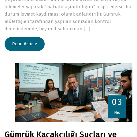
ödemeler yaparak “matrahı aşındırdığını” tespit ederse, bu
durum kıymet kaydırması olarak adlandırılır. Gümrük
müfettişleri tarafından yapılan sonradan kontrol
denetimlerinde, beyan dışı bırakılan […]
Read Article
03
Nis
Gümrük Kaçakçılığı Suçları ve