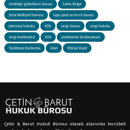
ortaklığın giderilmesi davası
Sahte Belge
Sınai Mülkiyet Kanunu
tapu iptal ve tescil davası
teknoloji hukuku
VDK
vergi davası
vergi hukuku
vergi mahkemesi
VUK
yürütmenin durdurulması
Yürütmeyi Durdurma
İdari
İhtirazi Kayıt
Çetin & Barut Hukuk Bürosu olarak; alanında tecrübeli