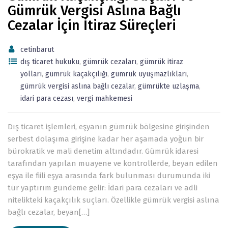
Gümrük Vergisi Aslına Bağlı
Cezalar İçin İtiraz Süreçleri
cetinbarut
dış ticaret hukuku
,
gümrük cezaları
,
gümrük itiraz
yolları
,
gümrük kaçakçılığı
,
gümrük uyuşmazlıkları
,
gümrük vergisi aslına bağlı cezalar
,
gümrükte uzlaşma
,
idari para cezası
,
vergi mahkemesi
Dış ticaret işlemleri, eşyanın gümrük bölgesine girişinden
serbest dolaşıma girişine kadar her aşamada yoğun bir
bürokratik ve mali denetim altındadır. Gümrük idaresi
tarafından yapılan muayene ve kontrollerde, beyan edilen
eşya ile fiili eşya arasında fark bulunması durumunda iki
tür yaptırım gündeme gelir: İdari para cezaları ve adli
nitelikteki kaçakçılık suçları. Özellikle gümrük vergisi aslına
bağlı cezalar, beyan[…]