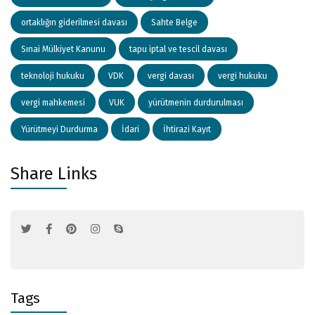
ortaklığın giderilmesi davası
Sahte Belge
Sınai Mülkiyet Kanunu
tapu iptal ve tescil davası
teknoloji hukuku
VDK
vergi davası
vergi hukuku
vergi mahkemesi
VUK
yürütmenin durdurulması
Yürütmeyi Durdurma
İdari
İhtirazi Kayıt
Share Links
Tags