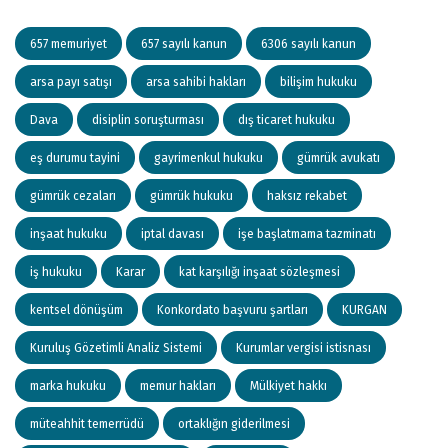
657 memuriyet
657 sayılı kanun
6306 sayılı kanun
arsa payı satışı
arsa sahibi hakları
bilişim hukuku
Dava
disiplin soruşturması
dış ticaret hukuku
eş durumu tayini
gayrimenkul hukuku
gümrük avukatı
gümrük cezaları
gümrük hukuku
haksız rekabet
inşaat hukuku
iptal davası
işe başlatmama tazminatı
iş hukuku
Karar
kat karşılığı inşaat sözleşmesi
kentsel dönüşüm
Konkordato başvuru şartları
KURGAN
Kuruluş Gözetimli Analiz Sistemi
Kurumlar vergisi istisnası
marka hukuku
memur hakları
Mülkiyet hakkı
müteahhit temerrüdü
ortaklığın giderilmesi