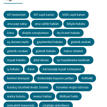
657 memuriyet
657 sayılı kanun
6306 sayılı kanun
arsa payı satışı
arsa sahibi hakları
bilişim hukuku
Dava
disiplin soruşturması
dış ticaret hukuku
eş durumu tayini
gayrimenkul hukuku
gümrük avukatı
gümrük cezaları
gümrük hukuku
haksız rekabet
inşaat hukuku
iptal davası
işe başlatmama tazminatı
iş hukuku
Karar
kat karşılığı inşaat sözleşmesi
kentsel dönüşüm
Konkordato başvuru şartları
KURGAN
Kuruluş Gözetimli Analiz Sistemi
Kurumlar vergisi istisnası
marka hukuku
memur hakları
Mülkiyet hakkı
müteahhit temerrüdü
ortaklığın giderilmesi