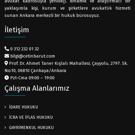
avukat kadrosuyla yenilikçi, dinamik ve araştırmacı bir
yaklaşımla kişi, kurum ve şirketlere avukatlık hizmeti
sunan Ankara merkezli bir hukuk bürosuyuz.
İletişim
0 312 232 01 32
bilgi@cetinbarut.com
Prof. Dr. Ahmet Taner Kışlalı Mahallesi, Çayyolu, 2797. Sk.
No:10, 06810 Çankaya/Ankara
Pzt-Cma 09:00 – 19:00
Çalışma Alanlarımız
İDARE HUKUKU
İCRA VE İFLAS HUKUKU
GAYRİMENKUL HUKUKU