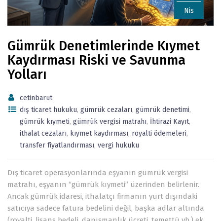
Nis
Gümrük Denetimlerinde Kıymet
Kaydırması Riski ve Savunma
Yolları
cetinbarut
dış ticaret hukuku
,
gümrük cezaları
,
gümrük denetimi
,
gümrük kıymeti
,
gümrük vergisi matrahı
,
İhtirazi Kayıt
,
ithalat cezaları
,
kıymet kaydırması
,
royalti ödemeleri
,
transfer fiyatlandırması
,
vergi hukuku
Dış ticaret operasyonlarında eşyanın gümrük vergisi
matrahı, eşyanın “gümrük kıymeti” üzerinden belirlenir.
Ancak gümrük idaresi, ithalatçı firmanın yurt dışındaki
satıcıya sadece fatura bedelini değil, başka adlar altında
(royalti, lisans bedeli, danışmanlık ücreti, temettü vb.) ek