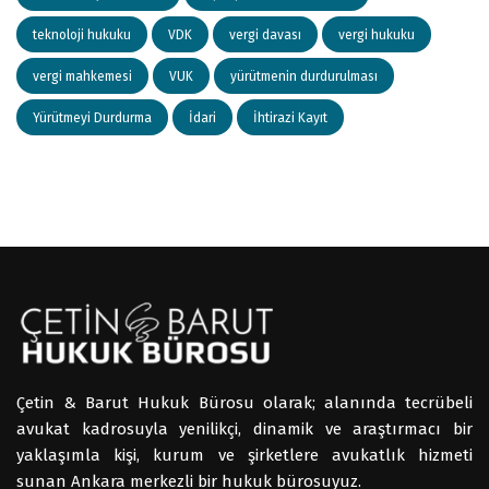
teknoloji hukuku
VDK
vergi davası
vergi hukuku
vergi mahkemesi
VUK
yürütmenin durdurulması
Yürütmeyi Durdurma
İdari
İhtirazi Kayıt
Çetin & Barut Hukuk Bürosu olarak; alanında tecrübeli
avukat kadrosuyla yenilikçi, dinamik ve araştırmacı bir
yaklaşımla kişi, kurum ve şirketlere avukatlık hizmeti
sunan Ankara merkezli bir hukuk bürosuyuz.