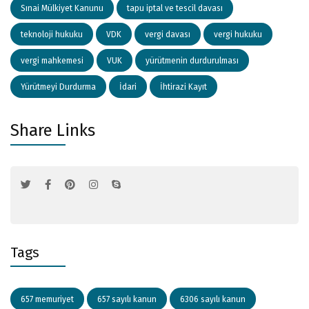
Sınai Mülkiyet Kanunu
tapu iptal ve tescil davası
teknoloji hukuku
VDK
vergi davası
vergi hukuku
vergi mahkemesi
VUK
yürütmenin durdurulması
Yürütmeyi Durdurma
İdari
İhtirazi Kayıt
Share Links
Tags
657 memuriyet
657 sayılı kanun
6306 sayılı kanun