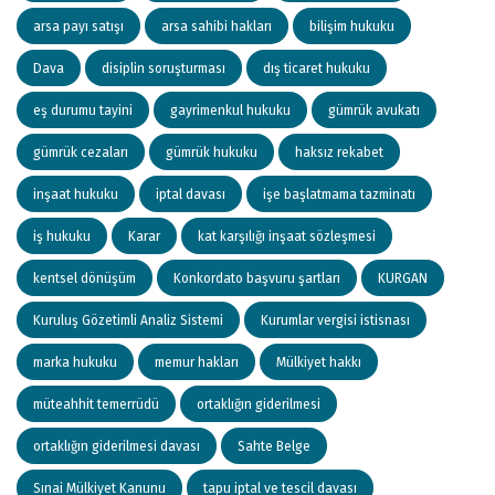
arsa payı satışı
arsa sahibi hakları
bilişim hukuku
Dava
disiplin soruşturması
dış ticaret hukuku
eş durumu tayini
gayrimenkul hukuku
gümrük avukatı
gümrük cezaları
gümrük hukuku
haksız rekabet
inşaat hukuku
iptal davası
işe başlatmama tazminatı
iş hukuku
Karar
kat karşılığı inşaat sözleşmesi
kentsel dönüşüm
Konkordato başvuru şartları
KURGAN
Kuruluş Gözetimli Analiz Sistemi
Kurumlar vergisi istisnası
marka hukuku
memur hakları
Mülkiyet hakkı
müteahhit temerrüdü
ortaklığın giderilmesi
ortaklığın giderilmesi davası
Sahte Belge
Sınai Mülkiyet Kanunu
tapu iptal ve tescil davası