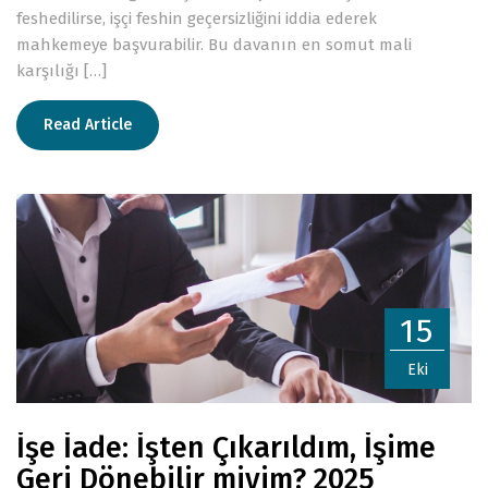
feshedilirse, işçi feshin geçersizliğini iddia ederek
mahkemeye başvurabilir. Bu davanın en somut mali
karşılığı […]
Read Article
15
Eki
İşe İade: İşten Çıkarıldım, İşime
Geri Dönebilir miyim? 2025