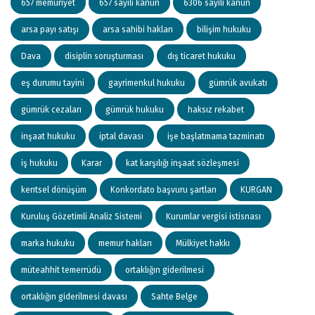
657 memuriyet
657 sayılı kanun
6306 sayılı kanun
arsa payı satışı
arsa sahibi hakları
bilişim hukuku
Dava
disiplin soruşturması
dış ticaret hukuku
eş durumu tayini
gayrimenkul hukuku
gümrük avukatı
gümrük cezaları
gümrük hukuku
haksız rekabet
inşaat hukuku
iptal davası
işe başlatmama tazminatı
iş hukuku
Karar
kat karşılığı inşaat sözleşmesi
kentsel dönüşüm
Konkordato başvuru şartları
KURGAN
Kuruluş Gözetimli Analiz Sistemi
Kurumlar vergisi istisnası
marka hukuku
memur hakları
Mülkiyet hakkı
müteahhit temerrüdü
ortaklığın giderilmesi
ortaklığın giderilmesi davası
Sahte Belge