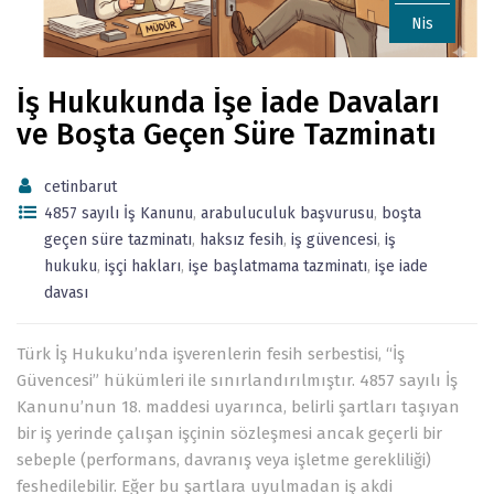
Nis
İş Hukukunda İşe İade Davaları
ve Boşta Geçen Süre Tazminatı
cetinbarut
4857 sayılı İş Kanunu
,
arabuluculuk başvurusu
,
boşta
geçen süre tazminatı
,
haksız fesih
,
iş güvencesi
,
iş
hukuku
,
işçi hakları
,
işe başlatmama tazminatı
,
işe iade
davası
Türk İş Hukuku’nda işverenlerin fesih serbestisi, “İş
Güvencesi” hükümleri ile sınırlandırılmıştır. 4857 sayılı İş
Kanunu’nun 18. maddesi uyarınca, belirli şartları taşıyan
bir iş yerinde çalışan işçinin sözleşmesi ancak geçerli bir
sebeple (performans, davranış veya işletme gerekliliği)
feshedilebilir. Eğer bu şartlara uyulmadan iş akdi