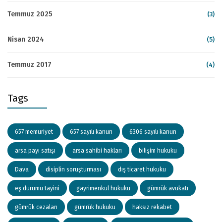
Temmuz 2025
(3)
Nisan 2024
(5)
Temmuz 2017
(4)
Tags
657 memuriyet
657 sayılı kanun
6306 sayılı kanun
arsa payı satışı
arsa sahibi hakları
bilişim hukuku
Dava
disiplin soruşturması
dış ticaret hukuku
eş durumu tayini
gayrimenkul hukuku
gümrük avukatı
gümrük cezaları
gümrük hukuku
haksız rekabet