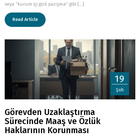
veya “kurum içi gizli yazışma” gibi […]
Read Article
19
Şub
Görevden Uzaklaştırma
Sürecinde Maaş ve Özlük
Haklarının Korunması