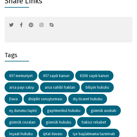
Share Links
Tags
657 memuriyet
657 sayılı kanun
6306 sayılı kanun
arsa payı satışı
arsa sahibi hakları
bilişim hukuku
Dava
disiplin soruşturması
dış ticaret hukuku
eş durumu tayini
gayrimenkul hukuku
gümrük avukatı
gümrük cezaları
gümrük hukuku
haksız rekabet
inşaat hukuku
iptal davası
işe başlatmama tazminatı