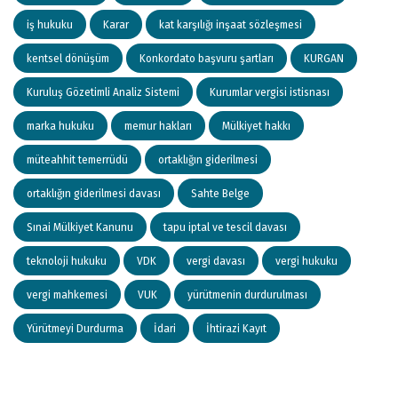
iş hukuku
Karar
kat karşılığı inşaat sözleşmesi
kentsel dönüşüm
Konkordato başvuru şartları
KURGAN
Kuruluş Gözetimli Analiz Sistemi
Kurumlar vergisi istisnası
marka hukuku
memur hakları
Mülkiyet hakkı
müteahhit temerrüdü
ortaklığın giderilmesi
ortaklığın giderilmesi davası
Sahte Belge
Sınai Mülkiyet Kanunu
tapu iptal ve tescil davası
teknoloji hukuku
VDK
vergi davası
vergi hukuku
vergi mahkemesi
VUK
yürütmenin durdurulması
Yürütmeyi Durdurma
İdari
İhtirazi Kayıt