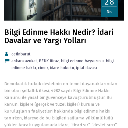
28
Nis
Bilgi Edinme Hakkı Nedir? İdari
Davalar ve Yargı Yolları
cetinbarut
ankara avukat
,
BEDK itiraz
,
bilgi edinme başvurusu
,
bilgi
edinme hakkı
,
cimer
,
idare hukuku
,
iptal davası
Demokratik hukuk devletinin en temel dayanaklarından
biri olan şeffaflık ilkesi, 4982 sayılı Bilgi Edinme Hakkı
Kanunu ile yasal bir güvenceye kavuşturulmuştur. Bu
kanun, kişilere (gerçek ve tüzel kişiler) kurum ve
kuruluşların faaliyetleri hakkında bilgi edinme hakkı
tanırken, idareye de bu bilgileri sağlama yükümlülüğü
yükler. Ancak uygulamada idare, “ticari sır”, “devlet sırrı”