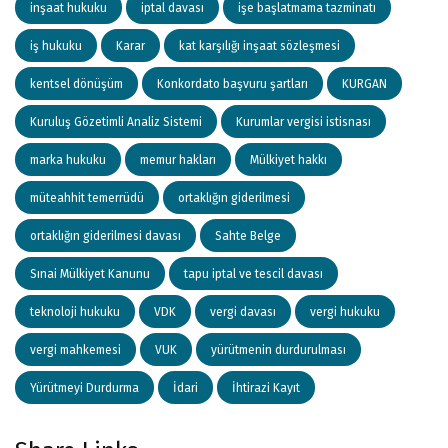
inşaat hukuku
iptal davası
işe başlatmama tazminatı
iş hukuku
Karar
kat karşılığı inşaat sözleşmesi
kentsel dönüşüm
Konkordato başvuru şartları
KURGAN
Kuruluş Gözetimli Analiz Sistemi
Kurumlar vergisi istisnası
marka hukuku
memur hakları
Mülkiyet hakkı
müteahhit temerrüdü
ortaklığın giderilmesi
ortaklığın giderilmesi davası
Sahte Belge
Sınai Mülkiyet Kanunu
tapu iptal ve tescil davası
teknoloji hukuku
VDK
vergi davası
vergi hukuku
vergi mahkemesi
VUK
yürütmenin durdurulması
Yürütmeyi Durdurma
İdari
İhtirazi Kayıt