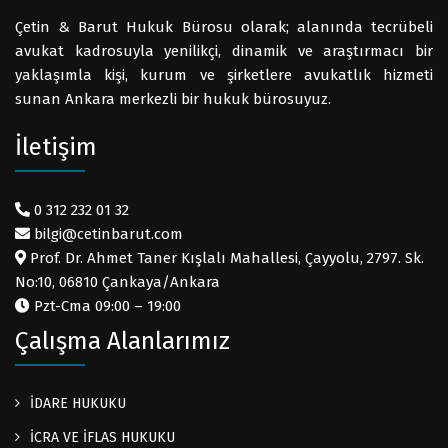
Çetin & Barut Hukuk Bürosu olarak; alanında tecrübeli
avukat kadrosuyla yenilikçi, dinamik ve araştırmacı bir
yaklaşımla kişi, kurum ve şirketlere avukatlık hizmeti
sunan Ankara merkezli bir hukuk bürosuyuz.
İletişim
0 312 232 01 32
bilgi@cetinbarut.com
Prof. Dr. Ahmet Taner Kışlalı Mahallesi, Çayyolu, 2797. Sk.
No:10, 06810 Çankaya/Ankara
Pzt-Cma 09:00 – 19:00
Çalışma Alanlarımız
İDARE HUKUKU
İCRA VE İFLAS HUKUKU