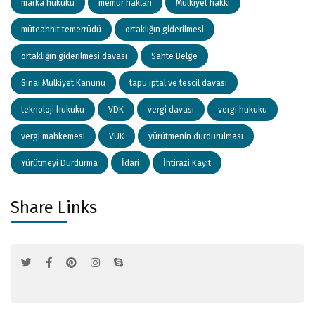
marka hukuku
memur hakları
Mülkiyet hakkı
müteahhit temerrüdü
ortaklığın giderilmesi
ortaklığın giderilmesi davası
Sahte Belge
Sınai Mülkiyet Kanunu
tapu iptal ve tescil davası
teknoloji hukuku
VDK
vergi davası
vergi hukuku
vergi mahkemesi
VUK
yürütmenin durdurulması
Yürütmeyi Durdurma
İdari
İhtirazi Kayıt
Share Links