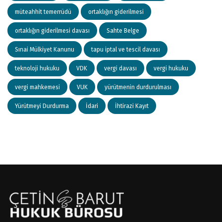
müteahhit temerrüdü
ortaklığın giderilmesi
ortaklığın giderilmesi davası
Sahte Belge
Sınai Mülkiyet Kanunu
tapu iptal ve tescil davası
teknoloji hukuku
VDK
vergi davası
vergi hukuku
vergi mahkemesi
VUK
yürütmenin durdurulması
Yürütmeyi Durdurma
İdari
İhtirazi Kayıt