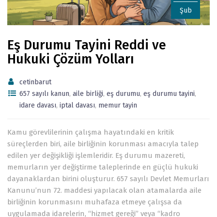
Şub
Eş Durumu Tayini Reddi ve
Hukuki Çözüm Yolları
cetinbarut
657 sayılı kanun
,
aile birliği
,
eş durumu
,
eş durumu tayini
,
idare davası
,
iptal davası
,
memur tayin
Kamu görevlilerinin çalışma hayatındaki en kritik
süreçlerden biri, aile birliğinin korunması amacıyla talep
edilen yer değişikliği işlemleridir. Eş durumu mazereti,
memurların yer değiştirme taleplerinde en güçlü hukuki
dayanaklardan birini oluşturur. 657 sayılı Devlet Memurları
Kanunu’nun 72. maddesi yapılacak olan atamalarda aile
birliğinin korunmasını muhafaza etmeye çalışsa da
uygulamada idarelerin, “hizmet gereği” veya “kadro