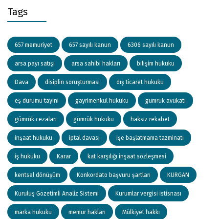
Tags
657 memuriyet
657 sayılı kanun
6306 sayılı kanun
arsa payı satışı
arsa sahibi hakları
bilişim hukuku
Dava
disiplin soruşturması
dış ticaret hukuku
eş durumu tayini
gayrimenkul hukuku
gümrük avukatı
gümrük cezaları
gümrük hukuku
haksız rekabet
inşaat hukuku
iptal davası
işe başlatmama tazminatı
iş hukuku
Karar
kat karşılığı inşaat sözleşmesi
kentsel dönüşüm
Konkordato başvuru şartları
KURGAN
Kuruluş Gözetimli Analiz Sistemi
Kurumlar vergisi istisnası
marka hukuku
memur hakları
Mülkiyet hakkı