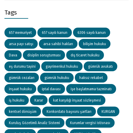
Tags
657 memuriyet
657 sayılı kanun
6306 sayılı kanun
arsa payı satışı
arsa sahibi hakları
bilişim hukuku
Dava
disiplin soruşturması
dış ticaret hukuku
eş durumu tayini
gayrimenkul hukuku
gümrük avukatı
gümrük cezaları
gümrük hukuku
haksız rekabet
inşaat hukuku
iptal davası
işe başlatmama tazminatı
iş hukuku
Karar
kat karşılığı inşaat sözleşmesi
kentsel dönüşüm
Konkordato başvuru şartları
KURGAN
Kuruluş Gözetimli Analiz Sistemi
Kurumlar vergisi istisnası