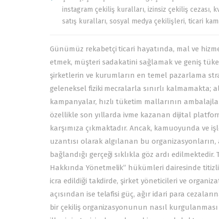
instagram çekiliş kuralları
,
izinsiz çekiliş cezası
,
k
satış kuralları
,
sosyal medya çekilişleri
,
ticari ka
Günümüz rekabetçi ticari hayatında, mal ve hizmet s
etmek, müşteri sadakatini sağlamak ve geniş tüket
şirketlerin ve kurumların en temel pazarlama stra
geleneksel fiziki mecralarla sınırlı kalmamakta; al
kampanyalar, hızlı tüketim mallarının ambalajlar
özellikle son yıllarda ivme kazanan dijital platfo
karşımıza çıkmaktadır. Ancak, kamuoyunda ve işletm
uzantısı olarak algılanan bu organizasyonların, a
bağlandığı gerçeği sıklıkla göz ardı edilmektedir.
Hakkında Yönetmelik
” hükümleri dairesinde titiz
icra edildiği takdirde, şirket yöneticileri ve organi
açısından ise telafisi güç, ağır idari para cezal
bir çekiliş organizasyonunun nasıl kurgulanması g