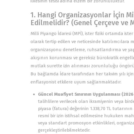
ilkesinin tesisi adına elzem bir zorunluluktur.
1. Hangi Organizasyonlar İçin Mil
Edilmelidir? (Genel Çerçeve ve M
Milli Piyango İdaresi (MPİ), ister fiziki ortamda is
olarak tertip edilen ve neticesinde katılımcılara ma
organizasyonu denetleme, ruhsatlandırma ve yaptı
akışının korunması ve gereksiz bürokratik engelle
mutlak surette izin alınması zorunluluğu öngörü
Bu bağlamda İdare tarafından her takvim yılı için g
enflasyonist etkilere uyum sağlanmaktadır.
Güncel Muafiyet Sınırının Uygulanması (2026 Yı
talihlilere verilecek olan ikramiyenin veya bi
piyasa (fatura) değerinin 1.338,70 TL tutarını
resmi bir izin istihsal edilmesine hukuken ma
veya standart promosyon etkinlikleri, organiza
gerçekleştirilebilmektedir.