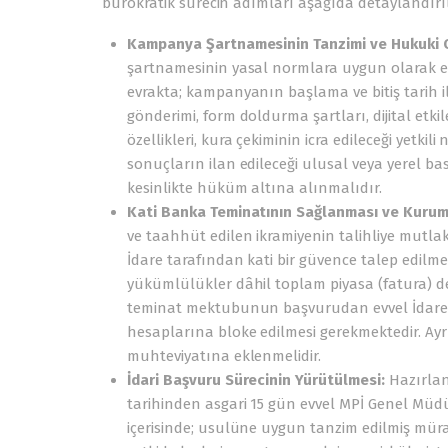
bürokratik sürecin adımları aşağıda detaylandırıl
Kampanya Şartnamesinin Tanzimi ve Hukuki 
şartnamesinin yasal normlara uygun olarak eks
evrakta; kampanyanın başlama ve bitiş tarih il
gönderimi, form doldurma şartları, dijital etki
özellikleri, kura çekiminin icra edileceği yetkili
sonuçların ilan edileceği ulusal veya yerel ba
kesinlikte hüküm altına alınmalıdır.
Kati Banka Teminatının Sağlanması ve Kuruma
ve taahhüt edilen ikramiyenin talihliye mutlak
İdare tarafından kati bir güvence talep edilme
yükümlülükler dâhil toplam piyasa (fatura) de
teminat mektubunun başvurudan evvel İdare’ye
hesaplarına bloke edilmesi gerekmektedir. Ayrı
muhteviyatına eklenmelidir.
İdari Başvuru Sürecinin Yürütülmesi:
Hazırlan
tarihinden asgari 15 gün evvel MPİ Genel Müdü
içerisinde; usulüne uygun tanzim edilmiş müraca