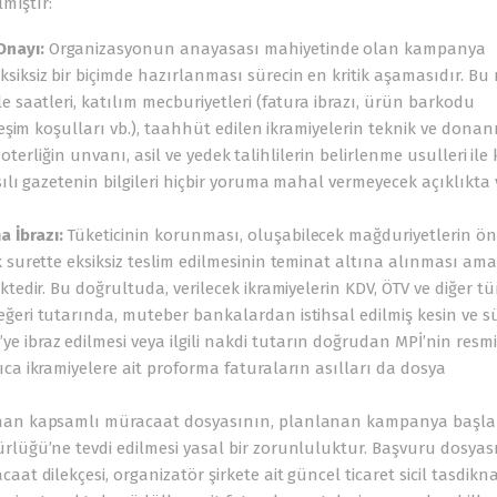
mıştır:
Onayı:
Organizasyonun anayasası mahiyetinde olan kampanya
iksiz bir biçimde hazırlanması sürecin en kritik aşamasıdır. Bu 
e saatleri, katılım mecburiyetleri (fatura ibrazı, ürün barkodu
leşim koşulları vb.), taahhüt edilen ikramiyelerin teknik ve dona
 noterliğin unvanı, asil ve yedek talihlilerin belirlenme usulleri ile
sılı gazetenin bilgileri hiçbir yoruma mahal vermeyecek açıklıkta 
 İbrazı:
Tüketicinin korunması, oluşabilecek mağduriyetlerin ö
 surette eksiksiz teslim edilmesinin teminat altına alınması ama
ktedir. Bu doğrultuda, verilecek ikramiyelerin KDV, ÖTV ve diğer t
ğeri tutarında, muteber bankalardan istihsal edilmiş kesin ve sü
 ibraz edilmesi veya ilgili nakdi tutarın doğrudan MPİ’nin resm
ca ikramiyelere ait proforma faturaların asılları da dosya
an kapsamlı müracaat dosyasının, planlanan kampanya başla
rlüğü’ne tevdi edilmesi yasal bir zorunluluktur. Başvuru dosyas
at dilekçesi, organizatör şirkete ait güncel ticaret sicil tasdikn