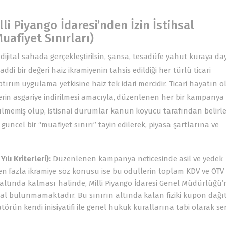
li Piyango İdaresi’nden İzin İstihsal
uafiyet Sınırları)
ter dijital sahada gerçekleştirilsin, şansa, tesadüfe yahut kuraya da
ddi bir değeri haiz ikramiyenin tahsis edildiği her türlü ticari
rım uygulama yetkisine haiz tek idari mercidir. Ticari hayatın 
rin asgariye indirilmesi amacıyla, düzenlenen her bir kampanya 
lmemiş olup, istisnai durumlar kanun koyucu tarafından belirlen
üncel bir “muafiyet sınırı” tayin edilerek, piyasa şartlarına ve
lı Kriterleri):
Düzenlenen kampanya neticesinde asil ve yedek
rden fazla ikramiye söz konusu ise bu ödüllerin toplam KDV ve ÖTV
n altında kalması halinde, Milli Piyango İdaresi Genel Müdürlüğü
hal bulunmamaktadır. Bu sınırın altında kalan fiziki kupon dağı
törün kendi inisiyatifi ile genel hukuk kurallarına tabi olarak se