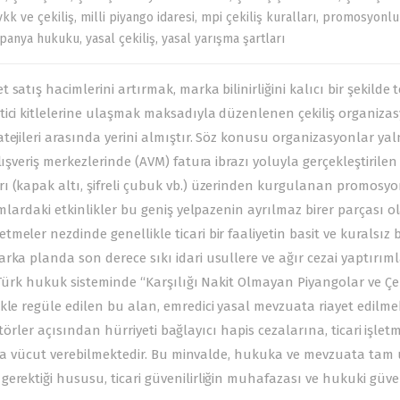
vkk ve çekiliş
,
milli piyango idaresi
,
mpi çekiliş kuralları
,
promosyonlu
mpanya hukuku
,
yasal çekiliş
,
yasal yarışma şartları
atış hacimlerini artırmak, marka bilinirliğini kalıcı bir şekilde t
ici kitlelerine ulaşmak maksadıyla düzenlenen çekiliş organizas
tejileri arasında yerini almıştır. Söz konusu organizasyonlar yal
ışveriş merkezlerinde (AVM) fatura ibrazı yoluyla gerçekleştirilen
ı (kapak altı, şifreli çubuk vb.) üzerinden kurgulanan promosyo
rmlardaki etkinlikler bu geniş yelpazenin ayrılmaz birer parçası o
eler nezdinde genellikle ticari bir faaliyetin basit ve kuralsız b
rka planda son derece sıkı idari usullere ve ağır cezai yaptırım
 Türk hukuk sisteminde “
Karşılığı Nakit Olmayan Piyangolar ve Çek
likle regüle edilen bu alan, emredici yasal mevzuata riayet edilme
zatörler açısından hürriyeti bağlayıcı hapis cezalarına, ticari işlet
arına vücut verebilmektedir. Bu minvalde, hukuka ve mevzuata ta
erektiği hususu, ticari güvenilirliğin muhafazası ve hukuki güve