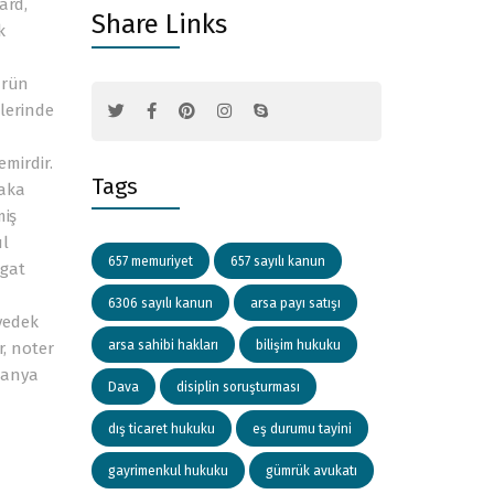
ard,
Share Links
k
ürün
lerinde
mirdir.
Tags
laka
miş
ul
657 memuriyet
657 sayılı kanun
igat
6306 sayılı kanun
arsa payı satışı
yedek
arsa sahibi hakları
bilişim hukuku
r, noter
panya
Dava
disiplin soruşturması
dış ticaret hukuku
eş durumu tayini
gayrimenkul hukuku
gümrük avukatı