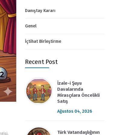
Danıştay Kararı
Genel
İçtihat Birleştirme
Recent Post
İzale-i Şuyu
Davalarında
Mirasçılara Öncelikli
Satış
Ağustos 04, 2026
Türk Vatandaşlığının
rgisi
,