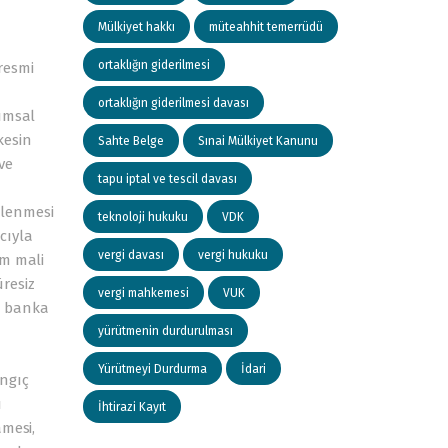
Mülkiyet hakkı
müteahhit temerrüdü
ortaklığın giderilmesi
resmi
ortaklığın giderilmesi davası
nımsal
 kesin
Sahte Belge
Sınai Mülkiyet Kanunu
ve
tapu iptal ve tescil davası
nlenmesi
teknoloji hukuku
VDK
cıyla
vergi davası
vergi hukuku
üm mali
resiz
vergi mahkemesi
VUK
i banka
yürütmenin durdurulması
Yürütmeyi Durdurma
İdari
ngıç
ı
İhtirazi Kayıt
amesi,