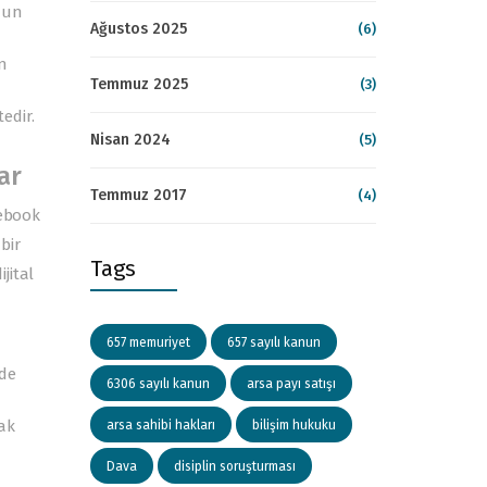
nun
Ağustos 2025
(6)
n
Temmuz 2025
(3)
edir.
Nisan 2024
(5)
ar
Temmuz 2017
(4)
cebook
bir
Tags
jital
657 memuriyet
657 sayılı kanun
nde
6306 sayılı kanun
arsa payı satışı
ak
arsa sahibi hakları
bilişim hukuku
Dava
disiplin soruşturması