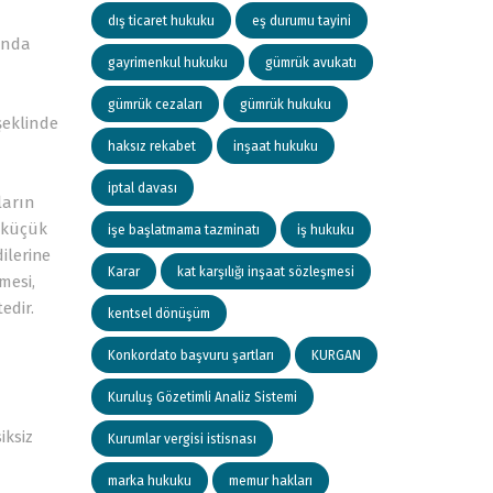
dış ticaret hukuku
eş durumu tayini
ında
gayrimenkul hukuku
gümrük avukatı
gümrük cezaları
gümrük hukuku
şeklinde
haksız rekabet
inşaat hukuku
iptal davası
ların
 küçük
işe başlatmama tazminatı
iş hukuku
ilerine
Karar
kat karşılığı inşaat sözleşmesi
mesi,
edir.
kentsel dönüşüm
Konkordato başvuru şartları
KURGAN
Kuruluş Gözetimli Analiz Sistemi
iksiz
Kurumlar vergisi istisnası
marka hukuku
memur hakları