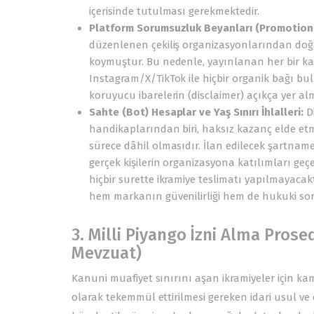
içerisinde tutulması gerekmektedir.
Platform Sorumsuzluk Beyanları (Promotion 
düzenlenen çekiliş organizasyonlarından doğa
koymuştur. Bu nedenle, yayınlanan her bir 
Instagram/X/TikTok ile hiçbir organik bağı 
koruyucu ibarelerin (disclaimer) açıkça yer a
Sahte (Bot) Hesaplar ve Yaş Sınırı İhlalleri:
Di
handikaplarından biri, haksız kazanç elde et
sürece dâhil olmasıdır. İlan edilecek şartnam
gerçek kişilerin organizasyona katılımları geç
hiçbir surette ikramiye teslimatı yapılmayacak
hem markanın güvenilirliği hem de hukuki so
3. Milli Piyango İzni Alma Pros
Mevzuat)
Kanuni muafiyet sınırını aşan ikramiyeler için 
olarak tekemmül ettirilmesi gereken idari usul ve 