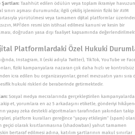
Şartları:
Taahhüt edilen ödülün veya toplam ikramiye havuzu
l sınırı aşması durumunda; ilgili çekiliş işleminin fiziki bir AVM
ıtasıyla yürütülmesi veya tamamen dijital platformlar üzerinde
zın, MPİ’den resmi izin istihsal edilmesi kanuni ve kesin bir
ılması, doğrudan yasa dışı faaliyet kapsamında değerlendirilmekt
Dijital Platformlardaki Özel Hukuki Duruml
ığında, Instagram, X (eski adıyla Twitter), TikTok, YouTube ve Fa
nları, fiziki kampanyalara nazaran çok daha hızlı ve kontrolsüz 
den icra edilen bu organizasyonlar, genel mevzuatın yanı sıra di
fik hukuki riskleri de beraberinde getirmektedir.
arı:
Sosyal medya mecralarında gerçekleştirilen kampanyalarda
takip et, yorumlara en az 5 arkadaşını etiketle, gönderiyi hikâye
arın yapay zeka destekli algoritmaları tarafından yakından takip
epleri, platform kuralları gereğince “yapay etkileşim” (spam) olar
ın geçici olarak kısıtlanmasına (shadowban) yahut tamamen
skin bertaraf edilmesi adına, katılım şartlarının makul sınırlar