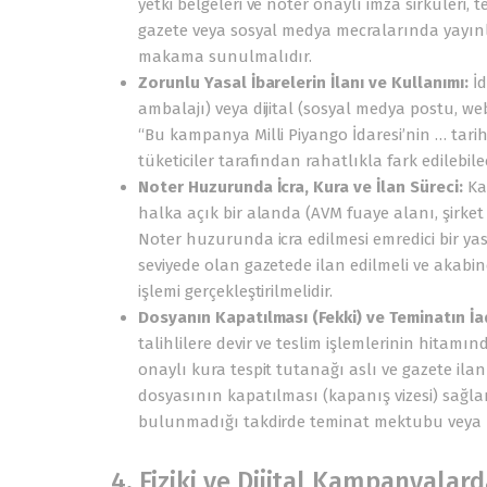
yetki belgeleri ve noter onaylı imza sirküleri, 
gazete veya sosyal medya mecralarında yayınl
makama sunulmalıdır.
Zorunlu Yasal İbarelerin İlanı ve Kullanımı:
İd
ambalajı) veya dijital (sosyal medya postu, w
“Bu kampanya Milli Piyango İdaresi’nin … tarih 
tüketiciler tarafından rahatlıkla fark edileb
Noter Huzurunda İcra, Kura ve İlan Süreci:
Kam
halka açık bir alanda (AVM fuaye alanı, şirket m
Noter huzurunda icra edilmesi emredici bir yasa
seviyede olan gazetede ilan edilmeli ve akabin
işlemi gerçekleştirilmelidir.
Dosyanın Kapatılması (Fekki) ve Teminatın İad
talihlilere devir ve teslim işlemlerinin hitamın
onaylı kura tespit tutanağı aslı ve gazete ila
dosyasının kapatılması (kapanış vizesi) sağla
bulunmadığı takdirde teminat mektubu veya bl
4. Fiziki ve Dijital Kampanyalar