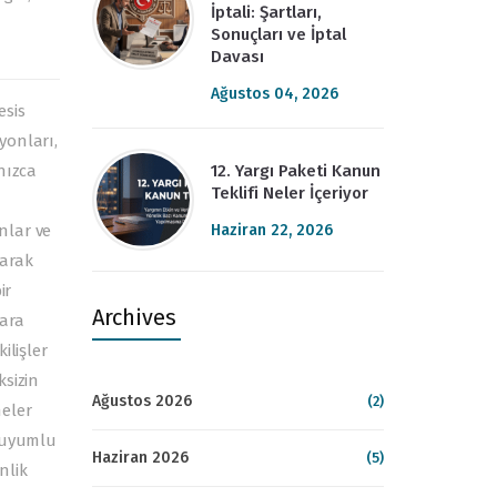
İptali: Şartları,
Sonuçları ve İptal
Davası
Ağustos 04, 2026
esis
yonları,
12. Yargı Paketi Kanun
nızca
Teklifi Neler İçeriyor
Haziran 22, 2026
nlar ve
larak
ir
Archives
lara
ilişler
ksizin
Ağustos 2026
(2)
meler
m uyumlu
Haziran 2026
(5)
nlik