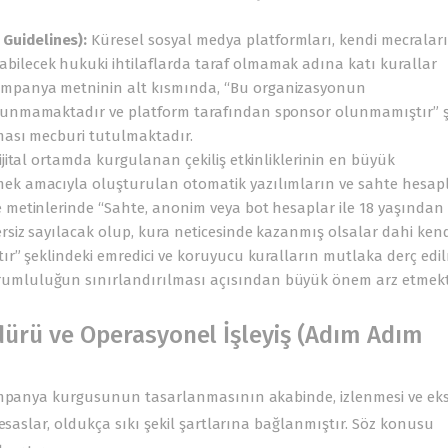
Guidelines):
Küresel sosyal medya platformları, kendi mecralar
bilecek hukuki ihtilaflarda taraf olmamak adına katı kurallar
kampanya metninin alt kısmında, “Bu organizasyonun
bulunmamaktadır ve platform tarafından sponsor olunmamıştır” 
lması mecburi tutulmaktadır.
jital ortamda kurgulanan çekiliş etkinliklerinin en büyük
mek amacıyla oluşturulan otomatik yazılımların ve sahte hesap
e metinlerinde “Sahte, anonim veya bot hesaplar ile 18 yaşından
ersiz sayılacak olup, kura neticesinde kazanmış olsalar dahi kend
tır” şeklindeki emredici ve koruyucu kuralların mutlaka derç edil
rumluluğun sınırlandırılması açısından büyük önem arz etmekt
edürü ve Operasyonel İşleyiş (Adım Adım
kampanya kurgusunun tasarlanmasının akabinde, izlenmesi ve eks
esaslar, oldukça sıkı şekil şartlarına bağlanmıştır. Söz konusu