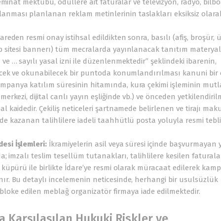
teminat mektubu, ödüllere ait faturalar ve televizyon, radyo, bilbo
anması planlanan reklam metinlerinin taslakları eksiksiz olara
areden resmi onay istihsal edildikten sonra, basılı (afiş, broşür, 
eb sitesi bannerı) tüm mecralarda yayınlanacak tanıtım materyal
ve … sayılı yasal izni ile düzenlenmektedir” şeklindeki ibarenin,
ilecek ve okunabilecek bir puntoda konumlandırılması kanuni bir e
panya katılım süresinin hitamında, kura çekimi işleminin mut
erkezi, dijital canlı yayın eşliğinde vb.) ve önceden yetkilendiril
l kaidedir. Çekiliş neticeleri şartnamede belirlenen ve tirajı mak
de kazanan talihlilere iadeli taahhütlü posta yoluyla resmi tebl
esi İşlemleri:
İkramiyelerin asil veya süresi içinde başvurmayan 
da; imzalı teslim tesellüm tutanakları, talihlilere kesilen faturala
n küpürü ile birlikte İdare’ye resmi olarak müracaat edilerek kam
nır. Bu detaylı incelemenin neticesinde, herhangi bir usulsüzlük
oke edilen meblağ organizatör firmaya iade edilmektedir.
da Karşılaşılan Hukuki Riskler ve