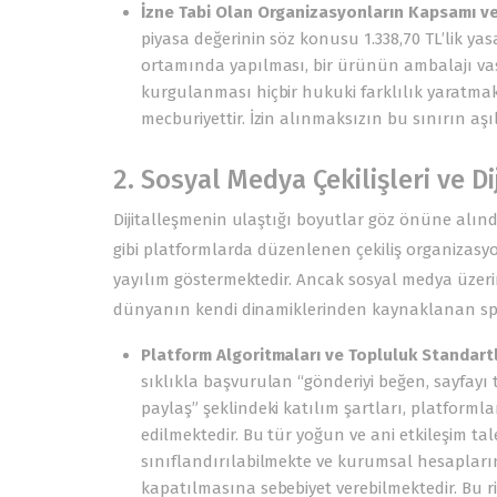
İzne Tabi Olan Organizasyonların Kapsamı ve 
piyasa değerinin söz konusu 1.338,70 TL’lik yasa
ortamında yapılması, bir ürünün ambalajı vas
kurgulanması hiçbir hukuki farklılık yaratmaksı
mecburiyettir. İzin alınmaksızın bu sınırın aş
2. Sosyal Medya Çekilişleri ve 
Dijitalleşmenin ulaştığı boyutlar göz önüne alınd
gibi platformlarda düzenlenen çekiliş organizasyo
yayılım göstermektedir. Ancak sosyal medya üzerin
dünyanın kendi dinamiklerinden kaynaklanan spesi
Platform Algoritmaları ve Topluluk Standartl
sıklıkla başvurulan “gönderiyi beğen, sayfayı 
paylaş” şeklindeki katılım şartları, platforml
edilmektedir. Bu tür yoğun ve ani etkileşim tal
sınıflandırılabilmekte ve kurumsal hesaplar
kapatılmasına sebebiyet verebilmektedir. Bu ri