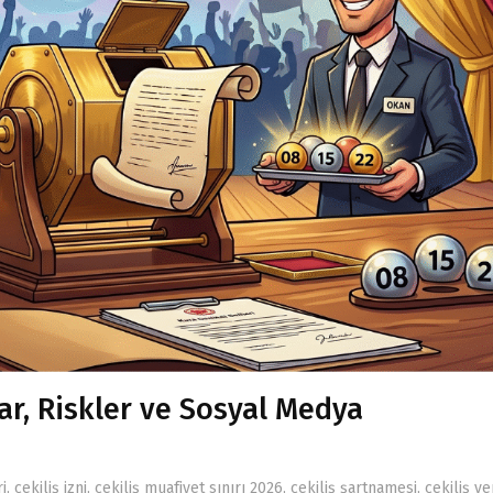
lar, Riskler ve Sosyal Medya
i
,
çekiliş izni
,
çekiliş muafiyet sınırı 2026
,
çekiliş şartnamesi
,
çekiliş ve