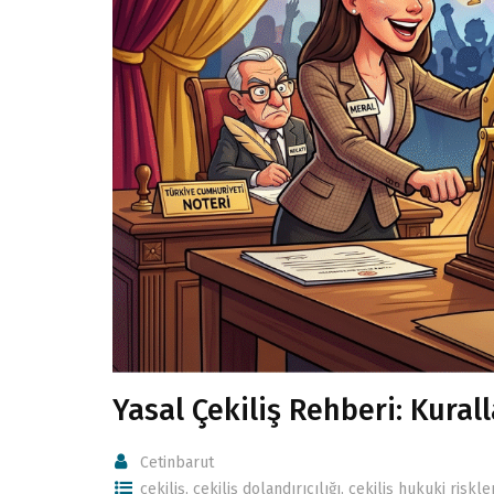
Yasal Çekiliş Rehberi: Kural
Cetinbarut
çekiliş
,
çekiliş dolandırıcılığı
,
çekiliş hukuki riskler