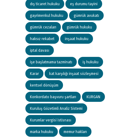
dış ticaret hukuku
eş durumu tayini
gayrimenkul hukuku
gümrük avukatı
gümrük cezaları
gümrük hukuku
haksız rekabet
inşaat hukuku
iptal davası
işe başlatmama tazminatı
iş hukuku
Karar
kat karşılığı inşaat sözleşmesi
kentsel dönüşüm
Konkordato başvuru şartları
KURGAN
Kuruluş Gözetimli Analiz Sistemi
Kurumlar vergisi istisnası
marka hukuku
memur hakları