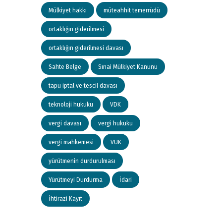
Mülkiyet hakkı
müteahhit temerrüdü
ortaklığın giderilmesi
ortaklığın giderilmesi davası
Sahte Belge
Sınai Mülkiyet Kanunu
tapu iptal ve tescil davası
teknoloji hukuku
VDK
vergi davası
vergi hukuku
vergi mahkemesi
VUK
yürütmenin durdurulması
Yürütmeyi Durdurma
İdari
İhtirazi Kayıt