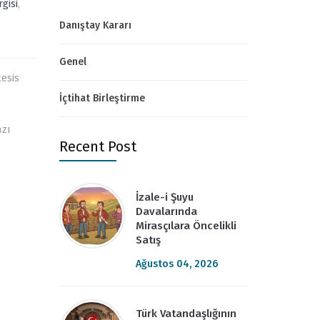
rgisi
,
Danıştay Kararı
Genel
tesis
İçtihat Birleştirme
azı
Recent Post
İzale-i Şuyu
Davalarında
Mirasçılara Öncelikli
Satış
Ağustos 04, 2026
Türk Vatandaşlığının