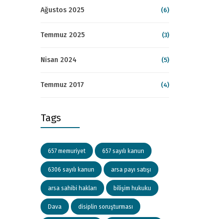
Ağustos 2025
(6)
Temmuz 2025
(3)
Nisan 2024
(5)
Temmuz 2017
(4)
Tags
657 memuriyet
657 sayılı kanun
6306 sayılı kanun
arsa payı satışı
arsa sahibi hakları
bilişim hukuku
Dava
disiplin soruşturması