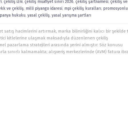
i
,
çekiliş izni
,
çekiliş muafiyet sınırı 2026
,
çekiliş şartnamesi
,
çekiliş ve
vkk ve çekiliş
,
milli piyango idaresi
,
mpi çekiliş kuralları
,
promosyonlu
mpanya hukuku
,
yasal çekiliş
,
yasal yarışma şartları
atış hacimlerini artırmak, marka bilinirliğini kalıcı bir şekilde 
tici kitlelerine ulaşmak maksadıyla düzenlenen çekiliş
mel pazarlama stratejileri arasında yerini almıştır. Söz konusu
rla sınırlı kalmamakta; alışveriş merkezlerinde (AVM) fatura ibr