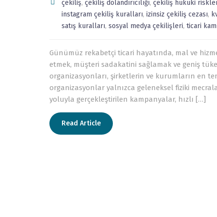
çekiliş
,
çekiliş dolandırıcılığı
,
çekiliş hukuki riskler
instagram çekiliş kuralları
,
izinsiz çekiliş cezası
,
k
satış kuralları
,
sosyal medya çekilişleri
,
ticari ka
Günümüz rekabetçi ticari hayatında, mal ve hizmet s
etmek, müşteri sadakatini sağlamak ve geniş tüke
organizasyonları, şirketlerin ve kurumların en te
organizasyonlar yalnızca geleneksel fiziki mecrala
yoluyla gerçekleştirilen kampanyalar, hızlı […]
Read Article