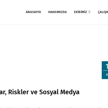
ANASAYFA
HAKKIMIZDA
EKİBİMİZ
ÇALIŞ
yasal çekiliş
Home
yasal çekiliş
M
lar, Riskler ve Sosyal Medya