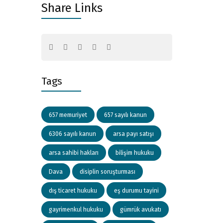
Share Links
Tags
657 memuriyet
657 sayılı kanun
6306 sayılı kanun
arsa payı satışı
arsa sahibi hakları
bilişim hukuku
Dava
disiplin soruşturması
dış ticaret hukuku
eş durumu tayini
gayrimenkul hukuku
gümrük avukatı