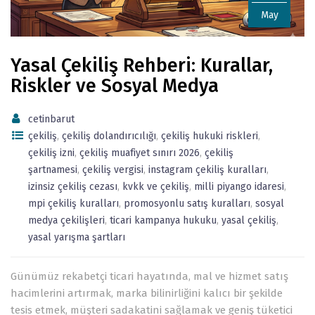
May
Yasal Çekiliş Rehberi: Kurallar,
Riskler ve Sosyal Medya
cetinbarut
çekiliş
,
çekiliş dolandırıcılığı
,
çekiliş hukuki riskleri
,
çekiliş izni
,
çekiliş muafiyet sınırı 2026
,
çekiliş
şartnamesi
,
çekiliş vergisi
,
instagram çekiliş kuralları
,
izinsiz çekiliş cezası
,
kvkk ve çekiliş
,
milli piyango idaresi
,
mpi çekiliş kuralları
,
promosyonlu satış kuralları
,
sosyal
medya çekilişleri
,
ticari kampanya hukuku
,
yasal çekiliş
,
yasal yarışma şartları
Günümüz rekabetçi ticari hayatında, mal ve hizmet satış
hacimlerini artırmak, marka bilinirliğini kalıcı bir şekilde
tesis etmek, müşteri sadakatini sağlamak ve geniş tüketici