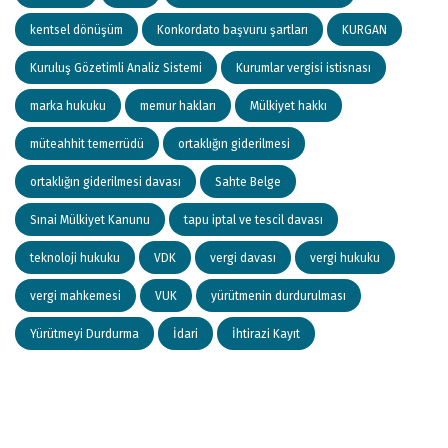
kentsel dönüşüm
Konkordato başvuru şartları
KURGAN
Kuruluş Gözetimli Analiz Sistemi
Kurumlar vergisi istisnası
marka hukuku
memur hakları
Mülkiyet hakkı
müteahhit temerrüdü
ortaklığın giderilmesi
ortaklığın giderilmesi davası
Sahte Belge
Sınai Mülkiyet Kanunu
tapu iptal ve tescil davası
teknoloji hukuku
VDK
vergi davası
vergi hukuku
vergi mahkemesi
VUK
yürütmenin durdurulması
Yürütmeyi Durdurma
İdari
İhtirazi Kayıt