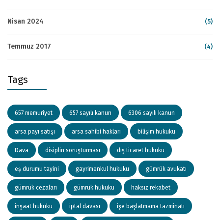
Nisan 2024
(5)
Temmuz 2017
(4)
Tags
657 memuriyet
657 sayılı kanun
6306 sayılı kanun
arsa payı satışı
arsa sahibi hakları
bilişim hukuku
Dava
disiplin soruşturması
dış ticaret hukuku
eş durumu tayini
gayrimenkul hukuku
gümrük avukatı
gümrük cezaları
gümrük hukuku
haksız rekabet
inşaat hukuku
iptal davası
işe başlatmama tazminatı