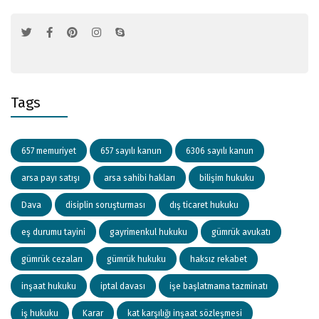
Tags
657 memuriyet
657 sayılı kanun
6306 sayılı kanun
arsa payı satışı
arsa sahibi hakları
bilişim hukuku
Dava
disiplin soruşturması
dış ticaret hukuku
eş durumu tayini
gayrimenkul hukuku
gümrük avukatı
gümrük cezaları
gümrük hukuku
haksız rekabet
inşaat hukuku
iptal davası
işe başlatmama tazminatı
iş hukuku
Karar
kat karşılığı inşaat sözleşmesi