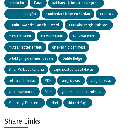
iş hukuku
Karar
kat karşılığı inşaat sözleşmesi
kentsel dönüşüm
Konkordato başvuru şartları
KURGAN
Kuruluş Gözetimli Analiz Sistemi
Kurumlar vergisi istisnası
marka hukuku
memur hakları
Mülkiyet hakkı
müteahhit temerrüdü
ortaklığın giderilmesi
ortaklığın giderilmesi davası
Sahte Belge
Sınai Mülkiyet Kanunu
tapu iptal ve tescil davası
teknoloji hukuku
VDK
vergi davası
vergi hukuku
vergi mahkemesi
VUK
yürütmenin durdurulması
Yürütmeyi Durdurma
İdari
İhtirazi Kayıt
Share Links