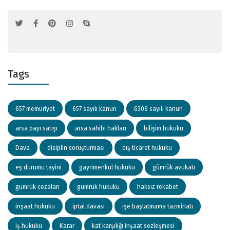
Tags
657 memuriyet
657 sayılı kanun
6306 sayılı kanun
arsa payı satışı
arsa sahibi hakları
bilişim hukuku
Dava
disiplin soruşturması
dış ticaret hukuku
eş durumu tayini
gayrimenkul hukuku
gümrük avukatı
gümrük cezaları
gümrük hukuku
haksız rekabet
inşaat hukuku
iptal davası
işe başlatmama tazminatı
iş hukuku
Karar
kat karşılığı inşaat sözleşmesi