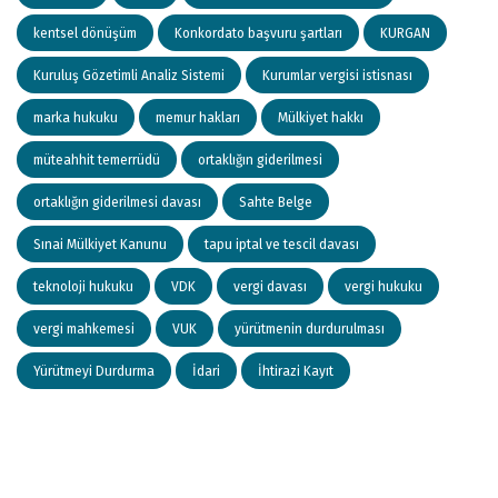
kentsel dönüşüm
Konkordato başvuru şartları
KURGAN
Kuruluş Gözetimli Analiz Sistemi
Kurumlar vergisi istisnası
marka hukuku
memur hakları
Mülkiyet hakkı
müteahhit temerrüdü
ortaklığın giderilmesi
ortaklığın giderilmesi davası
Sahte Belge
Sınai Mülkiyet Kanunu
tapu iptal ve tescil davası
teknoloji hukuku
VDK
vergi davası
vergi hukuku
vergi mahkemesi
VUK
yürütmenin durdurulması
Yürütmeyi Durdurma
İdari
İhtirazi Kayıt