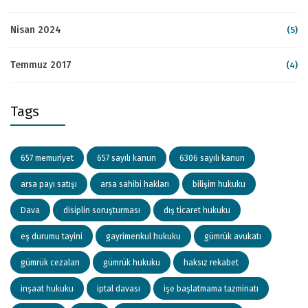
Nisan 2024
(5)
Temmuz 2017
(4)
Tags
657 memuriyet
657 sayılı kanun
6306 sayılı kanun
arsa payı satışı
arsa sahibi hakları
bilişim hukuku
Dava
disiplin soruşturması
dış ticaret hukuku
eş durumu tayini
gayrimenkul hukuku
gümrük avukatı
gümrük cezaları
gümrük hukuku
haksız rekabet
inşaat hukuku
iptal davası
işe başlatmama tazminatı