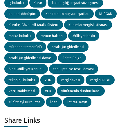
iş hukuku
Karar
kat karşılığı inşaat sözleşmesi
kentsel dönüşüm
Konkordato başvuru şartları
KURGAN
Kuruluş Gözetimli Analiz Sistemi
Kurumlar vergisi istisnası
marka hukuku
memur hakları
Mülkiyet hakkı
müteahhit temerrüdü
ortaklığın giderilmesi
ortaklığın giderilmesi davası
Sahte Belge
Sınai Mülkiyet Kanunu
tapu iptal ve tescil davası
teknoloji hukuku
VDK
vergi davası
vergi hukuku
vergi mahkemesi
VUK
yürütmenin durdurulması
Yürütmeyi Durdurma
İdari
İhtirazi Kayıt
Share Links