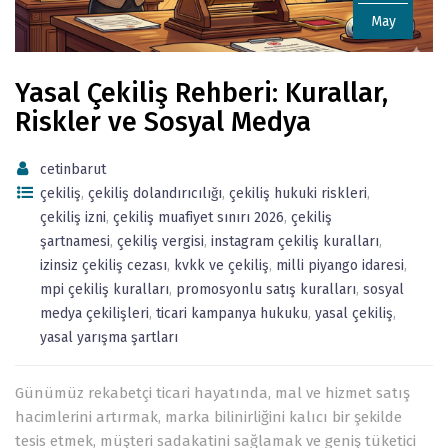
May
Yasal Çekiliş Rehberi: Kurallar,
Riskler ve Sosyal Medya
cetinbarut
çekiliş
,
çekiliş dolandırıcılığı
,
çekiliş hukuki riskleri
,
çekiliş izni
,
çekiliş muafiyet sınırı 2026
,
çekiliş
şartnamesi
,
çekiliş vergisi
,
instagram çekiliş kuralları
,
izinsiz çekiliş cezası
,
kvkk ve çekiliş
,
milli piyango idaresi
,
mpi çekiliş kuralları
,
promosyonlu satış kuralları
,
sosyal
medya çekilişleri
,
ticari kampanya hukuku
,
yasal çekiliş
,
yasal yarışma şartları
Günümüz rekabetçi ticari hayatında, mal ve hizmet satış
hacimlerini artırmak, marka bilinirliğini kalıcı bir şekilde
tesis etmek, müşteri sadakatini sağlamak ve geniş tüketici