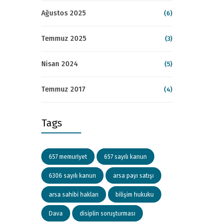
Ağustos 2025
(6)
Temmuz 2025
(3)
Nisan 2024
(5)
Temmuz 2017
(4)
Tags
657 memuriyet
657 sayılı kanun
6306 sayılı kanun
arsa payı satışı
arsa sahibi hakları
bilişim hukuku
Dava
disiplin soruşturması