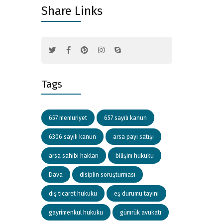
Share Links
Tags
657 memuriyet
657 sayılı kanun
6306 sayılı kanun
arsa payı satışı
arsa sahibi hakları
bilişim hukuku
Dava
disiplin soruşturması
dış ticaret hukuku
eş durumu tayini
gayrimenkul hukuku
gümrük avukatı