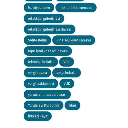
Mülkiyet hakkı
müteahhit temerrüdü
ortaklığın giderilmesi
ortaklığın giderilmesi davası
Sahte Belge
Sınai Mülkiyet Kanunu
tapu iptal ve tescil davası
teknoloji hukuku
VDK
vergi davası
vergi hukuku
vergi mahkemesi
VUK
yürütmenin durdurulması
Yürütmeyi Durdurma
İdari
İhtirazi Kayıt