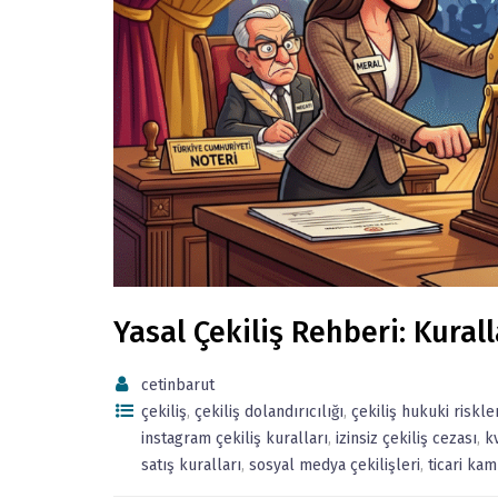
Yasal Çekiliş Rehberi: Kural
cetinbarut
çekiliş
,
çekiliş dolandırıcılığı
,
çekiliş hukuki riskler
instagram çekiliş kuralları
,
izinsiz çekiliş cezası
,
k
satış kuralları
,
sosyal medya çekilişleri
,
ticari ka