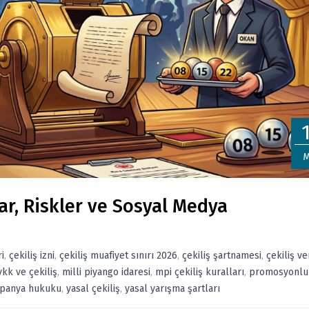
M
lar, Riskler ve Sosyal Medya
i
,
çekiliş izni
,
çekiliş muafiyet sınırı 2026
,
çekiliş şartnamesi
,
çekiliş ve
vkk ve çekiliş
,
milli piyango idaresi
,
mpi çekiliş kuralları
,
promosyonlu
mpanya hukuku
,
yasal çekiliş
,
yasal yarışma şartları