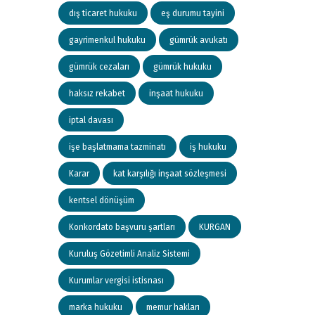
dış ticaret hukuku
eş durumu tayini
gayrimenkul hukuku
gümrük avukatı
gümrük cezaları
gümrük hukuku
haksız rekabet
inşaat hukuku
iptal davası
işe başlatmama tazminatı
iş hukuku
Karar
kat karşılığı inşaat sözleşmesi
kentsel dönüşüm
Konkordato başvuru şartları
KURGAN
Kuruluş Gözetimli Analiz Sistemi
Kurumlar vergisi istisnası
marka hukuku
memur hakları