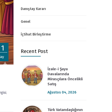
Danıştay Kararı
Genel
İçtihat Birleştirme
11
Recent Post
ay
İzale-i Şuyu
Davalarında
Mirasçılara Öncelikli
Satış
Ağustos 04, 2026
rgisi
,
Türk Vatandaşlığının