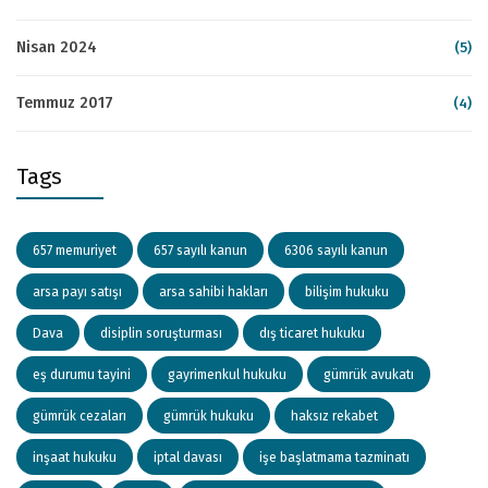
Nisan 2024
(5)
Temmuz 2017
(4)
Tags
657 memuriyet
657 sayılı kanun
6306 sayılı kanun
arsa payı satışı
arsa sahibi hakları
bilişim hukuku
Dava
disiplin soruşturması
dış ticaret hukuku
eş durumu tayini
gayrimenkul hukuku
gümrük avukatı
gümrük cezaları
gümrük hukuku
haksız rekabet
inşaat hukuku
iptal davası
işe başlatmama tazminatı