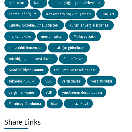
iş hukuku
Karar
kat karşılığı inşaat sözleşmesi
kentsel dönüşüm
Konkordato başvuru şartları
KURGAN
Kuruluş Gözetimli Analiz Sistemi
Kurumlar vergisi istisnası
marka hukuku
memur hakları
Mülkiyet hakkı
müteahhit temerrüdü
ortaklığın giderilmesi
ortaklığın giderilmesi davası
Sahte Belge
Sınai Mülkiyet Kanunu
tapu iptal ve tescil davası
teknoloji hukuku
VDK
vergi davası
vergi hukuku
vergi mahkemesi
VUK
yürütmenin durdurulması
Yürütmeyi Durdurma
İdari
İhtirazi Kayıt
Share Links