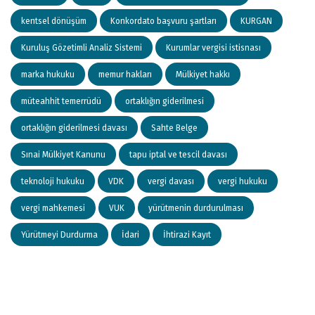
kentsel dönüşüm
Konkordato başvuru şartları
KURGAN
Kuruluş Gözetimli Analiz Sistemi
Kurumlar vergisi istisnası
marka hukuku
memur hakları
Mülkiyet hakkı
müteahhit temerrüdü
ortaklığın giderilmesi
ortaklığın giderilmesi davası
Sahte Belge
Sınai Mülkiyet Kanunu
tapu iptal ve tescil davası
teknoloji hukuku
VDK
vergi davası
vergi hukuku
vergi mahkemesi
VUK
yürütmenin durdurulması
Yürütmeyi Durdurma
İdari
İhtirazi Kayıt