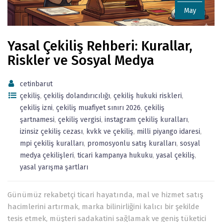
May
Yasal Çekiliş Rehberi: Kurallar,
Riskler ve Sosyal Medya
cetinbarut
çekiliş
,
çekiliş dolandırıcılığı
,
çekiliş hukuki riskleri
,
çekiliş izni
,
çekiliş muafiyet sınırı 2026
,
çekiliş
şartnamesi
,
çekiliş vergisi
,
instagram çekiliş kuralları
,
izinsiz çekiliş cezası
,
kvkk ve çekiliş
,
milli piyango idaresi
,
mpi çekiliş kuralları
,
promosyonlu satış kuralları
,
sosyal
medya çekilişleri
,
ticari kampanya hukuku
,
yasal çekiliş
,
yasal yarışma şartları
Günümüz rekabetçi ticari hayatında, mal ve hizmet satış
hacimlerini artırmak, marka bilinirliğini kalıcı bir şekilde
tesis etmek, müşteri sadakatini sağlamak ve geniş tüketici