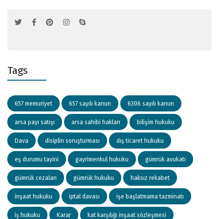
Tags
657 memuriyet
657 sayılı kanun
6306 sayılı kanun
arsa payı satışı
arsa sahibi hakları
bilişim hukuku
Dava
disiplin soruşturması
dış ticaret hukuku
eş durumu tayini
gayrimenkul hukuku
gümrük avukatı
gümrük cezaları
gümrük hukuku
haksız rekabet
inşaat hukuku
iptal davası
işe başlatmama tazminatı
iş hukuku
Karar
kat karşılığı inşaat sözleşmesi