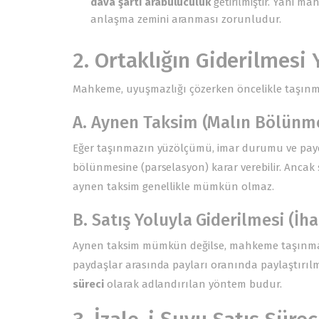
dava şartı arabuluculuk
getirilmiştir. Yani 
anlaşma zemini aranması zorunludur.
2. Ortaklığın Giderilmesi
Mahkeme, uyuşmazlığı çözerken öncelikle taşınmazı
A. Aynen Taksim (Malın Bölünm
Eğer taşınmazın yüzölçümü, imar durumu ve payd
bölünmesine (parselasyon) karar verebilir. Ancak ş
aynen taksim genellikle mümkün olmaz.
B. Satış Yoluyla Giderilmesi (İha
Aynen taksim mümkün değilse, mahkeme taşınmazı
paydaşlar arasında payları oranında paylaştırılm
süreci
olarak adlandırılan yöntem budur.