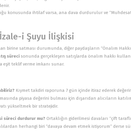
enir.
uğu konusunda ihtilaf varsa, ana dava durdurulur ve “Muhdesa
zale-i Şuyu İlişkisi
ıdan birine satması durumunda, diğer paydaşların “Önalım Hakkı
tış süreci
sonunda gerçekleşen satışlarda önalım hakkı kullan
a eşit teklif verme imkanı sunar.
biliriz?
Kıymet takdiri raporuna 7 gün içinde itiraz ederek değeri
amasında piyasa değerini bulması için dışarıdan alıcıların katılı
atı yükseltmek bir stratejidir.
si süreci durdurur mu?
Ortaklığın giderilmesi davaları “çift tarafl
alılardan herhangi biri “davaya devam etmek istiyorum” derse sü