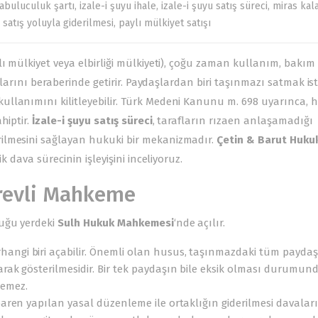
rabuluculuk şartı
,
izale-i şuyu ihale
,
izale-i şuyu satış süreci
,
miras kal
 satış yoluyla giderilmesi
,
paylı mülkiyet satışı
lı mülkiyet veya elbirliği mülkiyeti), çoğu zaman kullanım, bakım
ıklarını beraberinde getirir. Paydaşlardan biri taşınmazı satmak is
llanımını kilitleyebilir.
Türk Medeni Kanunu
m. 698 uyarınca, h
hiptir.
İzale-i şuyu satış süreci
, tarafların rızaen anlaşamadığı
ilmesini sağlayan hukuki bir mekanizmadır.
Çetin & Barut Huku
k dava sürecinin işleyişini inceliyoruz.
örevli Mahkeme
duğu yerdeki
Sulh Hukuk Mahkemesi
‘nde açılır.
angi biri açabilir. Önemli olan husus, taşınmazdaki tüm paydaş
arak gösterilmesidir. Bir tek paydaşın bile eksik olması durumun
remez.
ibaren yapılan yasal düzenleme ile ortaklığın giderilmesi davalar