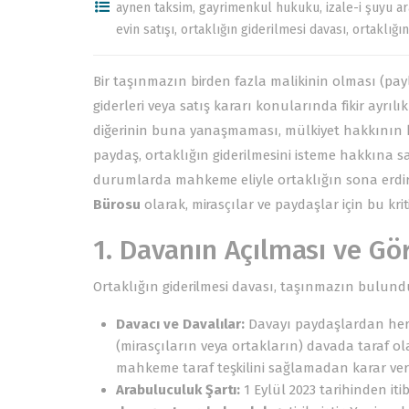
aynen taksim
,
gayrimenkul hukuku
,
izale-i şuyu a
evin satışı
,
ortaklığın giderilmesi davası
,
ortaklığın
Bir taşınmazın birden fazla malikinin olması (pay
giderleri veya satış kararı konularında fikir ayrıl
diğerinin buna yanaşmaması, mülkiyet hakkının ku
paydaş, ortaklığın giderilmesini isteme hakkına sa
durumlarda mahkeme eliyle ortaklığın sona erdir
Bürosu
olarak, mirasçılar ve paydaşlar için bu kriti
1. Davanın Açılması ve G
Ortaklığın giderilmesi davası, taşınmazın bulun
Davacı ve Davalılar:
Davayı paydaşlardan herh
(mirasçıların veya ortakların) davada taraf ol
mahkeme taraf teşkilini sağlamadan karar ve
Arabuluculuk Şartı:
1 Eylül 2023 tarihinden it