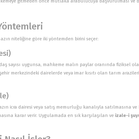
mahkemeye gitmeden önce mutlaka arabulucuya başvurulması ve b
 Yöntemleri
n niteliğine göre iki yöntemden birini seçer:
esi)
aş sayısı uygunsa, mahkeme malın paylar oranında fiziksel ola
ehir merkezindeki dairelerde veya imar kısıtı olan tarım araziler
le)
n icra dairesi veya satış memurluğu kanalıyla satılmasına ve 
asına karar verir. Uygulamada en sık karşılaşılan ve
izale-i şuy