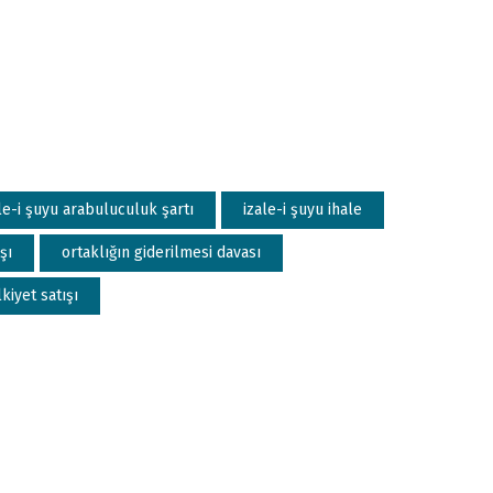
le-i şuyu arabuluculuk şartı
izale-i şuyu ihale
şı
ortaklığın giderilmesi davası
kiyet satışı