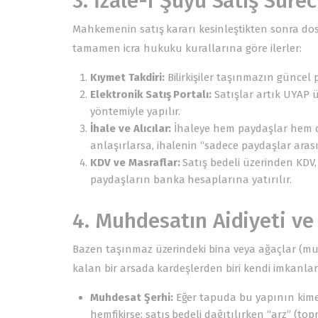
3. İzale-i Şuyu Satış Sürec
Mahkemenin satış kararı kesinleştikten sonra do
tamamen icra hukuku kurallarına göre ilerler:
Kıymet Takdiri:
Bilirkişiler taşınmazın güncel pi
Elektronik Satış Portalı:
Satışlar artık UYAP ü
yöntemiyle yapılır.
İhale ve Alıcılar:
İhaleye hem paydaşlar hem de 
anlaşırlarsa, ihalenin “sadece paydaşlar arası
KDV ve Masraflar:
Satış bedeli üzerinden KDV, 
paydaşların banka hesaplarına yatırılır.
4. Muhdesatın Aidiyeti ve
Bazen taşınmaz üzerindeki bina veya ağaçlar (muhd
kalan bir arsada kardeşlerden biri kendi imkanlarıy
Muhdesat Şerhi:
Eğer tapuda bu yapının kime
hemfikirse; satış bedeli dağıtılırken “arz” (top