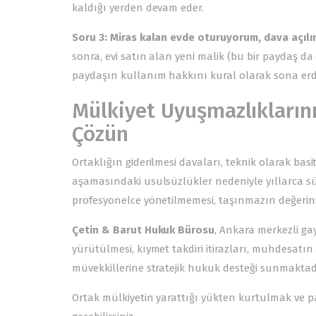
kaldığı yerden devam eder.
Soru 3: Miras kalan evde oturuyorum, dava açılır
sonra, evi satın alan yeni malik (bu bir paydaş da o
paydaşın kullanım hakkını kural olarak sona erdi
Mülkiyet Uyuşmazlıklarını
Çözün
Ortaklığın giderilmesi davaları, teknik olarak basi
aşamasındaki usulsüzlükler nedeniyle yıllarca sür
profesyonelce yönetilmemesi, taşınmazın değerini
Çetin & Barut Hukuk Bürosu
, Ankara merkezli g
yürütülmesi, kıymet takdiri itirazları, muhdesatın 
müvekkillerine stratejik hukuk desteği sunmaktad
Ortak mülkiyetin yarattığı yükten kurtulmak ve pay