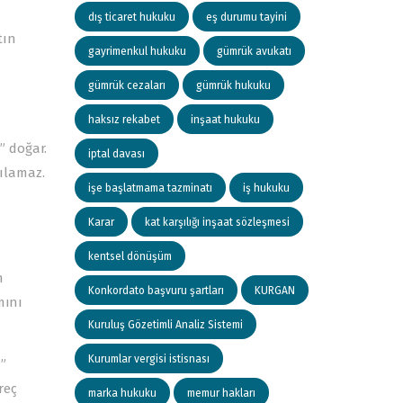
dış ticaret hukuku
eş durumu tayini
tın
gayrimenkul hukuku
gümrük avukatı
gümrük cezaları
gümrük hukuku
haksız rekabet
inşaat hukuku
” doğar.
iptal davası
ılamaz.
işe başlatmama tazminatı
iş hukuku
Karar
kat karşılığı inşaat sözleşmesi
kentsel dönüşüm
n
Konkordato başvuru şartları
KURGAN
mını
Kuruluş Gözetimli Analiz Sistemi
Kurumlar vergisi istisnası
ı”
reç
marka hukuku
memur hakları