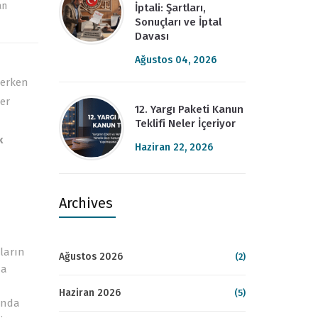
an
İptali: Şartları,
Sonuçları ve İptal
Davası
Ağustos 04, 2026
terken
er
12. Yargı Paketi Kanun
Teklifi Neler İçeriyor
k
Haziran 22, 2026
Archives
ların
Ağustos 2026
(2)
da
Haziran 2026
(5)
ında