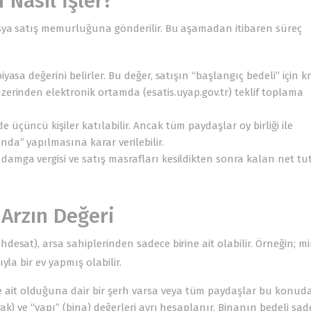
i Nasıl İşler?
sya satış memurluğuna gönderilir. Bu aşamadan itibaren süreç
yasa değerini belirler. Bu değer, satışın “başlangıç bedeli” için krit
zerinden elektronik ortamda (esatis.uyap.gov.tr) teklif toplama
üçüncü kişiler katılabilir. Ancak tüm paydaşlar oy birliği ile
nda” yapılmasına karar verilebilir.
damga vergisi ve satış masrafları kesildikten sonra kalan net tu
 Arzın Değeri
esat), arsa sahiplerinden sadece birine ait olabilir. Örneğin; mi
la bir ev yapmış olabilir.
 ait olduğuna dair bir şerh varsa veya tüm paydaşlar bu konud
rak) ve “yapı” (bina) değerleri ayrı hesaplanır. Binanın bedeli sad