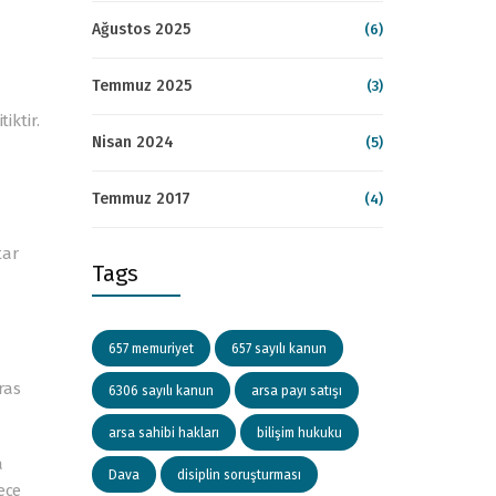
Ağustos 2025
(6)
Temmuz 2025
(3)
iktir.
Nisan 2024
(5)
Temmuz 2017
(4)
tar
Tags
657 memuriyet
657 sayılı kanun
ras
6306 sayılı kanun
arsa payı satışı
arsa sahibi hakları
bilişim hukuku
a
Dava
disiplin soruşturması
ece