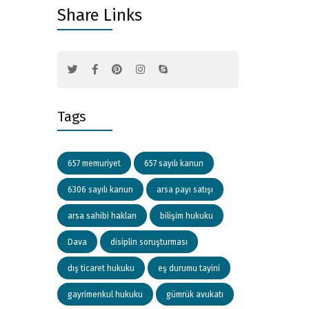
Share Links
Tags
657 memuriyet
657 sayılı kanun
6306 sayılı kanun
arsa payı satışı
arsa sahibi hakları
bilişim hukuku
Dava
disiplin soruşturması
dış ticaret hukuku
eş durumu tayini
gayrimenkul hukuku
gümrük avukatı