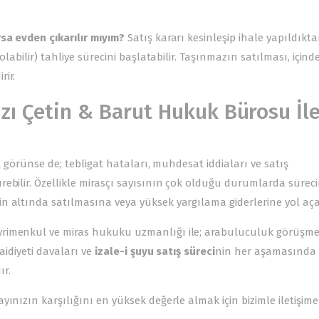
sa evden çıkarılır mıyım?
Satış kararı kesinleşip ihale yapıldıkt
labilir) tahliye sürecini başlatabilir. Taşınmazın satılması, içind
rir.
zı Çetin & Barut Hukuk Bürosu İl
t görünse de; tebligat hataları, muhdesat iddiaları ve satış
ebilir. Özellikle mirasçı sayısının çok olduğu durumlarda sürec
n altında satılmasına veya yüksek yargılama giderlerine yol aça
ayrimenkul ve miras hukuku uzmanlığı ile; arabuluculuk görüşme
aidiyeti davaları ve
izale-i şuyu satış süreci
nin her aşamasında
ır.
ınızın karşılığını en yüksek değerle almak için bizimle iletişime