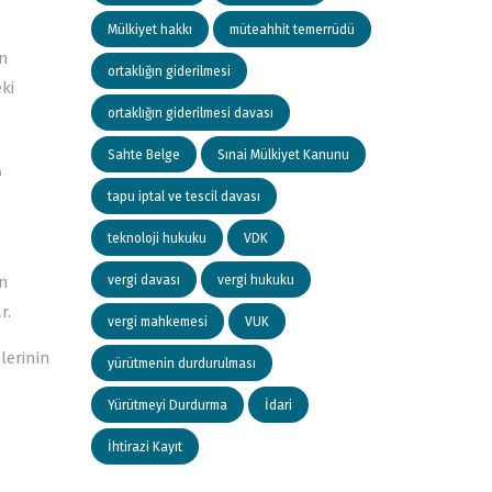
Mülkiyet hakkı
müteahhit temerrüdü
an
ortaklığın giderilmesi
eki
ortaklığın giderilmesi davası
Sahte Belge
Sınai Mülkiyet Kanunu
e
tapu iptal ve tescil davası
teknoloji hukuku
VDK
in
vergi davası
vergi hukuku
r.
vergi mahkemesi
VUK
lerinin
yürütmenin durdurulması
Yürütmeyi Durdurma
İdari
İhtirazi Kayıt