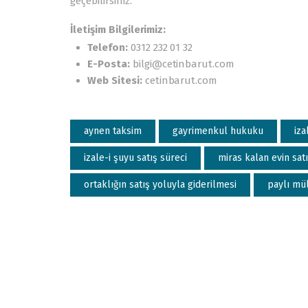
geçebilirsiniz.
İletişim Bilgilerimiz:
Telefon:
0312 232 01 32
E-Posta:
bilgi@cetinbarut.com
Web Sitesi:
cetinbarut.com
aynen taksim
gayrimenkul hukuku
iza
izale-i şuyu satış süreci
miras kalan evin satı
ortaklığın satış yoluyla giderilmesi
paylı mül