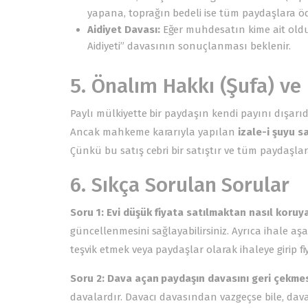
yapana, toprağın bedeli ise tüm paydaşlara öd
Aidiyet Davası:
Eğer muhdesatın kime ait old
Aidiyeti” davasının sonuçlanması beklenir.
5. Önalım Hakkı (Şufa) ve İ
Paylı mülkiyette bir paydaşın kendi payını dışar
Ancak mahkeme kararıyla yapılan
izale-i şuyu sa
Çünkü bu satış cebri bir satıştır ve tüm paydaşlar
6. Sıkça Sorulan Sorular
Soru 1: Evi düşük fiyata satılmaktan nasıl koruya
güncellenmesini sağlayabilirsiniz. Ayrıca ihale aş
teşvik etmek veya paydaşlar olarak ihaleye girip fiy
Soru 2: Dava açan paydaşın davasını geri çekme
davalardır. Davacı davasından vazgeçse bile, dav