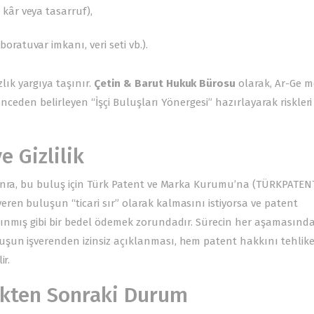
kâr veya tasarruf),
ratuvar imkanı, veri seti vb.).
ık yargıya taşınır.
Çetin & Barut Hukuk Bürosu
olarak, Ar-Ge m
önceden belirleyen “İşçi Buluşları Yönergesi” hazırlayarak riskleri
e Gizlilik
sonra, bu buluş için Türk Patent ve Marka Kurumu’na (TÜRKPATEN
en buluşun “ticari sır” olarak kalmasını istiyorsa ve patent
ınmış gibi bir bedel ödemek zorundadır. Sürecin her aşamasında 
şun işverenden izinsiz açıklanması, hem patent hakkını tehlike
ir.
dikten Sonraki Durum