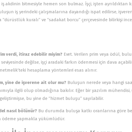
 akdinin bitmesiyle hemen son bulmaz. İşçi, işten ayrıldıktan kı
uşun iş yerindeki çalışmalarına dayandığı ispat edilirse, işveren
“dürüstlük kuralı” ve “sadakat borcu” çerçevesinde bilirkişi inc
m verdi, itiraz edebilir miyim?
Evet. Verilen prim veya ödül, bul
viyesinde değilse, işçi aradaki farkın ödenmesi için dava açabilir
önetmelik’teki hesaplama yöntemleri esas alınır.
m, yine de işverene ait olur mu?
Buluşun nerede veya hangi saa
ımıyla ilgili olup olmadığına bakılır. Eğer bir yazılım mühendisi, 
liştirmişse, bu yine de “hizmet buluşu” sayılabilir.
del nasıl bölünür?
Bu durumda buluşa katkı oranlarına göre be
nında ödeme yapmakla yükümlüdür.