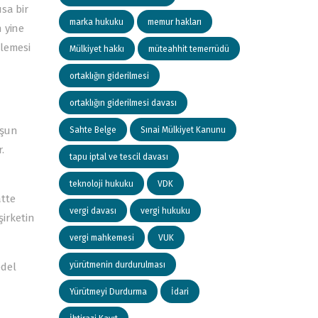
sa bir
marka hukuku
memur hakları
 yine
elemesi
Mülkiyet hakkı
müteahhit temerrüdü
ortaklığın giderilmesi
ortaklığın giderilmesi davası
uşun
Sahte Belge
Sınai Mülkiyet Kanunu
.
tapu iptal ve tescil davası
teknoloji hukuku
VDK
tte
vergi davası
vergi hukuku
şirketin
vergi mahkemesi
VUK
yürütmenin durdurulması
del
Yürütmeyi Durdurma
İdari