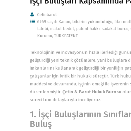
İşçi Buluşları Kapsamında Pa
Cetinbarut
6769 sayılı Kanun
,
bildirim yükümlülüğü
,
fikri mül
talebi
,
makul bedel
,
patent hakkı
,
sadakat borcu
,
Kurumu
,
TÜRKPATENT
Teknolojinin ve inovasyonun hızla ilerlediği gün
geliştirdiği yeni teknik çözümlere, yani buluşlara
imkanlarını kullanarak geliştirdiği bir yeniliğin 
çalışanlar için kritik bir hukuki süreçtir. Türk h
maddesi ve devamında, işçinin emeği ile işverenin
düzenlenmiştir.
Çetin & Barut Hukuk Bürosu
olar
süreci tüm detaylarıyla inceliyoruz.
1. İşçi Buluşlarının Sınıf
Buluş