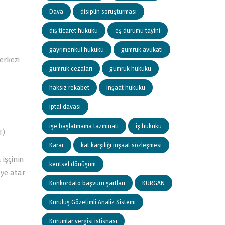
Dava
disiplin soruşturması
dış ticaret hukuku
eş durumu tayini
gayrimenkul hukuku
gümrük avukatı
erkezi
gümrük cezaları
gümrük hukuku
haksız rekabet
inşaat hukuku
iptal davası
işe başlatmama tazminatı
iş hukuku
T)
Karar
kat karşılığı inşaat sözleşmesi
işçinin
kentsel dönüşüm
ye atar
Konkordato başvuru şartları
KURGAN
Kuruluş Gözetimli Analiz Sistemi
Kurumlar vergisi istisnası