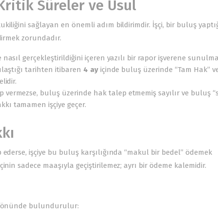
Kritik Süreler ve Usul
liğini sağlayan en önemli adım bildirimdir. İşçi, bir buluş yapt
ldirmek zorundadır.
asıl gerçekleştirildiğini içeren yazılı bir rapor işverene sunulmal
ulaştığı tarihten itibaren
4 ay
içinde buluş üzerinde “Tam Hak” v
lidir.
ap vermezse, buluş üzerinde hak talep etmemiş sayılır ve buluş “
kkı tamamen işçiye geçer.
kkı
 ederse, işçiye bu buluş karşılığında “makul bir bedel” ödemek
nin sadece maaşıyla geçiştirilemez; ayrı bir ödeme kalemidir.
öz önünde bulundurulur: