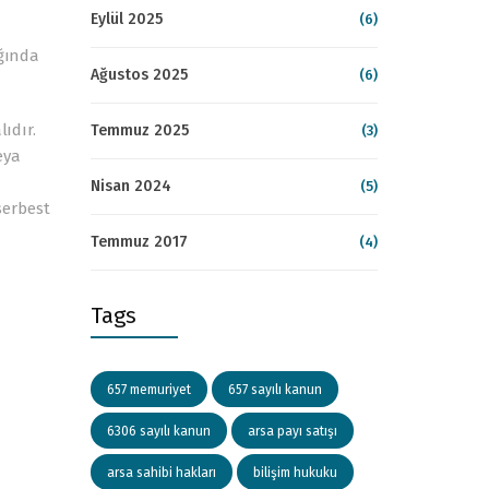
Eylül 2025
(6)
ığında
Ağustos 2025
(6)
ıdır.
Temmuz 2025
(3)
eya
Nisan 2024
(5)
serbest
Temmuz 2017
(4)
Tags
657 memuriyet
657 sayılı kanun
6306 sayılı kanun
arsa payı satışı
arsa sahibi hakları
bilişim hukuku