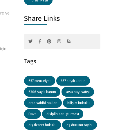
İhtirazi Kayıt
re ve
Share Links
için
Tags
657 memuriyet
657 sayılı kanun
6306 sayılı kanun
arsa payı satışı
arsa sahibi hakları
bilişim hukuku
Dava
disiplin soruşturması
dış ticaret hukuku
eş durumu tayini