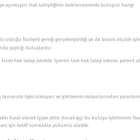
e ayırmıştır. Hak sahipliğinin belirlenmesinde buluşun hangi
ü olduğu faaliyeti gereği gerçekleştirdiği ya da büyük ölçüde iş
ında yaptığı buluşlardır.
kısmi hak talep edebilir. İşveren tam hak talep ederse, patent 
iş tanımıyla ilgisi olmayan ve işletmenin imkanlarından yararl
ı kural olarak işçiye aittir. Ancak işçi, bu buluşu işletmenin faa
sı için teklif sunmakla yükümlü olabilir.