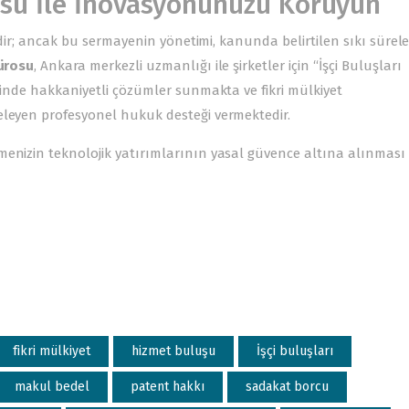
su İle İnovasyonunuzu Koruyun
sidir; ancak bu sermayenin yönetimi, kanunda belirtilen sıkı sürele
ürosu
, Ankara merkezli uzmanlığı ile şirketler için “İşçi Buluşları
erinde hakkaniyetli çözümler sunmakta ve fikri mülkiyet
eleyen profesyonel hukuk desteği vermektedir.
enizin teknolojik yatırımlarının yasal güvence altına alınması 
fikri mülkiyet
hizmet buluşu
İşçi buluşları
makul bedel
patent hakkı
sadakat borcu