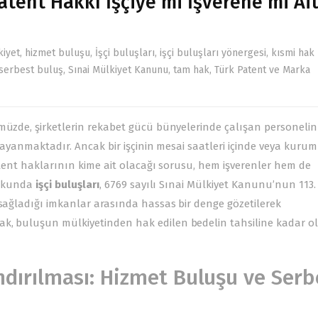
tent Hakkı İşçiye mi İşverene mi Ait
kiyet
,
hizmet buluşu
,
İşçi buluşları
,
işçi buluşları yönergesi
,
kısmi hak
serbest buluş
,
Sınai Mülkiyet Kanunu
,
tam hak
,
Türk Patent ve Marka
ümüzde, şirketlerin rekabet gücü bünyelerinde çalışan personelin
 dayanmaktadır. Ancak bir işçinin mesai saatleri içinde veya kuru
patent haklarının kime ait olacağı sorusu, hem işverenler hem de
ukukunda
işçi buluşları
,
6769 sayılı Sınai Mülkiyet Kanunu
’nun 113.
 sağladığı imkanlar arasında hassas bir denge gözetilerek
ak, buluşun mülkiyetinden hak edilen bedelin tahsiline kadar o
landırılması: Hizmet Buluşu ve Serb