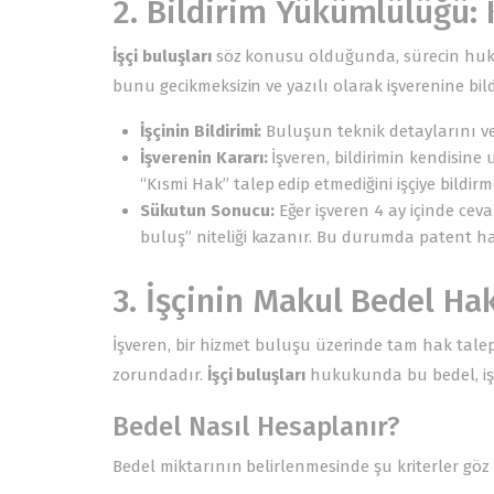
2. Bildirim Yükümlülüğü: 
İşçi buluşları
söz konusu olduğunda, sürecin hukuki
bunu gecikmeksizin ve yazılı olarak işverenine bi
İşçinin Bildirimi:
Buluşun teknik detaylarını ve n
İşverenin Kararı:
İşveren, bildirimin kendisine 
“Kısmi Hak” talep edip etmediğini işçiye bildirme
Sükutun Sonucu:
Eğer işveren 4 ay içinde cev
buluş” niteliği kazanır. Bu durumda patent ha
3. İşçinin Makul Bedel Ha
İşveren, bir hizmet buluşu üzerinde tam hak talep
zorundadır.
İşçi buluşları
hukukunda bu bedel, işçi
Bedel Nasıl Hesaplanır?
Bedel miktarının belirlenmesinde şu kriterler g