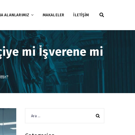
MA ALANLARIMIZ
MAKALELER
İLETİŞİM
çiye mi İşverene mi
ttir?
Arama: