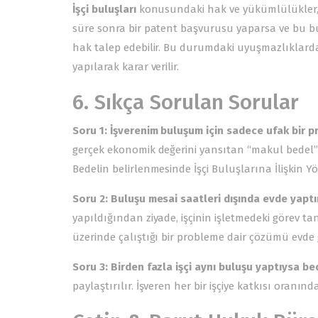
İşçi buluşları
konusundaki hak ve yükümlülükler, iş
süre sonra bir patent başvurusu yaparsa ve bu bul
hak talep edebilir. Bu durumdaki uyuşmazlıklarda 
yapılarak karar verilir.
6. Sıkça Sorulan Sorular
Soru 1: İşverenim buluşum için sadece ufak bir pri
gerçek ekonomik değerini yansıtan “makul bedel” se
Bedelin belirlenmesinde İşçi Buluşlarına İlişkin Y
Soru 2: Buluşu mesai saatleri dışında evde yaptı
yapıldığından ziyade, işçinin işletmedeki görev tan
üzerinde çalıştığı bir probleme dair çözümü evde ge
Soru 3: Birden fazla işçi aynı buluşu yaptıysa be
paylaştırılır. İşveren her bir işçiye katkısı ora