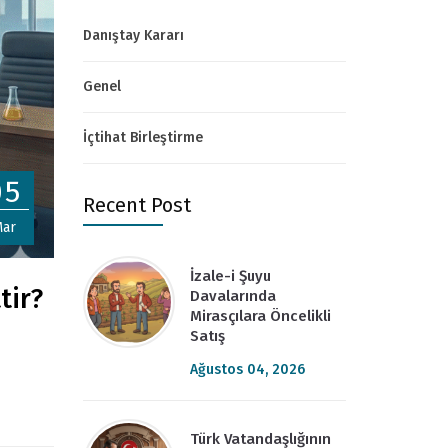
Danıştay Kararı
Genel
İçtihat Birleştirme
05
Recent Post
ar
İzale-i Şuyu
tir?
Davalarında
Mirasçılara Öncelikli
Satış
Ağustos 04, 2026
Türk Vatandaşlığının