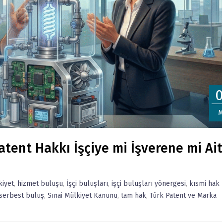
M
tent Hakkı İşçiye mi İşverene mi Ait
kiyet
,
hizmet buluşu
,
İşçi buluşları
,
işçi buluşları yönergesi
,
kısmi hak
serbest buluş
,
Sınai Mülkiyet Kanunu
,
tam hak
,
Türk Patent ve Marka