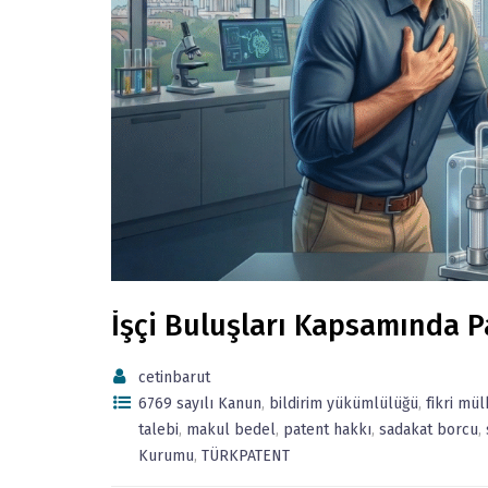
İşçi Buluşları Kapsamında Pa
cetinbarut
6769 sayılı Kanun
,
bildirim yükümlülüğü
,
fikri mül
talebi
,
makul bedel
,
patent hakkı
,
sadakat borcu
,
Kurumu
,
TÜRKPATENT