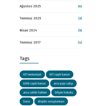
Ağustos 2025
(6)
Temmuz 2025
(3)
Nisan 2024
(5)
Temmuz 2017
(4)
Tags
657 memuriyet
657 sayılı kanun
6306 sayılı kanun
arsa payı satışı
arsa sahibi hakları
bilişim hukuku
Dava
disiplin soruşturması