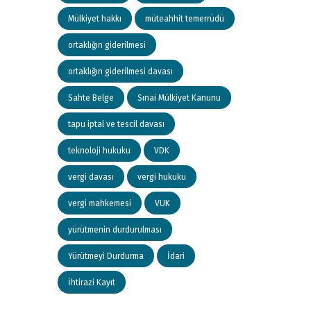
Mülkiyet hakkı
müteahhit temerrüdü
ortaklığın giderilmesi
ortaklığın giderilmesi davası
Sahte Belge
Sınai Mülkiyet Kanunu
tapu iptal ve tescil davası
teknoloji hukuku
VDK
vergi davası
vergi hukuku
vergi mahkemesi
VUK
yürütmenin durdurulması
Yürütmeyi Durdurma
İdari
İhtirazi Kayıt