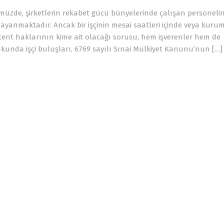
ümüzde, şirketlerin rekabet gücü bünyelerinde çalışan personeli
 dayanmaktadır. Ancak bir işçinin mesai saatleri içinde veya kur
patent haklarının kime ait olacağı sorusu, hem işverenler hem de
ukukunda işçi buluşları, 6769 sayılı Sınai Mülkiyet Kanunu’nun […]