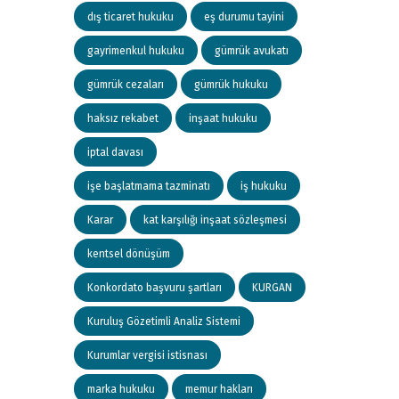
dış ticaret hukuku
eş durumu tayini
gayrimenkul hukuku
gümrük avukatı
gümrük cezaları
gümrük hukuku
haksız rekabet
inşaat hukuku
iptal davası
işe başlatmama tazminatı
iş hukuku
Karar
kat karşılığı inşaat sözleşmesi
kentsel dönüşüm
Konkordato başvuru şartları
KURGAN
Kuruluş Gözetimli Analiz Sistemi
Kurumlar vergisi istisnası
marka hukuku
memur hakları