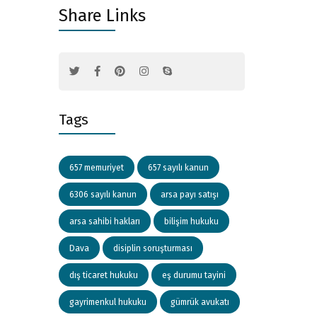
Share Links
Tags
657 memuriyet
657 sayılı kanun
6306 sayılı kanun
arsa payı satışı
arsa sahibi hakları
bilişim hukuku
Dava
disiplin soruşturması
dış ticaret hukuku
eş durumu tayini
gayrimenkul hukuku
gümrük avukatı