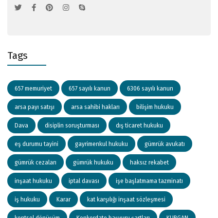
Tags
657 memuriyet
657 sayılı kanun
6306 sayılı kanun
arsa payı satışı
arsa sahibi hakları
bilişim hukuku
Dava
disiplin soruşturması
dış ticaret hukuku
eş durumu tayini
gayrimenkul hukuku
gümrük avukatı
gümrük cezaları
gümrük hukuku
haksız rekabet
inşaat hukuku
iptal davası
işe başlatmama tazminatı
iş hukuku
Karar
kat karşılığı inşaat sözleşmesi
kentsel dönüşüm
Konkordato başvuru şartları
KURGAN