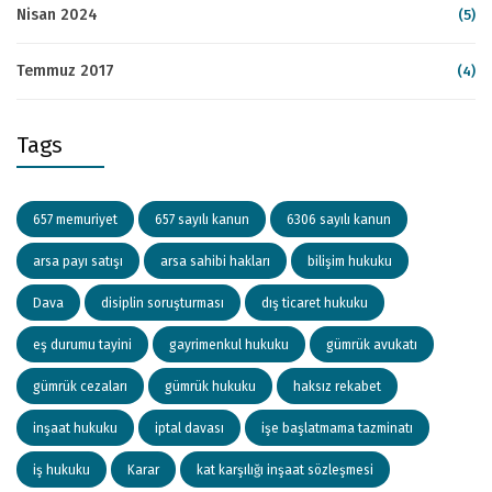
Nisan 2024
(5)
Temmuz 2017
(4)
Tags
657 memuriyet
657 sayılı kanun
6306 sayılı kanun
arsa payı satışı
arsa sahibi hakları
bilişim hukuku
Dava
disiplin soruşturması
dış ticaret hukuku
eş durumu tayini
gayrimenkul hukuku
gümrük avukatı
gümrük cezaları
gümrük hukuku
haksız rekabet
inşaat hukuku
iptal davası
işe başlatmama tazminatı
iş hukuku
Karar
kat karşılığı inşaat sözleşmesi