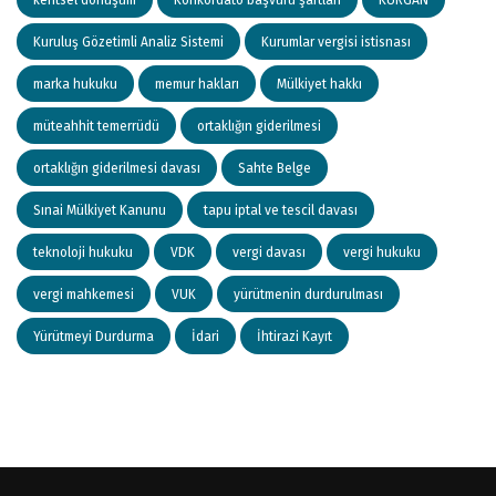
Kuruluş Gözetimli Analiz Sistemi
Kurumlar vergisi istisnası
marka hukuku
memur hakları
Mülkiyet hakkı
müteahhit temerrüdü
ortaklığın giderilmesi
ortaklığın giderilmesi davası
Sahte Belge
Sınai Mülkiyet Kanunu
tapu iptal ve tescil davası
teknoloji hukuku
VDK
vergi davası
vergi hukuku
vergi mahkemesi
VUK
yürütmenin durdurulması
Yürütmeyi Durdurma
İdari
İhtirazi Kayıt