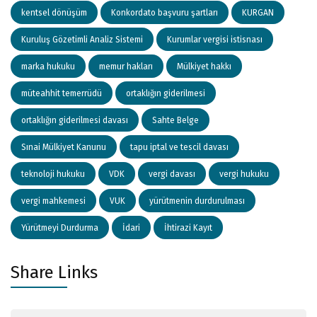
kentsel dönüşüm
Konkordato başvuru şartları
KURGAN
Kuruluş Gözetimli Analiz Sistemi
Kurumlar vergisi istisnası
marka hukuku
memur hakları
Mülkiyet hakkı
müteahhit temerrüdü
ortaklığın giderilmesi
ortaklığın giderilmesi davası
Sahte Belge
Sınai Mülkiyet Kanunu
tapu iptal ve tescil davası
teknoloji hukuku
VDK
vergi davası
vergi hukuku
vergi mahkemesi
VUK
yürütmenin durdurulması
Yürütmeyi Durdurma
İdari
İhtirazi Kayıt
Share Links