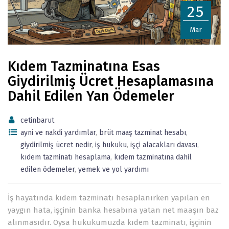
25
Mar
Kıdem Tazminatına Esas
Giydirilmiş Ücret Hesaplamasına
Dahil Edilen Yan Ödemeler
cetinbarut
ayni ve nakdi yardımlar
,
brüt maaş tazminat hesabı
,
giydirilmiş ücret nedir
,
iş hukuku
,
işçi alacakları davası
,
kıdem tazminatı hesaplama
,
kıdem tazminatına dahil
edilen ödemeler
,
yemek ve yol yardımı
İş hayatında kıdem tazminatı hesaplanırken yapılan en
yaygın hata, işçinin banka hesabına yatan net maaşın baz
alınmasıdır. Oysa hukukumuzda kıdem tazminatı, işçinin