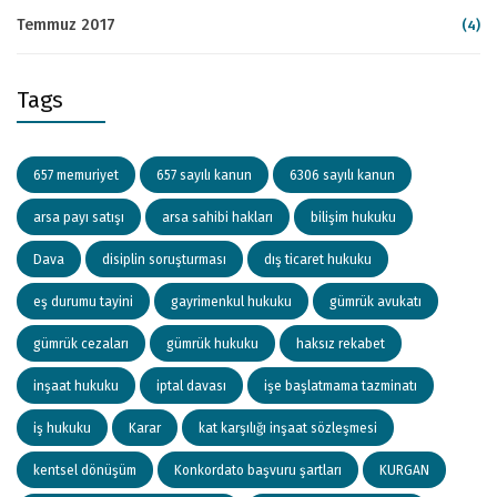
Temmuz 2017
(4)
Tags
657 memuriyet
657 sayılı kanun
6306 sayılı kanun
arsa payı satışı
arsa sahibi hakları
bilişim hukuku
Dava
disiplin soruşturması
dış ticaret hukuku
eş durumu tayini
gayrimenkul hukuku
gümrük avukatı
gümrük cezaları
gümrük hukuku
haksız rekabet
inşaat hukuku
iptal davası
işe başlatmama tazminatı
iş hukuku
Karar
kat karşılığı inşaat sözleşmesi
kentsel dönüşüm
Konkordato başvuru şartları
KURGAN