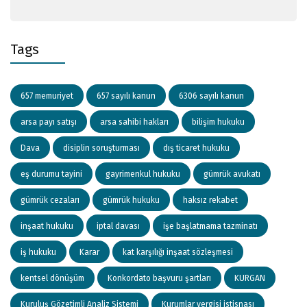
Tags
657 memuriyet
657 sayılı kanun
6306 sayılı kanun
arsa payı satışı
arsa sahibi hakları
bilişim hukuku
Dava
disiplin soruşturması
dış ticaret hukuku
eş durumu tayini
gayrimenkul hukuku
gümrük avukatı
gümrük cezaları
gümrük hukuku
haksız rekabet
inşaat hukuku
iptal davası
işe başlatmama tazminatı
iş hukuku
Karar
kat karşılığı inşaat sözleşmesi
kentsel dönüşüm
Konkordato başvuru şartları
KURGAN
Kuruluş Gözetimli Analiz Sistemi
Kurumlar vergisi istisnası