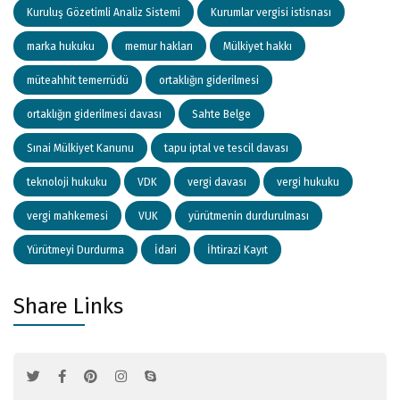
Kuruluş Gözetimli Analiz Sistemi
Kurumlar vergisi istisnası
marka hukuku
memur hakları
Mülkiyet hakkı
müteahhit temerrüdü
ortaklığın giderilmesi
ortaklığın giderilmesi davası
Sahte Belge
Sınai Mülkiyet Kanunu
tapu iptal ve tescil davası
teknoloji hukuku
VDK
vergi davası
vergi hukuku
vergi mahkemesi
VUK
yürütmenin durdurulması
Yürütmeyi Durdurma
İdari
İhtirazi Kayıt
Share Links