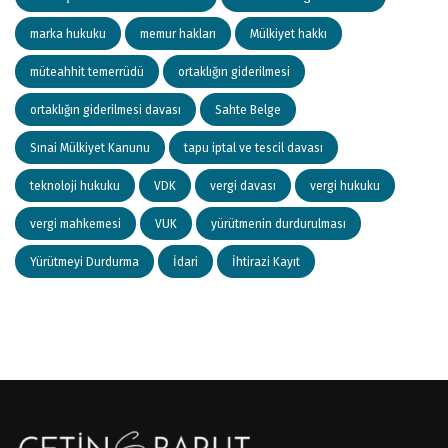
marka hukuku
memur hakları
Mülkiyet hakkı
müteahhit temerrüdü
ortaklığın giderilmesi
ortaklığın giderilmesi davası
Sahte Belge
Sınai Mülkiyet Kanunu
tapu iptal ve tescil davası
teknoloji hukuku
VDK
vergi davası
vergi hukuku
vergi mahkemesi
VUK
yürütmenin durdurulması
Yürütmeyi Durdurma
İdari
İhtirazi Kayıt