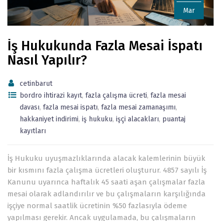
Mar
İş Hukukunda Fazla Mesai İspatı
Nasıl Yapılır?
cetinbarut
bordro ihtirazi kayıt
,
fazla çalışma ücreti
,
fazla mesai
davası
,
fazla mesai ispatı
,
fazla mesai zamanaşımı
,
hakkaniyet indirimi
,
iş hukuku
,
işçi alacakları
,
puantaj
kayıtları
İş Hukuku uyuşmazlıklarında alacak kalemlerinin büyük
bir kısmını fazla çalışma ücretleri oluşturur. 4857 sayılı İş
Kanunu uyarınca haftalık 45 saati aşan çalışmalar fazla
mesai olarak adlandırılır ve bu çalışmaların karşılığında
işçiye normal saatlik ücretinin %50 fazlasıyla ödeme
yapılması gerekir. Ancak uygulamada, bu çalışmaların