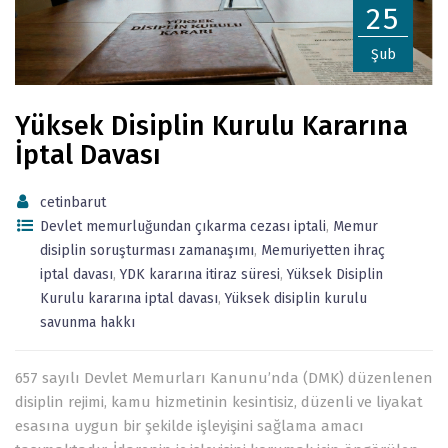
25
Şub
Yüksek Disiplin Kurulu Kararına
İptal Davası
cetinbarut
Devlet memurluğundan çıkarma cezası iptali
,
Memur
disiplin soruşturması zamanaşımı
,
Memuriyetten ihraç
iptal davası
,
YDK kararına itiraz süresi
,
Yüksek Disiplin
Kurulu kararına iptal davası
,
Yüksek disiplin kurulu
savunma hakkı
657 sayılı Devlet Memurları Kanunu’nda (DMK) düzenlenen
disiplin rejimi, kamu hizmetinin kesintisiz, düzenli ve liyakat
esasına uygun bir şekilde işleyişini sağlama amacı