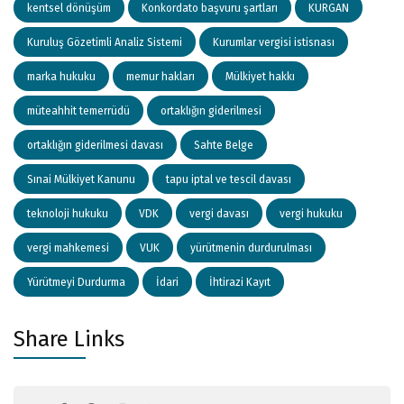
kentsel dönüşüm
Konkordato başvuru şartları
KURGAN
Kuruluş Gözetimli Analiz Sistemi
Kurumlar vergisi istisnası
marka hukuku
memur hakları
Mülkiyet hakkı
müteahhit temerrüdü
ortaklığın giderilmesi
ortaklığın giderilmesi davası
Sahte Belge
Sınai Mülkiyet Kanunu
tapu iptal ve tescil davası
teknoloji hukuku
VDK
vergi davası
vergi hukuku
vergi mahkemesi
VUK
yürütmenin durdurulması
Yürütmeyi Durdurma
İdari
İhtirazi Kayıt
Share Links