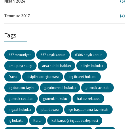
Nisan 2024
(5)
Temmuz 2017
(4)
Tags
657 memuriyet
657 sayılı kanun
6306 sayılı kanun
arsa payı satışı
arsa sahibi hakları
bilişim hukuku
Dava
disiplin soruşturması
dış ticaret hukuku
eş durumu tayini
gayrimenkul hukuku
gümrük avukatı
gümrük cezaları
gümrük hukuku
haksız rekabet
inşaat hukuku
iptal davası
işe başlatmama tazminatı
iş hukuku
Karar
kat karşılığı inşaat sözleşmesi