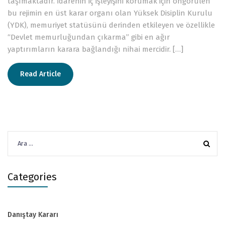
taşımaktadır. İdarenin iç işleyişini korumak için öngörülen
bu rejimin en üst karar organı olan Yüksek Disiplin Kurulu
(YDK), memuriyet statüsünü derinden etkileyen ve özellikle
“Devlet memurluğundan çıkarma” gibi en ağır
yaptırımların karara bağlandığı nihai mercidir. […]
Read Article
Arama:
Categories
Danıştay Kararı