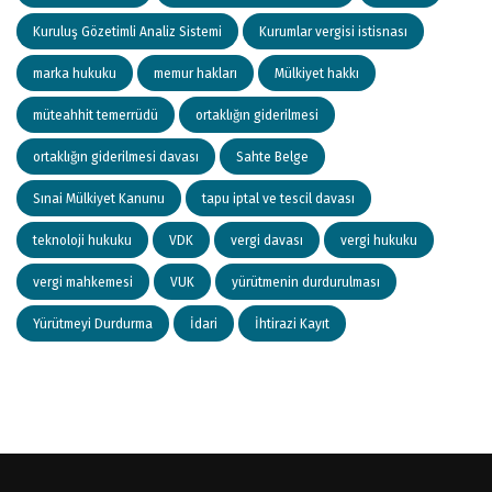
Kuruluş Gözetimli Analiz Sistemi
Kurumlar vergisi istisnası
marka hukuku
memur hakları
Mülkiyet hakkı
müteahhit temerrüdü
ortaklığın giderilmesi
ortaklığın giderilmesi davası
Sahte Belge
Sınai Mülkiyet Kanunu
tapu iptal ve tescil davası
teknoloji hukuku
VDK
vergi davası
vergi hukuku
vergi mahkemesi
VUK
yürütmenin durdurulması
Yürütmeyi Durdurma
İdari
İhtirazi Kayıt