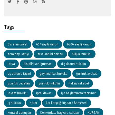
Tags
657 memuriyet
657 sayılı kanun
6306 sayılı kanun
arsa payı satışı
arsa sahibi hakları
bilişim hukuku
Dava
disiplin soruşturması
dış ticaret hukuku
eş durumu tayini
gayrimenkul hukuku
gümrük avukatı
gümrük cezaları
gümrük hukuku
haksız rekabet
inşaat hukuku
iptal davası
işe başlatmama tazminatı
iş hukuku
Karar
kat karşılığı inşaat sözleşmesi
kentsel dönüşüm
Konkordato başvuru şartları
KURGAN