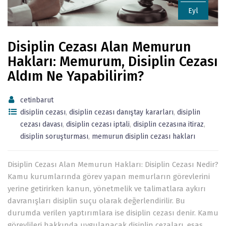
Eyl
Disiplin Cezası Alan Memurun
Hakları: Memurum, Disiplin Cezası
Aldım Ne Yapabilirim?
cetinbarut
disiplin cezası
,
disiplin cezası danıştay kararları
,
disiplin
cezası davası
,
disiplin cezası iptali
,
disiplin cezasına itiraz
,
disiplin soruşturması
,
memurun disiplin cezası hakları
Disiplin Cezası Alan Memurun Hakları: Disiplin Cezası Nedir?
Kamu kurumlarında görev yapan memurların görevlerini
yerine getirirken kanun, yönetmelik ve talimatlara aykırı
davranışları disiplin suçu olarak değerlendirilir. Bu
durumda verilen yaptırımlara ise disiplin cezası denir. Kamu
görevlileri hakkında uygulanacak disiplin cezaları, esas