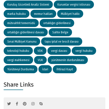
Kuruluş Gözetimli Analiz Sistemi
Kurumlar vergisi istisnası
marka hukuku
memur hakları
Mülkiyet hakkı
müteahhit temerrüdü
ortaklığın giderilmesi
ortaklığın giderilmesi davası
Sahte Belge
Sınai Mülkiyet Kanunu
tapu iptal ve tescil davası
teknoloji hukuku
VDK
vergi davası
vergi hukuku
vergi mahkemesi
VUK
yürütmenin durdurulması
Yürütmeyi Durdurma
İdari
İhtirazi Kayıt
Share Links