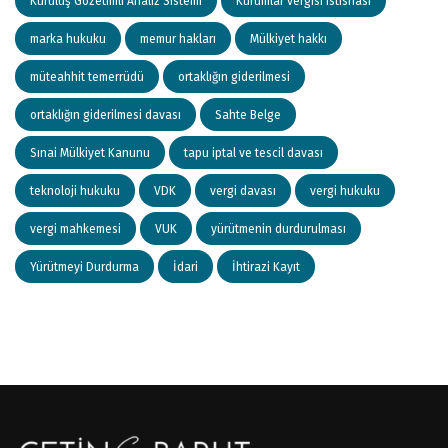
Kuruluş Gözetimli Analiz Sistemi
Kurumlar vergisi istisnası
marka hukuku
memur hakları
Mülkiyet hakkı
müteahhit temerrüdü
ortaklığın giderilmesi
ortaklığın giderilmesi davası
Sahte Belge
Sınai Mülkiyet Kanunu
tapu iptal ve tescil davası
teknoloji hukuku
VDK
vergi davası
vergi hukuku
vergi mahkemesi
VUK
yürütmenin durdurulması
Yürütmeyi Durdurma
İdari
İhtirazi Kayıt