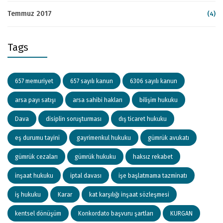
Temmuz 2017
(4)
Tags
657 memuriyet
657 sayılı kanun
6306 sayılı kanun
arsa payı satışı
arsa sahibi hakları
bilişim hukuku
Dava
disiplin soruşturması
dış ticaret hukuku
eş durumu tayini
gayrimenkul hukuku
gümrük avukatı
gümrük cezaları
gümrük hukuku
haksız rekabet
inşaat hukuku
iptal davası
işe başlatmama tazminatı
iş hukuku
Karar
kat karşılığı inşaat sözleşmesi
kentsel dönüşüm
Konkordato başvuru şartları
KURGAN