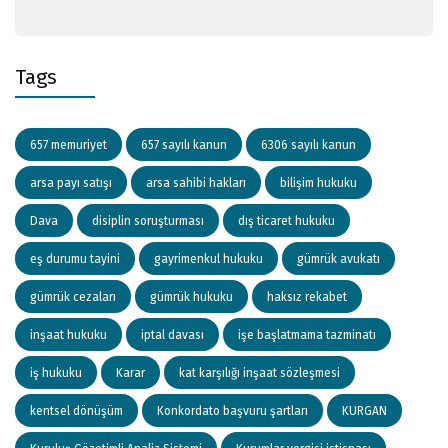
Tags
657 memuriyet
657 sayılı kanun
6306 sayılı kanun
arsa payı satışı
arsa sahibi hakları
bilişim hukuku
Dava
disiplin soruşturması
dış ticaret hukuku
eş durumu tayini
gayrimenkul hukuku
gümrük avukatı
gümrük cezaları
gümrük hukuku
haksız rekabet
inşaat hukuku
iptal davası
işe başlatmama tazminatı
iş hukuku
Karar
kat karşılığı inşaat sözleşmesi
kentsel dönüşüm
Konkordato başvuru şartları
KURGAN