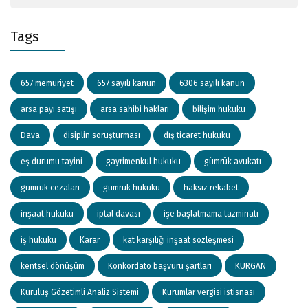
Tags
657 memuriyet
657 sayılı kanun
6306 sayılı kanun
arsa payı satışı
arsa sahibi hakları
bilişim hukuku
Dava
disiplin soruşturması
dış ticaret hukuku
eş durumu tayini
gayrimenkul hukuku
gümrük avukatı
gümrük cezaları
gümrük hukuku
haksız rekabet
inşaat hukuku
iptal davası
işe başlatmama tazminatı
iş hukuku
Karar
kat karşılığı inşaat sözleşmesi
kentsel dönüşüm
Konkordato başvuru şartları
KURGAN
Kuruluş Gözetimli Analiz Sistemi
Kurumlar vergisi istisnası