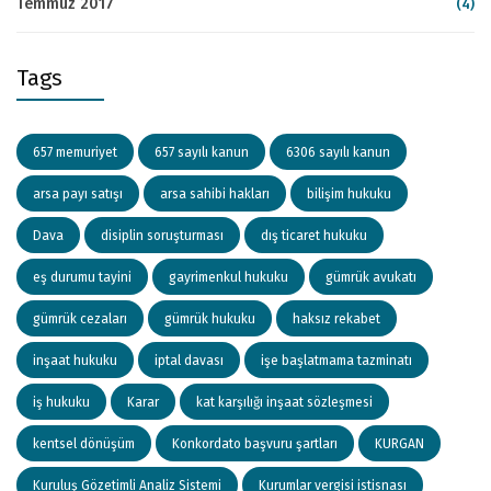
Temmuz 2017
(4)
Tags
657 memuriyet
657 sayılı kanun
6306 sayılı kanun
arsa payı satışı
arsa sahibi hakları
bilişim hukuku
Dava
disiplin soruşturması
dış ticaret hukuku
eş durumu tayini
gayrimenkul hukuku
gümrük avukatı
gümrük cezaları
gümrük hukuku
haksız rekabet
inşaat hukuku
iptal davası
işe başlatmama tazminatı
iş hukuku
Karar
kat karşılığı inşaat sözleşmesi
kentsel dönüşüm
Konkordato başvuru şartları
KURGAN
Kuruluş Gözetimli Analiz Sistemi
Kurumlar vergisi istisnası