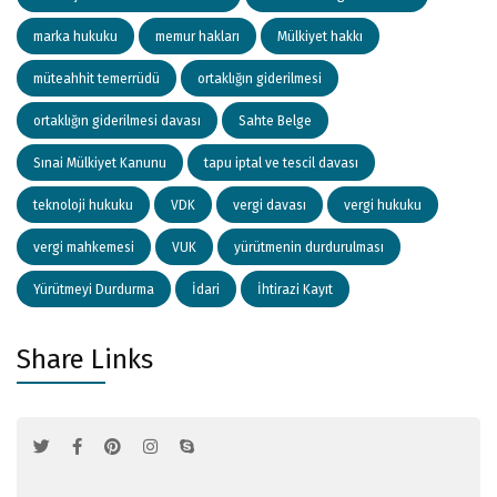
marka hukuku
memur hakları
Mülkiyet hakkı
müteahhit temerrüdü
ortaklığın giderilmesi
ortaklığın giderilmesi davası
Sahte Belge
Sınai Mülkiyet Kanunu
tapu iptal ve tescil davası
teknoloji hukuku
VDK
vergi davası
vergi hukuku
vergi mahkemesi
VUK
yürütmenin durdurulması
Yürütmeyi Durdurma
İdari
İhtirazi Kayıt
Share Links