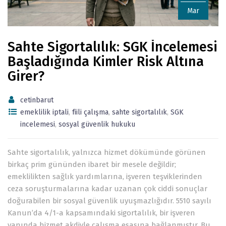
Mar
Sahte Sigortalılık: SGK İncelemesi
Başladığında Kimler Risk Altına
Girer?
cetinbarut
emeklilik iptali
,
fiili çalışma
,
sahte sigortalılık
,
SGK
incelemesi
,
sosyal güvenlik hukuku
Sahte sigortalılık, yalnızca hizmet dökümünde görünen
birkaç prim gününden ibaret bir mesele değildir;
emeklilikten sağlık yardımlarına, işveren teşviklerinden
ceza soruşturmalarına kadar uzanan çok ciddi sonuçlar
doğurabilen bir sosyal güvenlik uyuşmazlığıdır. 5510 sayılı
Kanun’da 4/1-a kapsamındaki sigortalılık, bir işveren
yanında hizmet akdiyle çalışma esasına bağlanmıştır. Bu