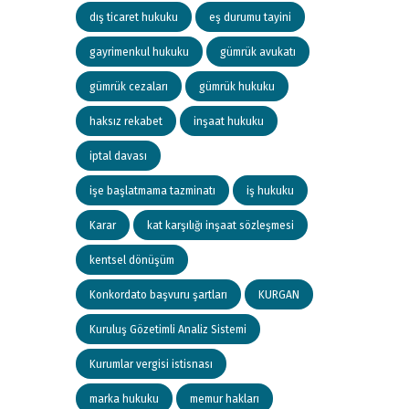
dış ticaret hukuku
eş durumu tayini
gayrimenkul hukuku
gümrük avukatı
gümrük cezaları
gümrük hukuku
haksız rekabet
inşaat hukuku
iptal davası
işe başlatmama tazminatı
iş hukuku
Karar
kat karşılığı inşaat sözleşmesi
kentsel dönüşüm
Konkordato başvuru şartları
KURGAN
Kuruluş Gözetimli Analiz Sistemi
Kurumlar vergisi istisnası
marka hukuku
memur hakları