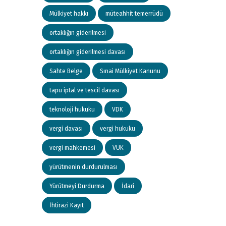
Mülkiyet hakkı
müteahhit temerrüdü
ortaklığın giderilmesi
ortaklığın giderilmesi davası
Sahte Belge
Sınai Mülkiyet Kanunu
tapu iptal ve tescil davası
teknoloji hukuku
VDK
vergi davası
vergi hukuku
vergi mahkemesi
VUK
yürütmenin durdurulması
Yürütmeyi Durdurma
İdari
İhtirazi Kayıt