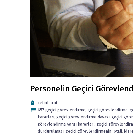
Personelin Geçici Görevlend
cetinbarut
657 geçici görevlendirme
,
geçici görevlendirme
,
g
kararları
,
geçici görevlendirme davası
,
geçici gör
görevlendirme yargı kararları
,
geçici görevlendir
durdurulması
,
geçici görevlendirmenin iptali
,
idar