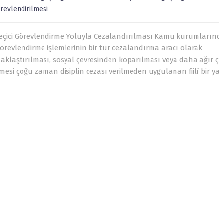
örevlendirilmesi
n Geçici Görevlendirme Yoluyla Cezalandırılması Kamu kurumları
 görevlendirme işlemlerinin bir tür cezalandırma aracı olarak
uzaklaştırılması, sosyal çevresinden koparılması veya daha ağır 
lmesi çoğu zaman disiplin cezası verilmeden uygulanan fiilî bir y