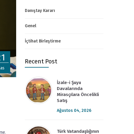
Danıştay Kararı
Genel
İçtihat Birleştirme
21
Recent Post
as
İzale-i Şuyu
Davalarında
Mirasçılara Öncelikli
Satış
Ağustos 04, 2026
Türk Vatandaşlığının
rme
,