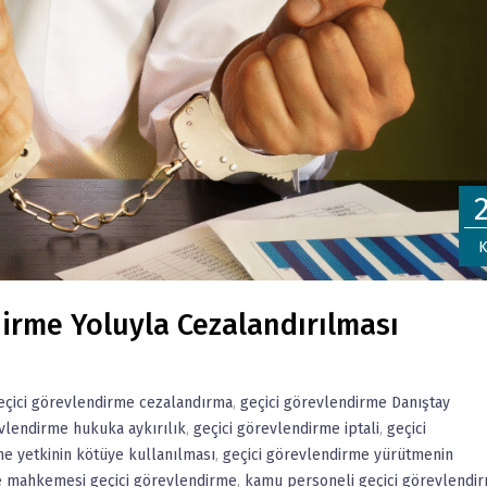
K
irme Yoluyla Cezalandırılması
eçici görevlendirme cezalandırma
,
geçici görevlendirme Danıştay
evlendirme hukuka aykırılık
,
geçici görevlendirme iptali
,
geçici
me yetkinin kötüye kullanılması
,
geçici görevlendirme yürütmenin
e mahkemesi geçici görevlendirme
,
kamu personeli geçici görevlendi