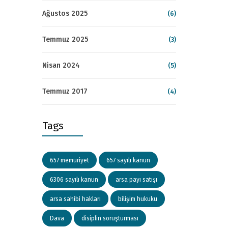
Ağustos 2025
(6)
Temmuz 2025
(3)
Nisan 2024
(5)
Temmuz 2017
(4)
Tags
657 memuriyet
657 sayılı kanun
6306 sayılı kanun
arsa payı satışı
arsa sahibi hakları
bilişim hukuku
Dava
disiplin soruşturması