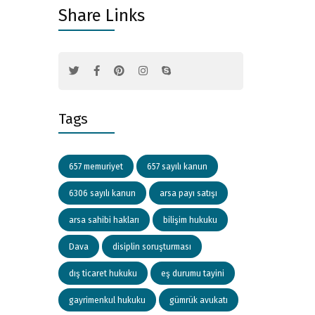
Share Links
Tags
657 memuriyet
657 sayılı kanun
6306 sayılı kanun
arsa payı satışı
arsa sahibi hakları
bilişim hukuku
Dava
disiplin soruşturması
dış ticaret hukuku
eş durumu tayini
gayrimenkul hukuku
gümrük avukatı