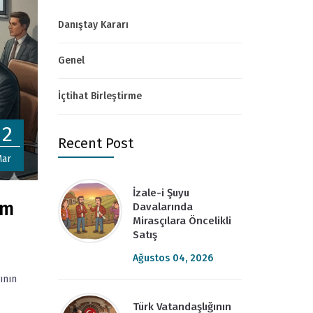
Danıştay Kararı
Genel
İçtihat Birleştirme
12
Recent Post
ar
İzale-i Şuyu
ım
Davalarında
Mirasçılara Öncelikli
Satış
Ağustos 04, 2026
ının
Türk Vatandaşlığının