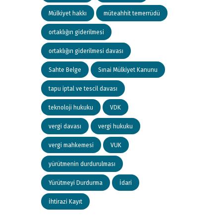
Mülkiyet hakkı
müteahhit temerrüdü
ortaklığın giderilmesi
ortaklığın giderilmesi davası
Sahte Belge
Sınai Mülkiyet Kanunu
tapu iptal ve tescil davası
teknoloji hukuku
VDK
vergi davası
vergi hukuku
vergi mahkemesi
VUK
yürütmenin durdurulması
Yürütmeyi Durdurma
İdari
İhtirazi Kayıt