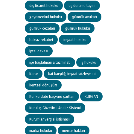
dış ticaret hukuku
eş durumu tayini
gayrimenkul hukuku
gümrük avukatı
gümrük cezaları
gümrük hukuku
haksız rekabet
inşaat hukuku
iptal davası
işe başlatmama tazminatı
iş hukuku
Karar
kat karşılığı inşaat sözleşmesi
kentsel dönüşüm
Konkordato başvuru şartları
KURGAN
Kuruluş Gözetimli Analiz Sistemi
Kurumlar vergisi istisnası
marka hukuku
memur hakları