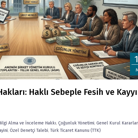
M
Hakları: Haklı Sebeple Fesih ve Kayy
Bilgi Alma ve İnceleme Hakkı
,
Çoğunluk Yönetimi
,
Genel Kurul Kararlar
yini
,
Özel Denetçi Talebi
,
Türk Ticaret Kanunu (TTK)