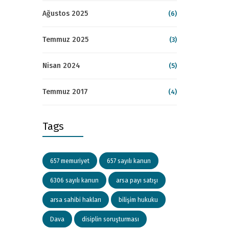
Ağustos 2025
(6)
Temmuz 2025
(3)
Nisan 2024
(5)
Temmuz 2017
(4)
Tags
657 memuriyet
657 sayılı kanun
6306 sayılı kanun
arsa payı satışı
arsa sahibi hakları
bilişim hukuku
Dava
disiplin soruşturması