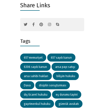
Share Links
Tags
657 memuriyet
657 sayılı kanun
6306 sayılı kanun
arsa payı satışı
arsa sahibi hakları
bilişim hukuku
Dava
disiplin soruşturması
dış ticaret hukuku
eş durumu tayini
gayrimenkul hukuku
gümrük avukatı