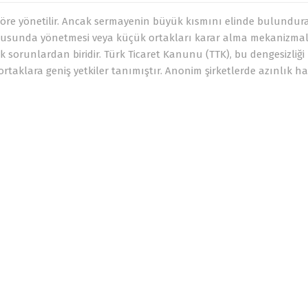
 göre yönetilir. Ancak sermayenin büyük kısmını elinde bulundur
rultusunda yönetmesi veya küçük ortakları karar alma mekanizma
 sorunlardan biridir. Türk Ticaret Kanunu (TTK), bu dengesizliği
rtaklara geniş yetkiler tanımıştır. Anonim şirketlerde azınlık ha