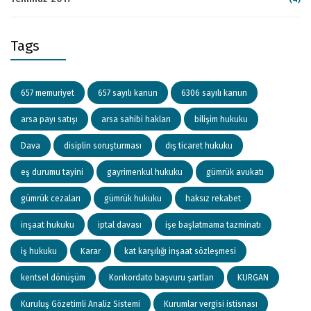
Tags
657 memuriyet
657 sayılı kanun
6306 sayılı kanun
arsa payı satışı
arsa sahibi hakları
bilişim hukuku
Dava
disiplin soruşturması
dış ticaret hukuku
eş durumu tayini
gayrimenkul hukuku
gümrük avukatı
gümrük cezaları
gümrük hukuku
haksız rekabet
inşaat hukuku
iptal davası
işe başlatmama tazminatı
iş hukuku
Karar
kat karşılığı inşaat sözleşmesi
kentsel dönüşüm
Konkordato başvuru şartları
KURGAN
Kuruluş Gözetimli Analiz Sistemi
Kurumlar vergisi istisnası