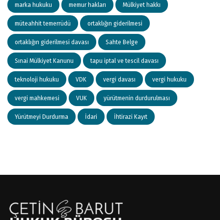
marka hukuku
memur hakları
Mülkiyet hakkı
müteahhit temerrüdü
ortaklığın giderilmesi
ortaklığın giderilmesi davası
Sahte Belge
Sınai Mülkiyet Kanunu
tapu iptal ve tescil davası
teknoloji hukuku
VDK
vergi davası
vergi hukuku
vergi mahkemesi
VUK
yürütmenin durdurulması
Yürütmeyi Durdurma
İdari
İhtirazi Kayıt