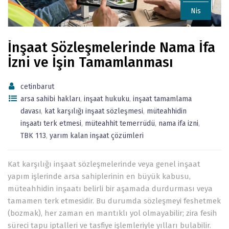
Nis
İnşaat Sözleşmelerinde Nama İfa
İzni ve İşin Tamamlanması
cetinbarut
arsa sahibi hakları
,
inşaat hukuku
,
inşaat tamamlama
davası
,
kat karşılığı inşaat sözleşmesi
,
müteahhidin
inşaatı terk etmesi
,
müteahhit temerrüdü
,
nama ifa izni
,
TBK 113
,
yarım kalan inşaat çözümleri
Kat karşılığı inşaat sözleşmelerinde veya genel inşaat
yapım işlerinde arsa sahiplerinin en büyük kabusu,
müteahhidin inşaatı belirli bir aşamada durdurması veya
tamamen terk etmesidir. Bu durumda sözleşmeyi feshetmek
(bozmak), her zaman en mantıklı yol olmayabilir; zira fesih
süreci tapu iptalleri ve tasfiye işlemleriyle yılları bulabilir.