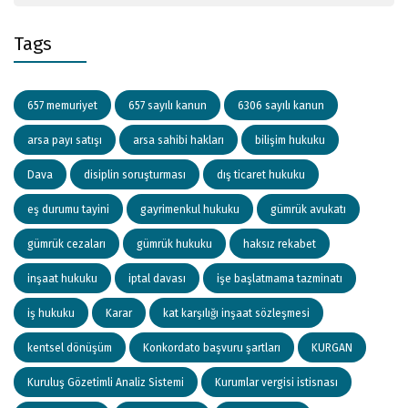
Tags
657 memuriyet
657 sayılı kanun
6306 sayılı kanun
arsa payı satışı
arsa sahibi hakları
bilişim hukuku
Dava
disiplin soruşturması
dış ticaret hukuku
eş durumu tayini
gayrimenkul hukuku
gümrük avukatı
gümrük cezaları
gümrük hukuku
haksız rekabet
inşaat hukuku
iptal davası
işe başlatmama tazminatı
iş hukuku
Karar
kat karşılığı inşaat sözleşmesi
kentsel dönüşüm
Konkordato başvuru şartları
KURGAN
Kuruluş Gözetimli Analiz Sistemi
Kurumlar vergisi istisnası