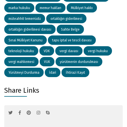
marka hukuku
memur hakları
Mülkiyet hakkı
müteahhit temerrüdü
ortaklığın giderilmesi
ortaklığın giderilmesi davası
Sahte Belge
Sınai Mülkiyet Kanunu
tapu iptal ve tescil davası
teknoloji hukuku
VDK
vergi davası
vergi hukuku
vergi mahkemesi
VUK
yürütmenin durdurulması
Yürütmeyi Durdurma
İdari
İhtirazi Kayıt
Share Links