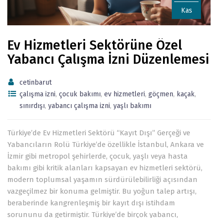
Kas
Ev Hizmetleri Sektörüne Özel
Yabancı Çalışma İzni Düzenlemesi
cetinbarut
çalışma izni
,
çocuk bakımı
,
ev hizmetleri
,
göçmen
,
kaçak
,
sınırdışı
,
yabancı çalışma izni
,
yaşlı bakımı
Türkiye’de Ev Hizmetleri Sektörü “Kayıt Dışı” Gerçeği ve
Yabancıların Rolü Türkiye’de özellikle İstanbul, Ankara ve
İzmir gibi metropol şehirlerde, çocuk, yaşlı veya hasta
bakımı gibi kritik alanları kapsayan ev hizmetleri sektörü,
modern toplumsal yaşamın sürdürülebilirliği açısından
vazgeçilmez bir konuma gelmiştir. Bu yoğun talep artışı,
beraberinde kangrenleşmiş bir kayıt dışı istihdam
sorununu da getirmiştir. Türkiye’de birçok yabancı,