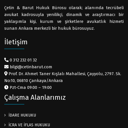
Çetin & Barut Hukuk Bürosu olarak; alanında tecrübeli
avukat kadrosuyla yenilikçi, dinamik ve araştırmacı bir
yaklaşımla kişi, kurum ve şirketlere avukatlık hizmeti
sunan Ankara merkezli bir hukuk bürosuyuz.
İletişim
0 312 232 01 32
bilgi@cetinbarut.com
Prof. Dr. Ahmet Taner Kışlalı Mahallesi, Çayyolu, 2797. Sk.
No:10, 06810 Çankaya/Ankara
Pzt-Cma 09:00 – 19:00
Çalışma Alanlarımız
İDARE HUKUKU
İCRA VE İFLAS HUKUKU