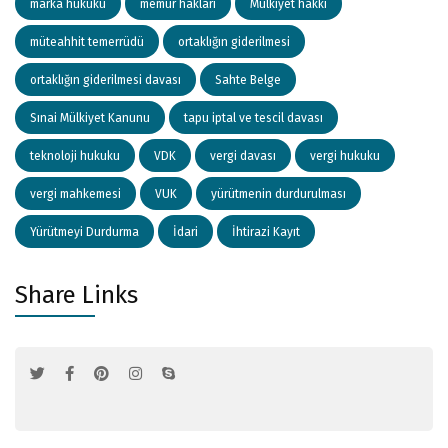
marka hukuku
memur hakları
Mülkiyet hakkı
müteahhit temerrüdü
ortaklığın giderilmesi
ortaklığın giderilmesi davası
Sahte Belge
Sınai Mülkiyet Kanunu
tapu iptal ve tescil davası
teknoloji hukuku
VDK
vergi davası
vergi hukuku
vergi mahkemesi
VUK
yürütmenin durdurulması
Yürütmeyi Durdurma
İdari
İhtirazi Kayıt
Share Links