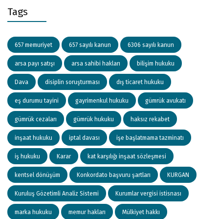
Tags
657 memuriyet
657 sayılı kanun
6306 sayılı kanun
arsa payı satışı
arsa sahibi hakları
bilişim hukuku
Dava
disiplin soruşturması
dış ticaret hukuku
eş durumu tayini
gayrimenkul hukuku
gümrük avukatı
gümrük cezaları
gümrük hukuku
haksız rekabet
inşaat hukuku
iptal davası
işe başlatmama tazminatı
iş hukuku
Karar
kat karşılığı inşaat sözleşmesi
kentsel dönüşüm
Konkordato başvuru şartları
KURGAN
Kuruluş Gözetimli Analiz Sistemi
Kurumlar vergisi istisnası
marka hukuku
memur hakları
Mülkiyet hakkı