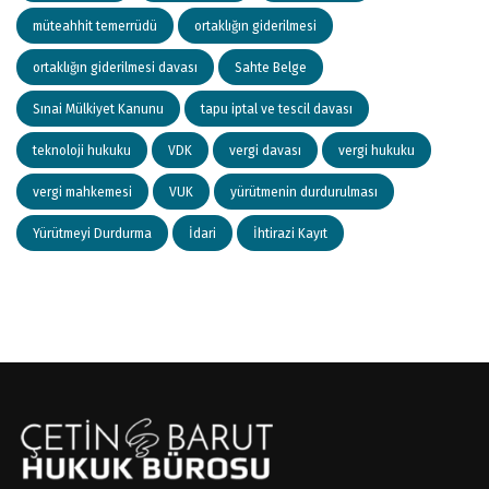
müteahhit temerrüdü
ortaklığın giderilmesi
ortaklığın giderilmesi davası
Sahte Belge
Sınai Mülkiyet Kanunu
tapu iptal ve tescil davası
teknoloji hukuku
VDK
vergi davası
vergi hukuku
vergi mahkemesi
VUK
yürütmenin durdurulması
Yürütmeyi Durdurma
İdari
İhtirazi Kayıt