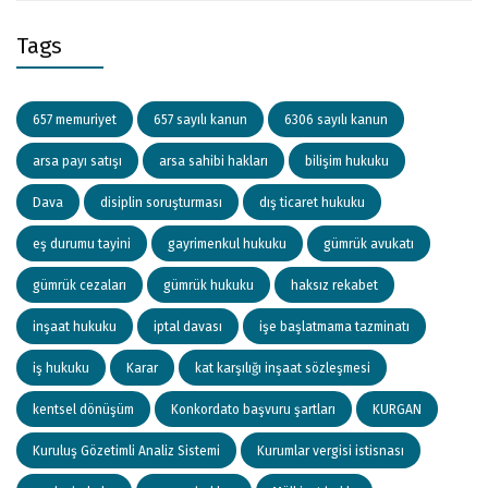
Tags
657 memuriyet
657 sayılı kanun
6306 sayılı kanun
arsa payı satışı
arsa sahibi hakları
bilişim hukuku
Dava
disiplin soruşturması
dış ticaret hukuku
eş durumu tayini
gayrimenkul hukuku
gümrük avukatı
gümrük cezaları
gümrük hukuku
haksız rekabet
inşaat hukuku
iptal davası
işe başlatmama tazminatı
iş hukuku
Karar
kat karşılığı inşaat sözleşmesi
kentsel dönüşüm
Konkordato başvuru şartları
KURGAN
Kuruluş Gözetimli Analiz Sistemi
Kurumlar vergisi istisnası