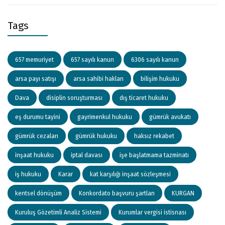
Tags
657 memuriyet
657 sayılı kanun
6306 sayılı kanun
arsa payı satışı
arsa sahibi hakları
bilişim hukuku
Dava
disiplin soruşturması
dış ticaret hukuku
eş durumu tayini
gayrimenkul hukuku
gümrük avukatı
gümrük cezaları
gümrük hukuku
haksız rekabet
inşaat hukuku
iptal davası
işe başlatmama tazminatı
iş hukuku
Karar
kat karşılığı inşaat sözleşmesi
kentsel dönüşüm
Konkordato başvuru şartları
KURGAN
Kuruluş Gözetimli Analiz Sistemi
Kurumlar vergisi istisnası