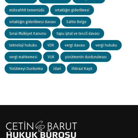
müteahhit temerrüdü
ortaklığın giderilmesi
ortaklığın giderilmesi davası
Sahte Belge
Sınai Mülkiyet Kanunu
tapu iptal ve tescil davası
teknoloji hukuku
VDK
vergi davası
vergi hukuku
vergi mahkemesi
VUK
yürütmenin durdurulması
Yürütmeyi Durdurma
İdari
İhtirazi Kayıt