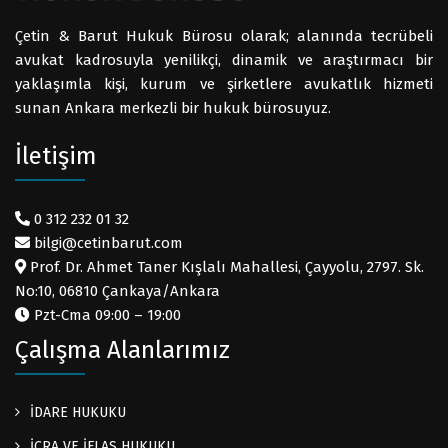
Çetin & Barut Hukuk Bürosu olarak; alanında tecrübeli
avukat kadrosuyla yenilikçi, dinamik ve araştırmacı bir
yaklaşımla kişi, kurum ve şirketlere avukatlık hizmeti
sunan Ankara merkezli bir hukuk bürosuyuz.
İletişim
0 312 232 01 32
bilgi@cetinbarut.com
Prof. Dr. Ahmet Taner Kışlalı Mahallesi, Çayyolu, 2797. Sk.
No:10, 06810 Çankaya/Ankara
Pzt-Cma 09:00 – 19:00
Çalışma Alanlarımız
İDARE HUKUKU
İCRA VE İFLAS HUKUKU