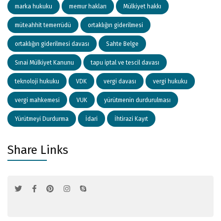
marka hukuku
memur hakları
Mülkiyet hakkı
müteahhit temerrüdü
ortaklığın giderilmesi
ortaklığın giderilmesi davası
Sahte Belge
Sınai Mülkiyet Kanunu
tapu iptal ve tescil davası
teknoloji hukuku
VDK
vergi davası
vergi hukuku
vergi mahkemesi
VUK
yürütmenin durdurulması
Yürütmeyi Durdurma
İdari
İhtirazi Kayıt
Share Links