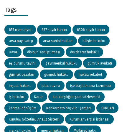
Tags
657 memuriyet
657 sayılı kanun
6306 sayılı kanun
arsa payı satışı
arsa sahibi hakları
bilişim hukuku
Dava
disiplin soruşturması
dış ticaret hukuku
eş durumu tayini
gayrimenkul hukuku
gümrük avukatı
gümrük cezaları
gümrük hukuku
haksız rekabet
inşaat hukuku
iptal davası
işe başlatmama tazminatı
iş hukuku
Karar
kat karşılığı inşaat sözleşmesi
kentsel dönüşüm
Konkordato başvuru şartları
KURGAN
Kuruluş Gözetimli Analiz Sistemi
Kurumlar vergisi istisnası
marka hukuku
memur hakları
Mülkiyet hakkı