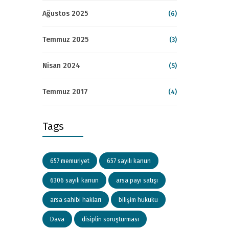
Ağustos 2025
(6)
Temmuz 2025
(3)
Nisan 2024
(5)
Temmuz 2017
(4)
Tags
657 memuriyet
657 sayılı kanun
6306 sayılı kanun
arsa payı satışı
arsa sahibi hakları
bilişim hukuku
Dava
disiplin soruşturması