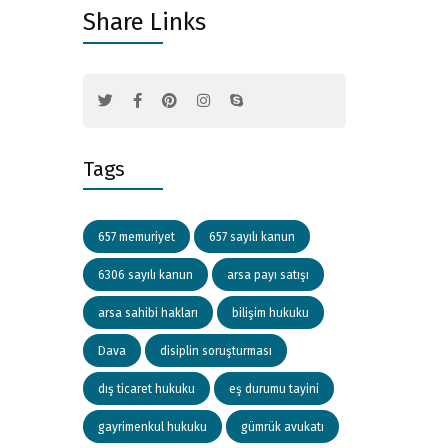
Share Links
Tags
657 memuriyet
657 sayılı kanun
6306 sayılı kanun
arsa payı satışı
arsa sahibi hakları
bilişim hukuku
Dava
disiplin soruşturması
dış ticaret hukuku
eş durumu tayini
gayrimenkul hukuku
gümrük avukatı