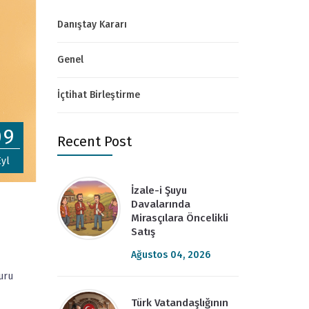
Danıştay Kararı
Genel
İçtihat Birleştirme
09
Recent Post
Eyl
İzale-i Şuyu
Davalarında
Mirasçılara Öncelikli
Satış
Ağustos 04, 2026
uru
Türk Vatandaşlığının