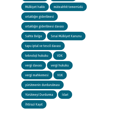
Mülkiyet hakkı
müteahhit temerrüdü
ortaklığın giderilmesi
ortaklığın giderilmesi davası
Sahte Belge
Sınai Mülkiyet Kanunu
tapu iptal ve tescil davası
teknoloji hukuku
VDK
vergi davası
vergi hukuku
vergi mahkemesi
VUK
yürütmenin durdurulması
Yürütmeyi Durdurma
İdari
İhtirazi Kayıt