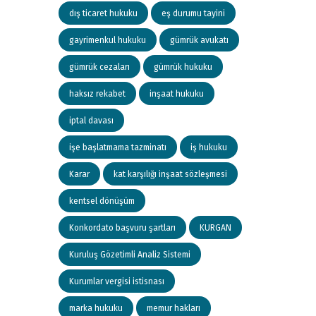
dış ticaret hukuku
eş durumu tayini
gayrimenkul hukuku
gümrük avukatı
gümrük cezaları
gümrük hukuku
haksız rekabet
inşaat hukuku
iptal davası
işe başlatmama tazminatı
iş hukuku
Karar
kat karşılığı inşaat sözleşmesi
kentsel dönüşüm
Konkordato başvuru şartları
KURGAN
Kuruluş Gözetimli Analiz Sistemi
Kurumlar vergisi istisnası
marka hukuku
memur hakları