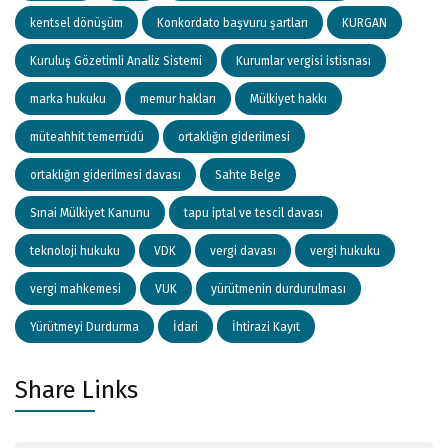
kentsel dönüşüm
Konkordato başvuru şartları
KURGAN
Kuruluş Gözetimli Analiz Sistemi
Kurumlar vergisi istisnası
marka hukuku
memur hakları
Mülkiyet hakkı
müteahhit temerrüdü
ortaklığın giderilmesi
ortaklığın giderilmesi davası
Sahte Belge
Sınai Mülkiyet Kanunu
tapu iptal ve tescil davası
teknoloji hukuku
VDK
vergi davası
vergi hukuku
vergi mahkemesi
VUK
yürütmenin durdurulması
Yürütmeyi Durdurma
İdari
İhtirazi Kayıt
Share Links