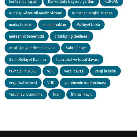
kentsel dönüşüm
Konkordato başvuru şartları
KURGAN
Kuruluş Gözetimli Analiz Sistemi
Kurumlar vergisi istisnası
marka hukuku
memur hakları
Mülkiyet hakkı
müteahhit temerrüdü
ortaklığın giderilmesi
ortaklığın giderilmesi davası
Sahte Belge
Sınai Mülkiyet Kanunu
tapu iptal ve tescil davası
teknoloji hukuku
VDK
vergi davası
vergi hukuku
vergi mahkemesi
VUK
yürütmenin durdurulması
Yürütmeyi Durdurma
İdari
İhtirazi Kayıt