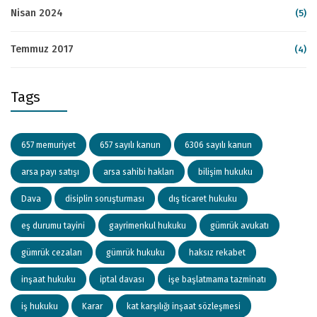
Nisan 2024
(5)
Temmuz 2017
(4)
Tags
657 memuriyet
657 sayılı kanun
6306 sayılı kanun
arsa payı satışı
arsa sahibi hakları
bilişim hukuku
Dava
disiplin soruşturması
dış ticaret hukuku
eş durumu tayini
gayrimenkul hukuku
gümrük avukatı
gümrük cezaları
gümrük hukuku
haksız rekabet
inşaat hukuku
iptal davası
işe başlatmama tazminatı
iş hukuku
Karar
kat karşılığı inşaat sözleşmesi