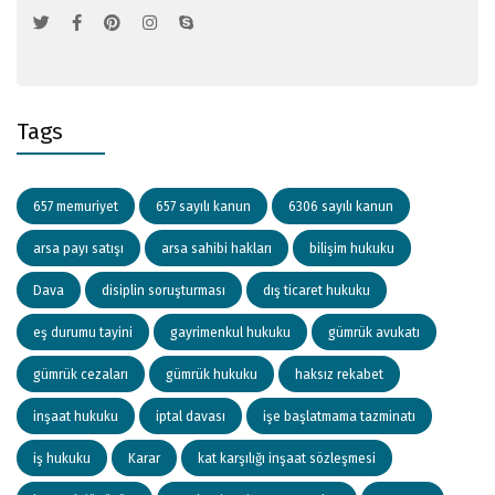
Tags
657 memuriyet
657 sayılı kanun
6306 sayılı kanun
arsa payı satışı
arsa sahibi hakları
bilişim hukuku
Dava
disiplin soruşturması
dış ticaret hukuku
eş durumu tayini
gayrimenkul hukuku
gümrük avukatı
gümrük cezaları
gümrük hukuku
haksız rekabet
inşaat hukuku
iptal davası
işe başlatmama tazminatı
iş hukuku
Karar
kat karşılığı inşaat sözleşmesi