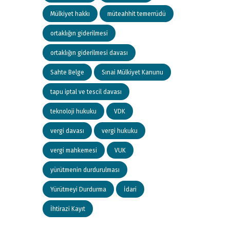
Mülkiyet hakkı
müteahhit temerrüdü
ortaklığın giderilmesi
ortaklığın giderilmesi davası
Sahte Belge
Sınai Mülkiyet Kanunu
tapu iptal ve tescil davası
teknoloji hukuku
VDK
vergi davası
vergi hukuku
vergi mahkemesi
VUK
yürütmenin durdurulması
Yürütmeyi Durdurma
İdari
İhtirazi Kayıt