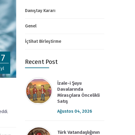
Danıştay Kararı
Genel
İçtihat Birleştirme
17
Recent Post
Eyl
İzale-i Şuyu
Davalarında
Mirasçılara Öncelikli
Satış
Ağustos 04, 2026
eddi
,
Türk Vatandaşlığının