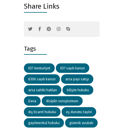
Share Links
Tags
657 memuriyet
657 sayılı kanun
6306 sayılı kanun
arsa payı satışı
arsa sahibi hakları
bilişim hukuku
Dava
disiplin soruşturması
dış ticaret hukuku
eş durumu tayini
gayrimenkul hukuku
gümrük avukatı