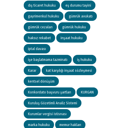
dış ticaret hukuku
eş durumu tayini
gayrimenkul hukuku
gümrük avukatı
gümrük cezaları
gümrük hukuku
haksız rekabet
inşaat hukuku
iptal davası
işe başlatmama tazminatı
iş hukuku
Karar
kat karşılığı inşaat sözleşmesi
kentsel dönüşüm
Konkordato başvuru şartları
KURGAN
Kuruluş Gözetimli Analiz Sistemi
Kurumlar vergisi istisnası
marka hukuku
memur hakları