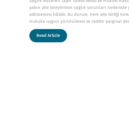
Sağlık Mazereti Tayin Talebi Reddi ve Hukuki Hakla
yakın aile bireylerinin sağlık sorunları nedeniyle
edilmemesi hâlidir. Bu durum, hem aile birliği he
hukuka uygun yürütülmesi ve reddin yargısal de
Read Article