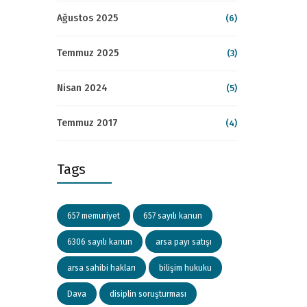
Ağustos 2025
(6)
Temmuz 2025
(3)
Nisan 2024
(5)
Temmuz 2017
(4)
Tags
657 memuriyet
657 sayılı kanun
6306 sayılı kanun
arsa payı satışı
arsa sahibi hakları
bilişim hukuku
Dava
disiplin soruşturması