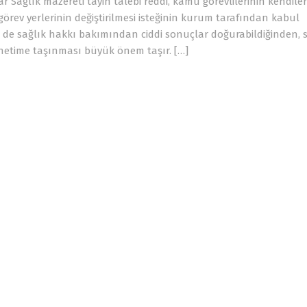
r Sağlık mazereti tayin talebi reddi, kamu görevlilerinin kendiler
 görev yerlerinin değiştirilmesi isteğinin kurum tarafından kabul
m de sağlık hakkı bakımından ciddi sonuçlar doğurabildiğinden, 
netime taşınması büyük önem taşır. […]