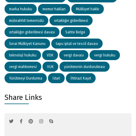
marka hukuku
memur hakları
Mülkiyet hakkı
müteahhit temerrüdü
ortaklığın giderilmesi
ortaklığın giderilmesi davası
Sahte Belge
Sınai Mülkiyet Kanunu
tapu iptal ve tescil davası
teknoloji hukuku
VDK
vergi davası
vergi hukuku
vergi mahkemesi
VUK
yürütmenin durdurulması
Yürütmeyi Durdurma
İdari
İhtirazi Kayıt
Share Links