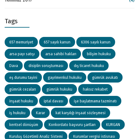
Temmuz 2017
(4)
Tags
657 memuriyet
657 sayılı kanun
6306 sayılı kanun
arsa payı satışı
arsa sahibi hakları
bilişim hukuku
Dava
disiplin soruşturması
dış ticaret hukuku
eş durumu tayini
gayrimenkul hukuku
gümrük avukatı
gümrük cezaları
gümrük hukuku
haksız rekabet
inşaat hukuku
iptal davası
işe başlatmama tazminatı
iş hukuku
Karar
kat karşılığı inşaat sözleşmesi
kentsel dönüşüm
Konkordato başvuru şartları
KURGAN
Kuruluş Gözetimli Analiz Sistemi
Kurumlar vergisi istisnası