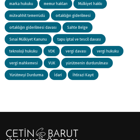
marka hukuku
memur hakları
Mülkiyet hakkı
müteahhit temerrüdü
ortaklığın giderilmesi
ortaklığın giderilmesi davası
Sahte Belge
Sınai Mülkiyet Kanunu
tapu iptal ve tescil davası
teknoloji hukuku
VDK
vergi davası
vergi hukuku
vergi mahkemesi
VUK
yürütmenin durdurulması
Yürütmeyi Durdurma
İdari
İhtirazi Kayıt