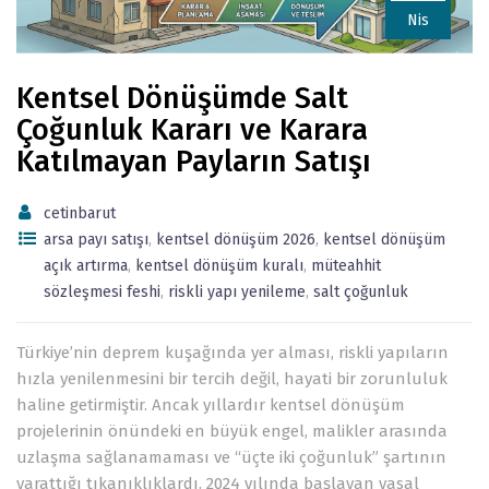
Nis
Kentsel Dönüşümde Salt
Çoğunluk Kararı ve Karara
Katılmayan Payların Satışı
cetinbarut
arsa payı satışı
,
kentsel dönüşüm 2026
,
kentsel dönüşüm
açık artırma
,
kentsel dönüşüm kuralı
,
müteahhit
sözleşmesi feshi
,
riskli yapı yenileme
,
salt çoğunluk
Türkiye’nin deprem kuşağında yer alması, riskli yapıların
hızla yenilenmesini bir tercih değil, hayati bir zorunluluk
haline getirmiştir. Ancak yıllardır kentsel dönüşüm
projelerinin önündeki en büyük engel, malikler arasında
uzlaşma sağlanamaması ve “üçte iki çoğunluk” şartının
yarattığı tıkanıklıklardı. 2024 yılında başlayan yasal