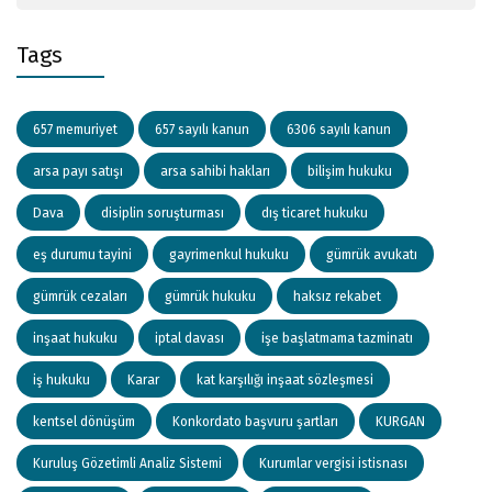
Tags
657 memuriyet
657 sayılı kanun
6306 sayılı kanun
arsa payı satışı
arsa sahibi hakları
bilişim hukuku
Dava
disiplin soruşturması
dış ticaret hukuku
eş durumu tayini
gayrimenkul hukuku
gümrük avukatı
gümrük cezaları
gümrük hukuku
haksız rekabet
inşaat hukuku
iptal davası
işe başlatmama tazminatı
iş hukuku
Karar
kat karşılığı inşaat sözleşmesi
kentsel dönüşüm
Konkordato başvuru şartları
KURGAN
Kuruluş Gözetimli Analiz Sistemi
Kurumlar vergisi istisnası