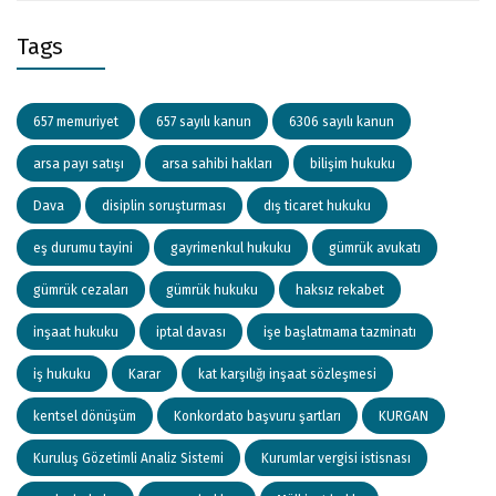
Tags
657 memuriyet
657 sayılı kanun
6306 sayılı kanun
arsa payı satışı
arsa sahibi hakları
bilişim hukuku
Dava
disiplin soruşturması
dış ticaret hukuku
eş durumu tayini
gayrimenkul hukuku
gümrük avukatı
gümrük cezaları
gümrük hukuku
haksız rekabet
inşaat hukuku
iptal davası
işe başlatmama tazminatı
iş hukuku
Karar
kat karşılığı inşaat sözleşmesi
kentsel dönüşüm
Konkordato başvuru şartları
KURGAN
Kuruluş Gözetimli Analiz Sistemi
Kurumlar vergisi istisnası