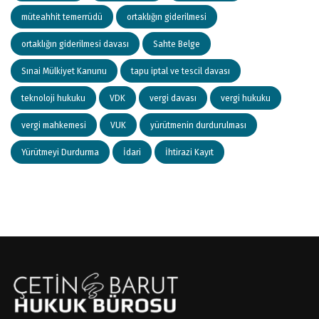
müteahhit temerrüdü
ortaklığın giderilmesi
ortaklığın giderilmesi davası
Sahte Belge
Sınai Mülkiyet Kanunu
tapu iptal ve tescil davası
teknoloji hukuku
VDK
vergi davası
vergi hukuku
vergi mahkemesi
VUK
yürütmenin durdurulması
Yürütmeyi Durdurma
İdari
İhtirazi Kayıt