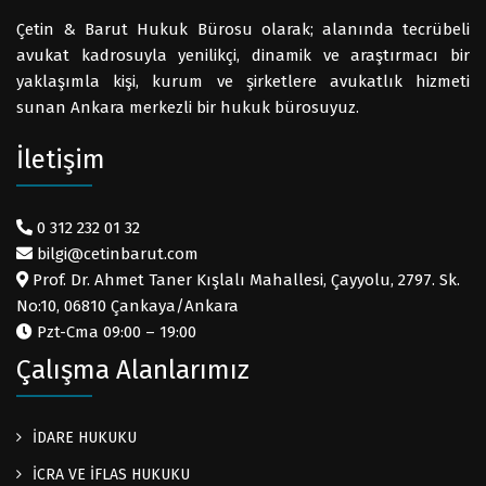
Çetin & Barut Hukuk Bürosu olarak; alanında tecrübeli
avukat kadrosuyla yenilikçi, dinamik ve araştırmacı bir
yaklaşımla kişi, kurum ve şirketlere avukatlık hizmeti
sunan Ankara merkezli bir hukuk bürosuyuz.
İletişim
0 312 232 01 32
bilgi@cetinbarut.com
Prof. Dr. Ahmet Taner Kışlalı Mahallesi, Çayyolu, 2797. Sk.
No:10, 06810 Çankaya/Ankara
Pzt-Cma 09:00 – 19:00
Çalışma Alanlarımız
İDARE HUKUKU
İCRA VE İFLAS HUKUKU