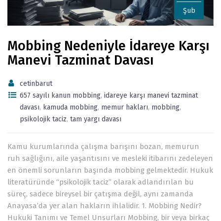
Şub
Mobbing Nedeniyle İdareye Karşı
Manevi Tazminat Davası
cetinbarut
657 sayılı kanun mobbing
,
idareye karşı manevi tazminat
davası
,
kamuda mobbing
,
memur hakları
,
mobbing
,
psikolojik taciz
,
tam yargı davası
Kamu kurumlarında çalışma barışını bozan, memurun
ruh sağlığını, aile yaşantısını ve mesleki itibarını zedeleyen
en önemli sorunların başında mobbing gelmektedir. Hukuk
literatüründe “psikolojik taciz” olarak adlandırılan bu
süreç, sadece bireysel bir çatışma değil, aynı zamanda
Anayasa’da yer alan hakların ihlalidir. 1. Mobbing Nedir?
Hukuki Tanımı ve Temel Unsurları Mobbing, bir veya birkaç