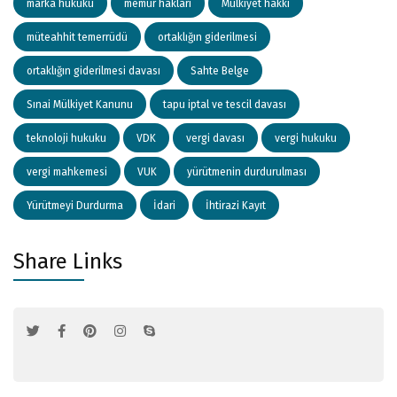
marka hukuku
memur hakları
Mülkiyet hakkı
müteahhit temerrüdü
ortaklığın giderilmesi
ortaklığın giderilmesi davası
Sahte Belge
Sınai Mülkiyet Kanunu
tapu iptal ve tescil davası
teknoloji hukuku
VDK
vergi davası
vergi hukuku
vergi mahkemesi
VUK
yürütmenin durdurulması
Yürütmeyi Durdurma
İdari
İhtirazi Kayıt
Share Links