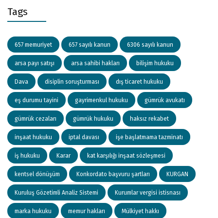
Tags
657 memuriyet
657 sayılı kanun
6306 sayılı kanun
arsa payı satışı
arsa sahibi hakları
bilişim hukuku
Dava
disiplin soruşturması
dış ticaret hukuku
eş durumu tayini
gayrimenkul hukuku
gümrük avukatı
gümrük cezaları
gümrük hukuku
haksız rekabet
inşaat hukuku
iptal davası
işe başlatmama tazminatı
iş hukuku
Karar
kat karşılığı inşaat sözleşmesi
kentsel dönüşüm
Konkordato başvuru şartları
KURGAN
Kuruluş Gözetimli Analiz Sistemi
Kurumlar vergisi istisnası
marka hukuku
memur hakları
Mülkiyet hakkı