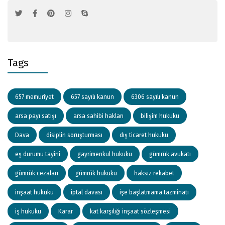
Tags
657 memuriyet
657 sayılı kanun
6306 sayılı kanun
arsa payı satışı
arsa sahibi hakları
bilişim hukuku
Dava
disiplin soruşturması
dış ticaret hukuku
eş durumu tayini
gayrimenkul hukuku
gümrük avukatı
gümrük cezaları
gümrük hukuku
haksız rekabet
inşaat hukuku
iptal davası
işe başlatmama tazminatı
iş hukuku
Karar
kat karşılığı inşaat sözleşmesi