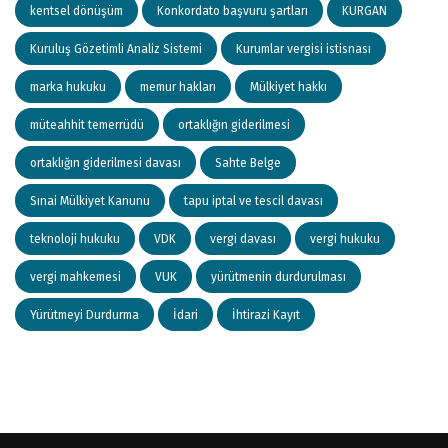
kentsel dönüşüm
Konkordato başvuru şartları
KURGAN
Kuruluş Gözetimli Analiz Sistemi
Kurumlar vergisi istisnası
marka hukuku
memur hakları
Mülkiyet hakkı
müteahhit temerrüdü
ortaklığın giderilmesi
ortaklığın giderilmesi davası
Sahte Belge
Sınai Mülkiyet Kanunu
tapu iptal ve tescil davası
teknoloji hukuku
VDK
vergi davası
vergi hukuku
vergi mahkemesi
VUK
yürütmenin durdurulması
Yürütmeyi Durdurma
İdari
İhtirazi Kayıt