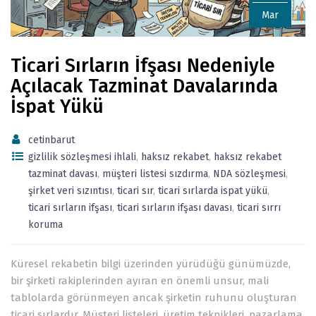
Mar
Ticari Sırların İfşası Nedeniyle
Açılacak Tazminat Davalarında
İspat Yükü
cetinbarut
gizlilik sözleşmesi ihlali
,
haksız rekabet
,
haksız rekabet
tazminat davası
,
müşteri listesi sızdırma
,
NDA sözleşmesi
,
şirket veri sızıntısı
,
ticari sır
,
ticari sırlarda ispat yükü
,
ticari sırların ifşası
,
ticari sırların ifşası davası
,
ticari sırrı
koruma
Küresel rekabetin bilgi üzerinden yürüdüğü günümüzde,
bir şirketi rakiplerinden ayıran en önemli unsur, mali
tablolarda görünmeyen ancak şirketin ruhunu oluşturan
ticari sırlardır. Müşteri listeleri, üretim teknikleri, pazarlama