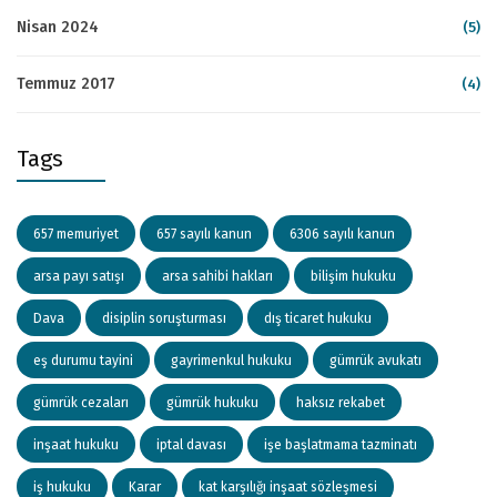
Nisan 2024
(5)
Temmuz 2017
(4)
Tags
657 memuriyet
657 sayılı kanun
6306 sayılı kanun
arsa payı satışı
arsa sahibi hakları
bilişim hukuku
Dava
disiplin soruşturması
dış ticaret hukuku
eş durumu tayini
gayrimenkul hukuku
gümrük avukatı
gümrük cezaları
gümrük hukuku
haksız rekabet
inşaat hukuku
iptal davası
işe başlatmama tazminatı
iş hukuku
Karar
kat karşılığı inşaat sözleşmesi