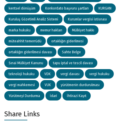
kentsel dönüşüm
Konkordato başvuru şartları
KURGAN
Kuruluş Gözetimli Analiz Sistemi
Kurumlar vergisi istisnası
marka hukuku
memur hakları
Mülkiyet hakkı
müteahhit temerrüdü
ortaklığın giderilmesi
ortaklığın giderilmesi davası
Sahte Belge
Sınai Mülkiyet Kanunu
tapu iptal ve tescil davası
teknoloji hukuku
VDK
vergi davası
vergi hukuku
vergi mahkemesi
VUK
yürütmenin durdurulması
Yürütmeyi Durdurma
İdari
İhtirazi Kayıt
Share Links