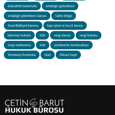
müteahhit temerrüdü
ortaklığın giderilmesi
ortaklığın giderilmesi davası
Sahte Belge
Sınai Mülkiyet Kanunu
tapu iptal ve tescil davası
teknoloji hukuku
VDK
vergi davası
vergi hukuku
vergi mahkemesi
VUK
yürütmenin durdurulması
Yürütmeyi Durdurma
İdari
İhtirazi Kayıt