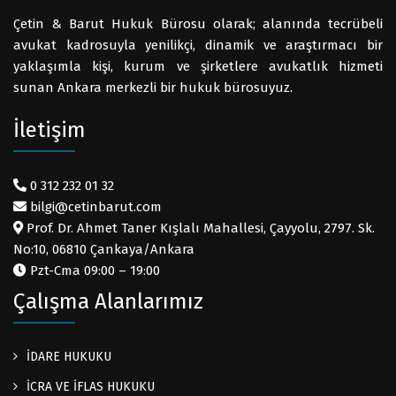
Çetin & Barut Hukuk Bürosu olarak; alanında tecrübeli
avukat kadrosuyla yenilikçi, dinamik ve araştırmacı bir
yaklaşımla kişi, kurum ve şirketlere avukatlık hizmeti
sunan Ankara merkezli bir hukuk bürosuyuz.
İletişim
0 312 232 01 32
bilgi@cetinbarut.com
Prof. Dr. Ahmet Taner Kışlalı Mahallesi, Çayyolu, 2797. Sk.
No:10, 06810 Çankaya/Ankara
Pzt-Cma 09:00 – 19:00
Çalışma Alanlarımız
İDARE HUKUKU
İCRA VE İFLAS HUKUKU