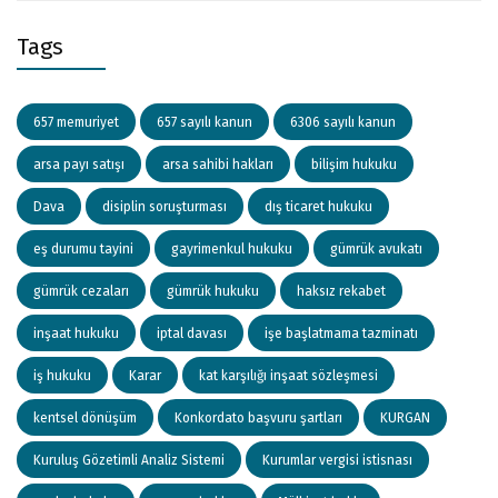
Tags
657 memuriyet
657 sayılı kanun
6306 sayılı kanun
arsa payı satışı
arsa sahibi hakları
bilişim hukuku
Dava
disiplin soruşturması
dış ticaret hukuku
eş durumu tayini
gayrimenkul hukuku
gümrük avukatı
gümrük cezaları
gümrük hukuku
haksız rekabet
inşaat hukuku
iptal davası
işe başlatmama tazminatı
iş hukuku
Karar
kat karşılığı inşaat sözleşmesi
kentsel dönüşüm
Konkordato başvuru şartları
KURGAN
Kuruluş Gözetimli Analiz Sistemi
Kurumlar vergisi istisnası