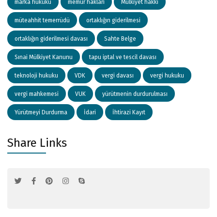
marka hukuku
memur hakları
Mülkiyet hakkı
müteahhit temerrüdü
ortaklığın giderilmesi
ortaklığın giderilmesi davası
Sahte Belge
Sınai Mülkiyet Kanunu
tapu iptal ve tescil davası
teknoloji hukuku
VDK
vergi davası
vergi hukuku
vergi mahkemesi
VUK
yürütmenin durdurulması
Yürütmeyi Durdurma
İdari
İhtirazi Kayıt
Share Links