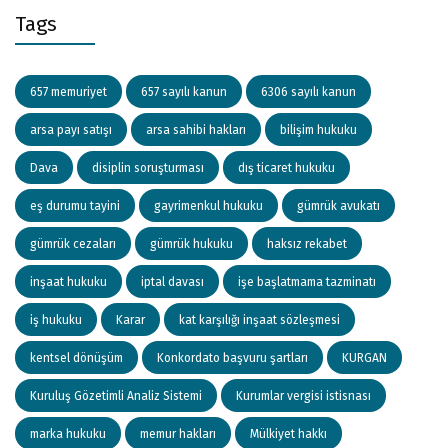
Tags
657 memuriyet
657 sayılı kanun
6306 sayılı kanun
arsa payı satışı
arsa sahibi hakları
bilişim hukuku
Dava
disiplin soruşturması
dış ticaret hukuku
eş durumu tayini
gayrimenkul hukuku
gümrük avukatı
gümrük cezaları
gümrük hukuku
haksız rekabet
inşaat hukuku
iptal davası
işe başlatmama tazminatı
iş hukuku
Karar
kat karşılığı inşaat sözleşmesi
kentsel dönüşüm
Konkordato başvuru şartları
KURGAN
Kuruluş Gözetimli Analiz Sistemi
Kurumlar vergisi istisnası
marka hukuku
memur hakları
Mülkiyet hakkı