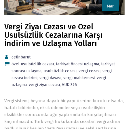
Mar
Vergi Ziyaı Cezası ve Özel
Usulsüzlük Cezalarına Karşı
İndirim ve Uzlaşma Yolları
cetinbarut
özel usulsüzlük cezası
,
tarhiyat öncesi uzlaşma
,
tarhiyat
sonrası uzlaşma
,
usulsüzlük cezası
,
vergi cezası
,
vergi
cezası indirimi
,
vergi davası
,
vergi mahkemesi
,
vergi
uzlaşma
,
vergi ziyaı cezası
,
VUK 376
Vergi sistemi, beyana dayalı bir yapı üzerine kurulu olsa da,
hatalı bildirimler, eksik ödemeler veya usule ilişkin
eksiklikler sonucunda ağır yaptırımlarla karşılaşılması
kaçınılmazdır. Türk vergi hukukunda cezalar; vergi aslına
bağlı olarak kesilen Vergi Ziyaı Cezası ve şekil şartlarına