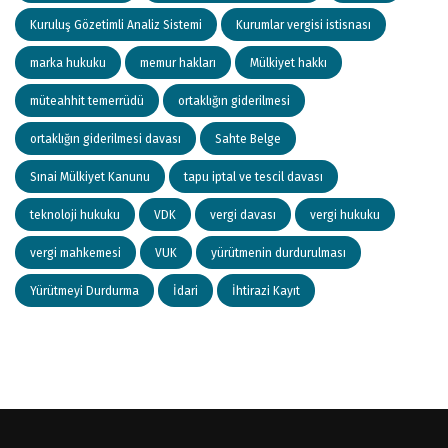
Kuruluş Gözetimli Analiz Sistemi
Kurumlar vergisi istisnası
marka hukuku
memur hakları
Mülkiyet hakkı
müteahhit temerrüdü
ortaklığın giderilmesi
ortaklığın giderilmesi davası
Sahte Belge
Sınai Mülkiyet Kanunu
tapu iptal ve tescil davası
teknoloji hukuku
VDK
vergi davası
vergi hukuku
vergi mahkemesi
VUK
yürütmenin durdurulması
Yürütmeyi Durdurma
İdari
İhtirazi Kayıt