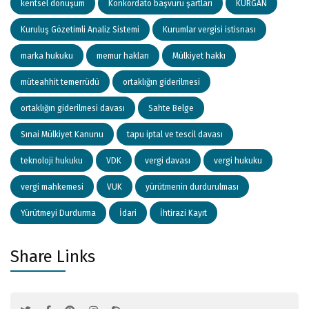
kentsel dönüşüm
Konkordato başvuru şartları
KURGAN
Kuruluş Gözetimli Analiz Sistemi
Kurumlar vergisi istisnası
marka hukuku
memur hakları
Mülkiyet hakkı
müteahhit temerrüdü
ortaklığın giderilmesi
ortaklığın giderilmesi davası
Sahte Belge
Sınai Mülkiyet Kanunu
tapu iptal ve tescil davası
teknoloji hukuku
VDK
vergi davası
vergi hukuku
vergi mahkemesi
VUK
yürütmenin durdurulması
Yürütmeyi Durdurma
İdari
İhtirazi Kayıt
Share Links