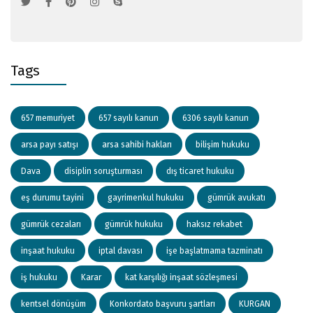
Tags
657 memuriyet
657 sayılı kanun
6306 sayılı kanun
arsa payı satışı
arsa sahibi hakları
bilişim hukuku
Dava
disiplin soruşturması
dış ticaret hukuku
eş durumu tayini
gayrimenkul hukuku
gümrük avukatı
gümrük cezaları
gümrük hukuku
haksız rekabet
inşaat hukuku
iptal davası
işe başlatmama tazminatı
iş hukuku
Karar
kat karşılığı inşaat sözleşmesi
kentsel dönüşüm
Konkordato başvuru şartları
KURGAN