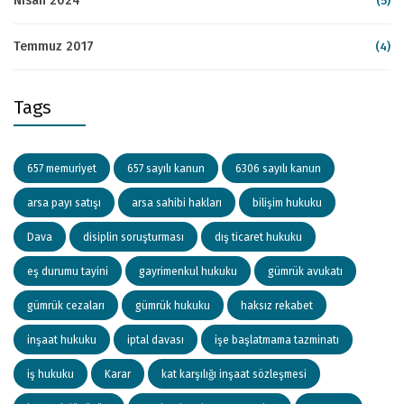
Nisan 2024
(5)
Temmuz 2017
(4)
Tags
657 memuriyet
657 sayılı kanun
6306 sayılı kanun
arsa payı satışı
arsa sahibi hakları
bilişim hukuku
Dava
disiplin soruşturması
dış ticaret hukuku
eş durumu tayini
gayrimenkul hukuku
gümrük avukatı
gümrük cezaları
gümrük hukuku
haksız rekabet
inşaat hukuku
iptal davası
işe başlatmama tazminatı
iş hukuku
Karar
kat karşılığı inşaat sözleşmesi