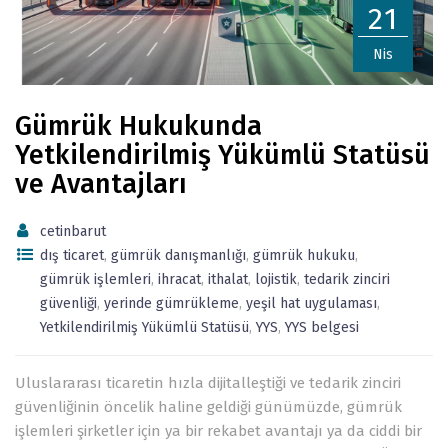
21
Nis
Gümrük Hukukunda
Yetkilendirilmiş Yükümlü Statüsü
ve Avantajları
cetinbarut
dış ticaret
,
gümrük danışmanlığı
,
gümrük hukuku
,
gümrük işlemleri
,
ihracat
,
ithalat
,
lojistik
,
tedarik zinciri
güvenliği
,
yerinde gümrükleme
,
yeşil hat uygulaması
,
Yetkilendirilmiş Yükümlü Statüsü
,
YYS
,
YYS belgesi
Uluslararası ticaretin hızla dijitalleştiği ve tedarik zinciri
güvenliğinin öncelik haline geldiği günümüzde, gümrük
işlemleri şirketler için ya bir rekabet avantajı ya da ciddi bir