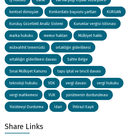
kentsel dönüşüm
Konkordato başvuru şartları
KURGAN
Kuruluş Gözetimli Analiz Sistemi
Kurumlar vergisi istisnası
marka hukuku
memur hakları
Mülkiyet hakkı
müteahhit temerrüdü
ortaklığın giderilmesi
ortaklığın giderilmesi davası
Sahte Belge
Sınai Mülkiyet Kanunu
tapu iptal ve tescil davası
teknoloji hukuku
VDK
vergi davası
vergi hukuku
vergi mahkemesi
VUK
yürütmenin durdurulması
Yürütmeyi Durdurma
İdari
İhtirazi Kayıt
Share Links