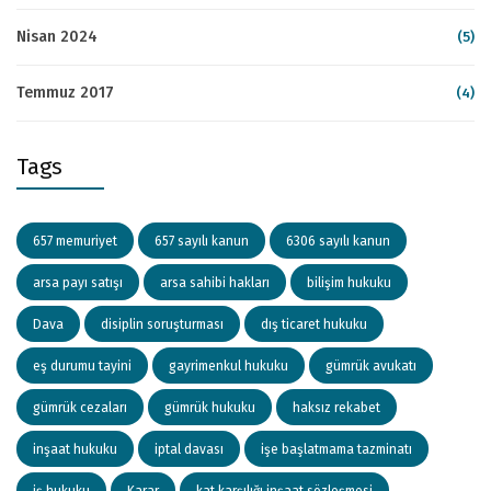
Nisan 2024
(5)
Temmuz 2017
(4)
Tags
657 memuriyet
657 sayılı kanun
6306 sayılı kanun
arsa payı satışı
arsa sahibi hakları
bilişim hukuku
Dava
disiplin soruşturması
dış ticaret hukuku
eş durumu tayini
gayrimenkul hukuku
gümrük avukatı
gümrük cezaları
gümrük hukuku
haksız rekabet
inşaat hukuku
iptal davası
işe başlatmama tazminatı
iş hukuku
Karar
kat karşılığı inşaat sözleşmesi