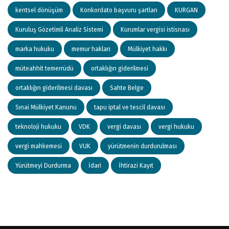
kentsel dönüşüm
Konkordato başvuru şartları
KURGAN
Kuruluş Gözetimli Analiz Sistemi
Kurumlar vergisi istisnası
marka hukuku
memur hakları
Mülkiyet hakkı
müteahhit temerrüdü
ortaklığın giderilmesi
ortaklığın giderilmesi davası
Sahte Belge
Sınai Mülkiyet Kanunu
tapu iptal ve tescil davası
teknoloji hukuku
VDK
vergi davası
vergi hukuku
vergi mahkemesi
VUK
yürütmenin durdurulması
Yürütmeyi Durdurma
İdari
İhtirazi Kayıt