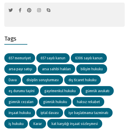
Tags
657 memuriyet
657 sayılı kanun
6306 sayılı kanun
arsa payı satışı
arsa sahibi hakları
bilişim hukuku
Dava
disiplin soruşturması
dış ticaret hukuku
eş durumu tayini
gayrimenkul hukuku
gümrük avukatı
gümrük cezaları
gümrük hukuku
haksız rekabet
inşaat hukuku
iptal davası
işe başlatmama tazminatı
iş hukuku
Karar
kat karşılığı inşaat sözleşmesi