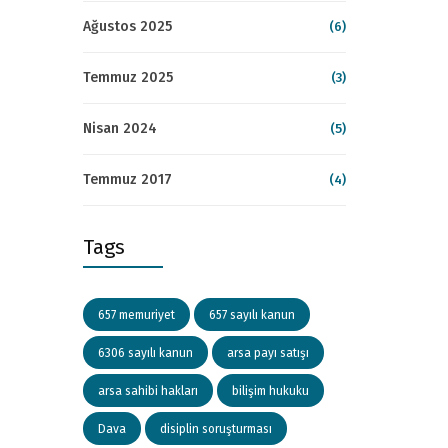
Ağustos 2025
(6)
Temmuz 2025
(3)
Nisan 2024
(5)
Temmuz 2017
(4)
Tags
657 memuriyet
657 sayılı kanun
6306 sayılı kanun
arsa payı satışı
arsa sahibi hakları
bilişim hukuku
Dava
disiplin soruşturması