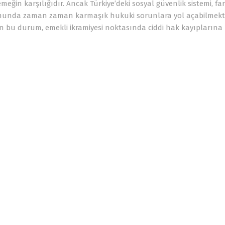
eğin karşılığıdır. Ancak Türkiye’deki sosyal güvenlik sistemi, far
rumunda zaman zaman karmaşık hukuki sorunlara yol açabilmekte
in bu durum, emekli ikramiyesi noktasında ciddi hak kayıpların