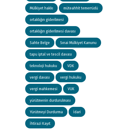
Mülkiyet hakkı
müteahhit temerrüdü
ortaklığın giderilmesi
ortaklığın giderilmesi davası
Sahte Belge
Sınai Mülkiyet Kanunu
tapu iptal ve tescil davası
teknoloji hukuku
VDK
vergi davası
vergi hukuku
vergi mahkemesi
VUK
yürütmenin durdurulması
Yürütmeyi Durdurma
İdari
İhtirazi Kayıt