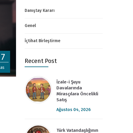
Danıştay Kararı
Genel
İçtihat Birleştirme
17
Recent Post
as
İzale-i Şuyu
Davalarında
Mirasçılara Öncelikli
Satış
Ağustos 04, 2026
Türk Vatandaşlığının