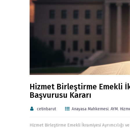
Hizmet Birleştirme Emekli İk
Başvurusu Kararı
cetinbarut
Anayasa Mahkemesi
,
AYM
,
Hizm
Hizmet Birleştirme Emekli İkramiyesi Ayrımcılığı 