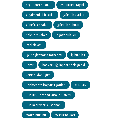
dış ticaret hukuku
eş durumu tayini
gayrimenkul hukuku
gümrük avukatı
gümrük cezaları
gümrük hukuku
haksız rekabet
inşaat hukuku
iptal davası
işe başlatmama tazminatı
iş hukuku
Karar
kat karşılığı inşaat sözleşmesi
kentsel dönüşüm
Konkordato başvuru şartları
KURGAN
Kuruluş Gözetimli Analiz Sistemi
Kurumlar vergisi istisnası
marka hukuku
memur hakları