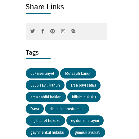
Share Links
Tags
657 memuriyet
657 sayılı kanun
6306 sayılı kanun
arsa payı satışı
arsa sahibi hakları
bilişim hukuku
Dava
disiplin soruşturması
dış ticaret hukuku
eş durumu tayini
gayrimenkul hukuku
gümrük avukatı