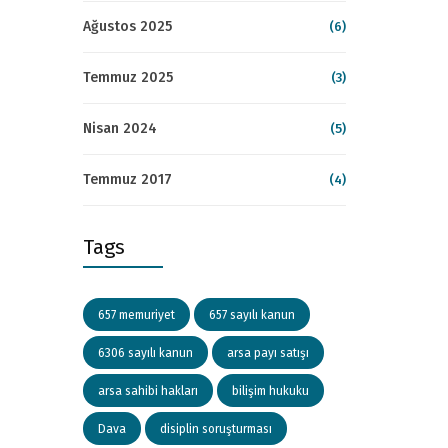
Ağustos 2025
(6)
Temmuz 2025
(3)
Nisan 2024
(5)
Temmuz 2017
(4)
Tags
657 memuriyet
657 sayılı kanun
6306 sayılı kanun
arsa payı satışı
arsa sahibi hakları
bilişim hukuku
Dava
disiplin soruşturması