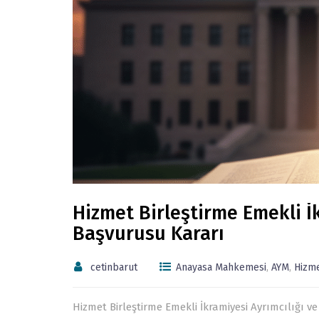
Hizmet Birleştirme Emekli İk
Başvurusu Kararı
cetinbarut
Anayasa Mahkemesi
,
AYM
,
Hizm
Hizmet Birleştirme Emekli İkramiyesi Ayrımcılığı 