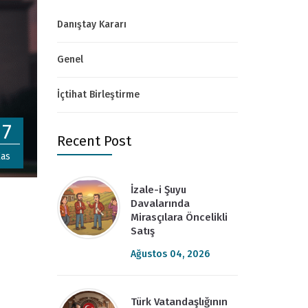
Danıştay Kararı
Genel
İçtihat Birleştirme
17
Recent Post
as
İzale-i Şuyu
Davalarında
Mirasçılara Öncelikli
Satış
Ağustos 04, 2026
Türk Vatandaşlığının