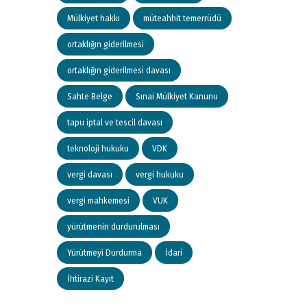
Mülkiyet hakkı
müteahhit temerrüdü
ortaklığın giderilmesi
ortaklığın giderilmesi davası
Sahte Belge
Sınai Mülkiyet Kanunu
tapu iptal ve tescil davası
teknoloji hukuku
VDK
vergi davası
vergi hukuku
vergi mahkemesi
VUK
yürütmenin durdurulması
Yürütmeyi Durdurma
İdari
İhtirazi Kayıt