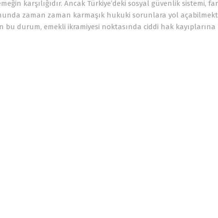
eğin karşılığıdır. Ancak Türkiye’deki sosyal güvenlik sistemi, far
rumunda zaman zaman karmaşık hukuki sorunlara yol açabilmekte
in bu durum, emekli ikramiyesi noktasında ciddi hak kayıpların