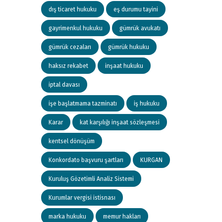
dış ticaret hukuku
eş durumu tayini
gayrimenkul hukuku
gümrük avukatı
gümrük cezaları
gümrük hukuku
haksız rekabet
inşaat hukuku
iptal davası
işe başlatmama tazminatı
iş hukuku
Karar
kat karşılığı inşaat sözleşmesi
kentsel dönüşüm
Konkordato başvuru şartları
KURGAN
Kuruluş Gözetimli Analiz Sistemi
Kurumlar vergisi istisnası
marka hukuku
memur hakları