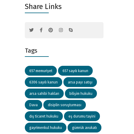
Share Links
Tags
657 memuriyet
657 sayılı kanun
6306 sayılı kanun
arsa payı satışı
arsa sahibi hakları
bilişim hukuku
Dava
disiplin soruşturması
dış ticaret hukuku
eş durumu tayini
gayrimenkul hukuku
gümrük avukatı