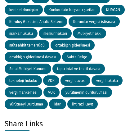
kentsel dönüşüm
Konkordato başvuru şartları
KURGAN
Kuruluş Gözetimli Analiz Sistemi
Kurumlar vergisi istisnası
marka hukuku
memur hakları
Mülkiyet hakkı
müteahhit temerrüdü
ortaklığın giderilmesi
ortaklığın giderilmesi davası
Sahte Belge
Sınai Mülkiyet Kanunu
tapu iptal ve tescil davası
teknoloji hukuku
VDK
vergi davası
vergi hukuku
vergi mahkemesi
VUK
yürütmenin durdurulması
Yürütmeyi Durdurma
İdari
İhtirazi Kayıt
Share Links