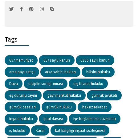
Tags
657 memuriyet
657 sayılı kanun
6306 sayılı kanun
arsa payı satışı
arsa sahibi hakları
bilişim hukuku
Dava
disiplin soruşturması
dış ticaret hukuku
eş durumu tayini
gayrimenkul hukuku
gümrük avukatı
gümrük cezaları
gümrük hukuku
haksız rekabet
inşaat hukuku
iptal davası
işe başlatmama tazminatı
iş hukuku
Karar
kat karşılığı inşaat sözleşmesi