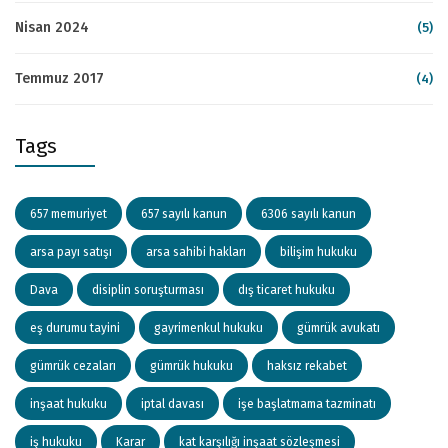
Nisan 2024
(5)
Temmuz 2017
(4)
Tags
657 memuriyet
657 sayılı kanun
6306 sayılı kanun
arsa payı satışı
arsa sahibi hakları
bilişim hukuku
Dava
disiplin soruşturması
dış ticaret hukuku
eş durumu tayini
gayrimenkul hukuku
gümrük avukatı
gümrük cezaları
gümrük hukuku
haksız rekabet
inşaat hukuku
iptal davası
işe başlatmama tazminatı
iş hukuku
Karar
kat karşılığı inşaat sözleşmesi