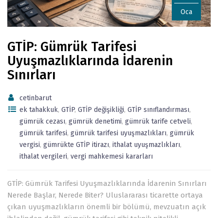
Oca
GTİP: Gümrük Tarifesi
Uyuşmazlıklarında İdarenin
Sınırları
cetinbarut
ek tahakkuk
,
GTİP
,
GTİP değişikliği
,
GTİP sınıflandırması
,
gümrük cezası
,
gümrük denetimi
,
gümrük tarife cetveli
,
gümrük tarifesi
,
gümrük tarifesi uyuşmazlıkları
,
gümrük
vergisi
,
gümrükte GTİP itirazı
,
ithalat uyuşmazlıkları
,
ithalat vergileri
,
vergi mahkemesi kararları
GTİP: Gümrük Tarifesi Uyuşmazlıklarında İdarenin Sınırları
Nerede Başlar, Nerede Biter? Uluslararası ticarette ortaya
çıkan uyuşmazlıkların önemli bir bölümü, mevzuatın açık