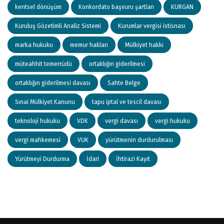
kentsel dönüşüm
Konkordato başvuru şartları
KURGAN
Kuruluş Gözetimli Analiz Sistemi
Kurumlar vergisi istisnası
marka hukuku
memur hakları
Mülkiyet hakkı
müteahhit temerrüdü
ortaklığın giderilmesi
ortaklığın giderilmesi davası
Sahte Belge
Sınai Mülkiyet Kanunu
tapu iptal ve tescil davası
teknoloji hukuku
VDK
vergi davası
vergi hukuku
vergi mahkemesi
VUK
yürütmenin durdurulması
Yürütmeyi Durdurma
İdari
İhtirazi Kayıt