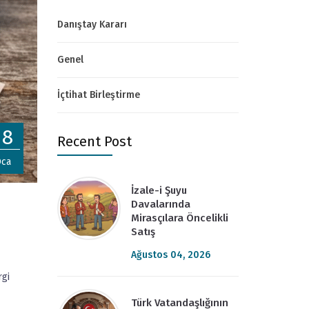
Danıştay Kararı
Genel
İçtihat Birleştirme
28
Recent Post
ca
İzale-i Şuyu
Davalarında
Mirasçılara Öncelikli
Satış
Ağustos 04, 2026
rgi
Türk Vatandaşlığının