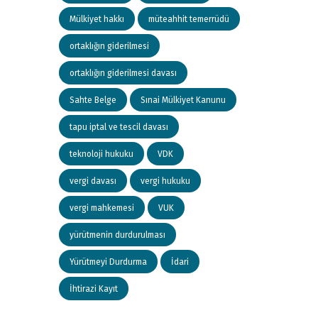
Mülkiyet hakkı
müteahhit temerrüdü
ortaklığın giderilmesi
ortaklığın giderilmesi davası
Sahte Belge
Sınai Mülkiyet Kanunu
tapu iptal ve tescil davası
teknoloji hukuku
VDK
vergi davası
vergi hukuku
vergi mahkemesi
VUK
yürütmenin durdurulması
Yürütmeyi Durdurma
İdari
İhtirazi Kayıt