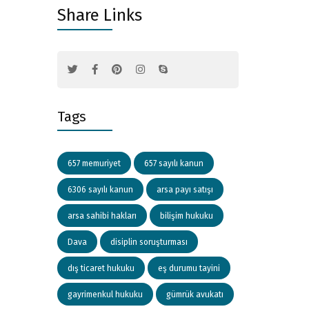
Share Links
Tags
657 memuriyet
657 sayılı kanun
6306 sayılı kanun
arsa payı satışı
arsa sahibi hakları
bilişim hukuku
Dava
disiplin soruşturması
dış ticaret hukuku
eş durumu tayini
gayrimenkul hukuku
gümrük avukatı