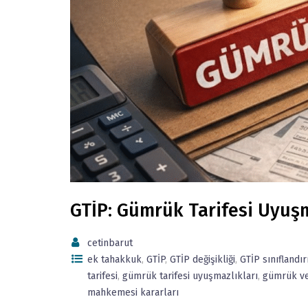
GTİP: Gümrük Tarifesi Uyuşm
cetinbarut
ek tahakkuk
,
GTİP
,
GTİP değişikliği
,
GTİP sınıflandı
tarifesi
,
gümrük tarifesi uyuşmazlıkları
,
gümrük ve
mahkemesi kararları