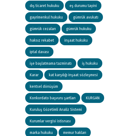
dış ticaret hukuku
eş durumu tayini
gayrimenkul hukuku
gümrük avukatı
gümrük cezaları
gümrük hukuku
haksız rekabet
inşaat hukuku
iptal davası
işe başlatmama tazminatı
iş hukuku
Karar
kat karşılığı inşaat sözleşmesi
kentsel dönüşüm
Konkordato başvuru şartları
KURGAN
Kuruluş Gözetimli Analiz Sistemi
Kurumlar vergisi istisnası
marka hukuku
memur hakları