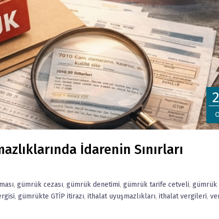
O
azlıklarında İdarenin Sınırları
rması
,
gümrük cezası
,
gümrük denetimi
,
gümrük tarife cetveli
,
gümrük
rgisi
,
gümrükte GTİP itirazı
,
ithalat uyuşmazlıkları
,
ithalat vergileri
,
ve