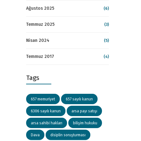
Ağustos 2025
(6)
Temmuz 2025
(3)
Nisan 2024
(5)
Temmuz 2017
(4)
Tags
657 memuriyet
657 sayılı kanun
6306 sayılı kanun
arsa payı satışı
arsa sahibi hakları
bilişim hukuku
Dava
disiplin soruşturması