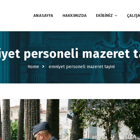
ANASAYFA
HAKKIMIZDA
EKİBİMİZ
ÇALIŞ
yet personeli mazeret t
Home
emniyet personeli mazeret tayini