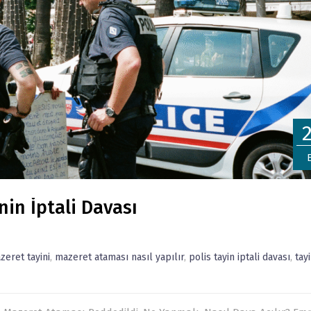
in İptali Davası
eret tayini
,
mazeret ataması nasıl yapılır
,
polis tayin iptali davası
,
tay