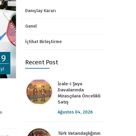
Danıştay Kararı
Genel
İçtihat Birleştirme
29
Recent Post
Eyl
İzale-i Şuyu
Davalarında
Mirasçılara Öncelikli
Satış
Ağustos 04, 2026
in
Türk Vatandaşlığının