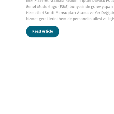
EGM Mazeret Ataması Reddinin İptali Davası: Poli
Genel Müdürlüğü (EGM) bünyesinde görev yapan po
Hizmetleri Sınıfı Mensupları Atama ve Yer Değişt
hizmet gereklerini hem de personelin ailevi ve kiş
Read Article