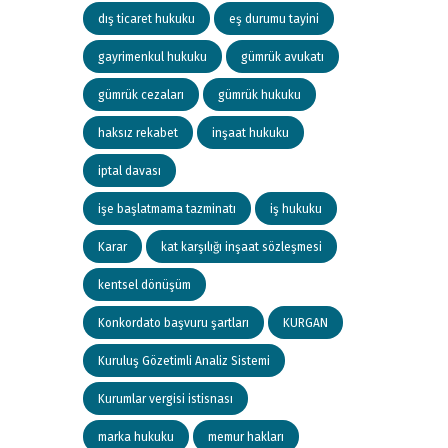
dış ticaret hukuku
eş durumu tayini
gayrimenkul hukuku
gümrük avukatı
gümrük cezaları
gümrük hukuku
haksız rekabet
inşaat hukuku
iptal davası
işe başlatmama tazminatı
iş hukuku
Karar
kat karşılığı inşaat sözleşmesi
kentsel dönüşüm
Konkordato başvuru şartları
KURGAN
Kuruluş Gözetimli Analiz Sistemi
Kurumlar vergisi istisnası
marka hukuku
memur hakları