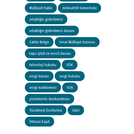
Mülkiyet hakkı
müteahhit temerrüdü
ortaklığın giderilmesi
ortaklığın giderilmesi davası
Sahte Belge
Sınai Mülkiyet Kanunu
tapu iptal ve tescil davası
teknoloji hukuku
VDK
vergi davası
vergi hukuku
vergi mahkemesi
VUK
yürütmenin durdurulması
Yürütmeyi Durdurma
İdari
İhtirazi Kayıt