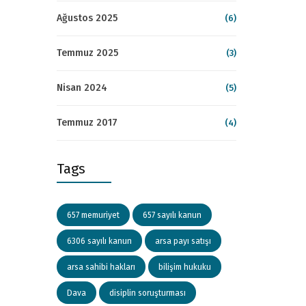
Ağustos 2025
(6)
Temmuz 2025
(3)
Nisan 2024
(5)
Temmuz 2017
(4)
Tags
657 memuriyet
657 sayılı kanun
6306 sayılı kanun
arsa payı satışı
arsa sahibi hakları
bilişim hukuku
Dava
disiplin soruşturması