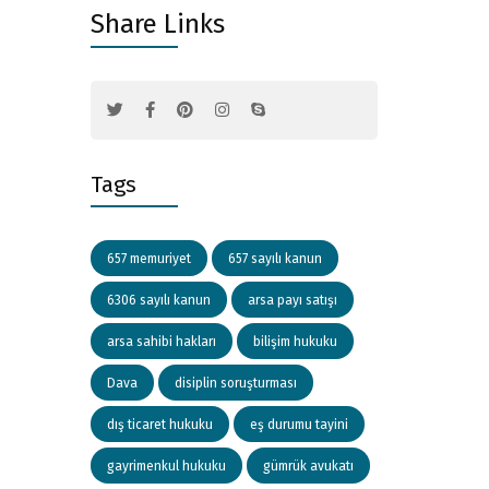
Share Links
Tags
657 memuriyet
657 sayılı kanun
6306 sayılı kanun
arsa payı satışı
arsa sahibi hakları
bilişim hukuku
Dava
disiplin soruşturması
dış ticaret hukuku
eş durumu tayini
gayrimenkul hukuku
gümrük avukatı