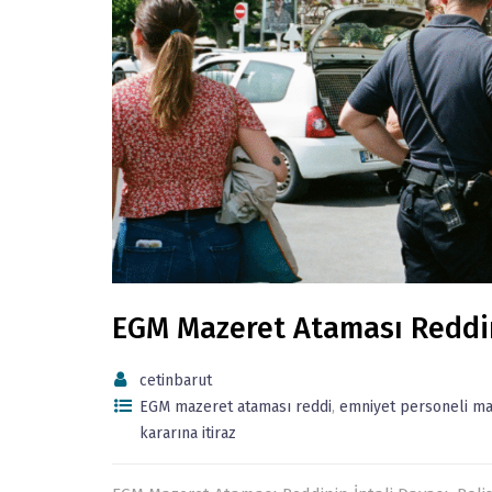
EGM Mazeret Ataması Reddin
cetinbarut
EGM mazeret ataması reddi
,
emniyet personeli maz
kararına itiraz