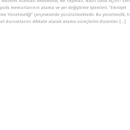
s Mazeret Ataması Reddedildi, Ne Yapmalı, Nasıl Dava Açılır? Em
lis memurlarının atama ve yer değiştirme işlemleri, “Emniyet
irme Yönetmeliği” çerçevesinde yürütülmektedir. Bu yönetmelik, 
isel durumlarını dikkate alarak atama süreçlerini düzenler. […]