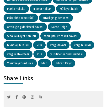
marka hukuku
memur hakları
Mülkiyet hakkı
müteahhit temerrüdü
ortaklığın giderilmesi
ortaklığın giderilmesi davası
Sahte Belge
Sınai Mülkiyet Kanunu
tapu iptal ve tescil davası
teknoloji hukuku
VDK
vergi davası
vergi hukuku
vergi mahkemesi
VUK
yürütmenin durdurulması
Yürütmeyi Durdurma
İdari
İhtirazi Kayıt
Share Links