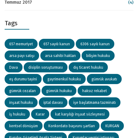
Temmuz 2017
(4)
Tags
657 memuriyet
657 sayılı kanun
6306 sayılı kanun
arsa payı satışı
arsa sahibi hakları
bilişim hukuku
Dava
disiplin soruşturması
dış ticaret hukuku
eş durumu tayini
gayrimenkul hukuku
gümrük avukatı
gümrük cezaları
gümrük hukuku
haksız rekabet
inşaat hukuku
iptal davası
işe başlatmama tazminatı
iş hukuku
Karar
kat karşılığı inşaat sözleşmesi
kentsel dönüşüm
Konkordato başvuru şartları
KURGAN
Kuruluş Gözetimli Analiz Sistemi
Kurumlar vergisi istisnası