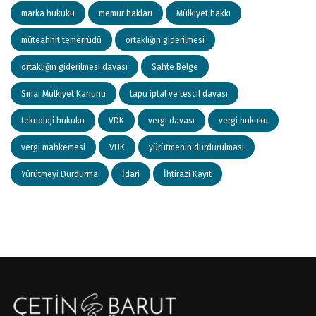
marka hukuku
memur hakları
Mülkiyet hakkı
müteahhit temerrüdü
ortaklığın giderilmesi
ortaklığın giderilmesi davası
Sahte Belge
Sınai Mülkiyet Kanunu
tapu iptal ve tescil davası
teknoloji hukuku
VDK
vergi davası
vergi hukuku
vergi mahkemesi
VUK
yürütmenin durdurulması
Yürütmeyi Durdurma
İdari
İhtirazi Kayıt