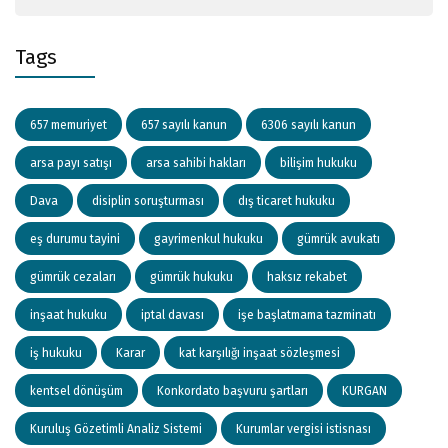
Tags
657 memuriyet
657 sayılı kanun
6306 sayılı kanun
arsa payı satışı
arsa sahibi hakları
bilişim hukuku
Dava
disiplin soruşturması
dış ticaret hukuku
eş durumu tayini
gayrimenkul hukuku
gümrük avukatı
gümrük cezaları
gümrük hukuku
haksız rekabet
inşaat hukuku
iptal davası
işe başlatmama tazminatı
iş hukuku
Karar
kat karşılığı inşaat sözleşmesi
kentsel dönüşüm
Konkordato başvuru şartları
KURGAN
Kuruluş Gözetimli Analiz Sistemi
Kurumlar vergisi istisnası