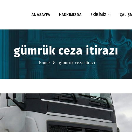
ANASAYFA
HAKKIMIZDA
EKİBİMİZ
ÇALIŞ
gümrük ceza itirazı
Home
gümrük ceza itirazı