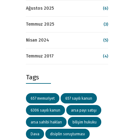
Ağustos 2025
(6)
Temmuz 2025
(3)
Nisan 2024
(5)
Temmuz 2017
(4)
Tags
657 memuriyet
657 sayılı kanun
6306 sayılı kanun
arsa payı satışı
arsa sahibi hakları
bilişim hukuku
Dava
disiplin soruşturması