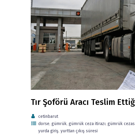
Tır Şoförü Aracı Teslim Ett
cetinbarut
dorse
,
gümrük
,
gümrük ceza itirazı
,
gümrük cezas
yurda giriş
,
yurttan çıkış süresi