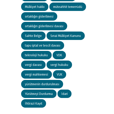
Mülkiyet hakkı
müteahhit temerrüdü
ortaklığın giderilmesi
ortaklığın giderilmesi davası
Sahte Belge
Sınai Mülkiyet Kanunu
tapu iptal ve tescil davası
teknoloji hukuku
VDK
vergi davası
vergi hukuku
vergi mahkemesi
VUK
yürütmenin durdurulması
Yürütmeyi Durdurma
İdari
İhtirazi Kayıt