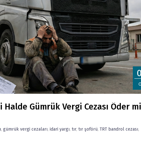
O
iği Halde Gümrük Vergi Cezası Öder m
ı
,
gümrük vergi cezaları
,
idari yargı
,
tır
,
tır şoförü
,
TRT bandrol cezası
,