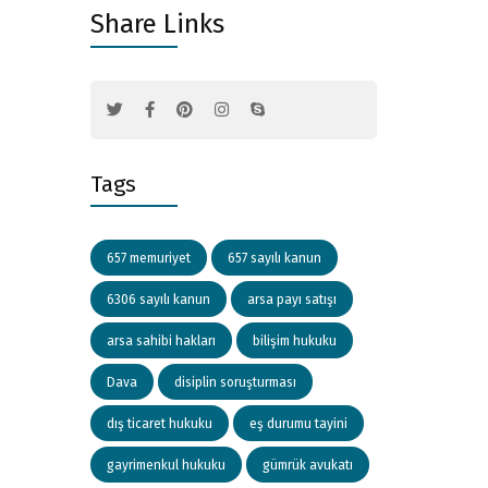
Share Links
Tags
657 memuriyet
657 sayılı kanun
6306 sayılı kanun
arsa payı satışı
arsa sahibi hakları
bilişim hukuku
Dava
disiplin soruşturması
dış ticaret hukuku
eş durumu tayini
gayrimenkul hukuku
gümrük avukatı