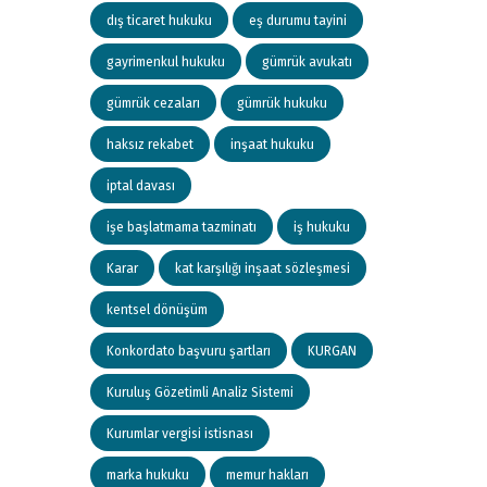
dış ticaret hukuku
eş durumu tayini
gayrimenkul hukuku
gümrük avukatı
gümrük cezaları
gümrük hukuku
haksız rekabet
inşaat hukuku
iptal davası
işe başlatmama tazminatı
iş hukuku
Karar
kat karşılığı inşaat sözleşmesi
kentsel dönüşüm
Konkordato başvuru şartları
KURGAN
Kuruluş Gözetimli Analiz Sistemi
Kurumlar vergisi istisnası
marka hukuku
memur hakları