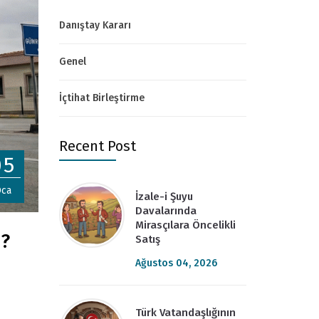
Danıştay Kararı
Genel
İçtihat Birleştirme
Recent Post
05
ca
İzale-i Şuyu
Davalarında
Mirasçılara Öncelikli
i?
Satış
Ağustos 04, 2026
Türk Vatandaşlığının