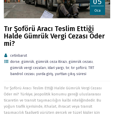
05
Oca
Tır Şoförü Aracı Teslim Ettiği
Halde Gümrük Vergi Cezası Öder
mi?
cetinbarut
dorse
,
gümrük
,
gümrük ceza itirazı
,
gümrük cezası
,
gümrük vergi cezaları
,
idari yargı
,
tır
,
tır şoförü
,
TRT
bandrol cezası
,
yurda giriş
,
yurttan çıkış süresi
Tır Şoförü Aracı Teslim Ettiği Halde Gümrük Vergi Cezası
Öder mi? Türkiye, jeopolitik konumu gereği uluslararası
ticaretin ve transit taşımacılığın kalbi niteliğindedir. Bu
yoğun trafik içerisinde, ithalat, ihracat veya transit
taşımacılık faaliyeti yürüten gerçek ve tüzel kişiler için