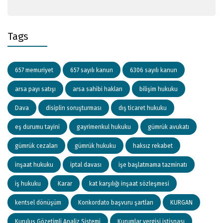
Tags
657 memuriyet
657 sayılı kanun
6306 sayılı kanun
arsa payı satışı
arsa sahibi hakları
bilişim hukuku
Dava
disiplin soruşturması
dış ticaret hukuku
eş durumu tayini
gayrimenkul hukuku
gümrük avukatı
gümrük cezaları
gümrük hukuku
haksız rekabet
inşaat hukuku
iptal davası
işe başlatmama tazminatı
iş hukuku
Karar
kat karşılığı inşaat sözleşmesi
kentsel dönüşüm
Konkordato başvuru şartları
KURGAN
Kuruluş Gözetimli Analiz Sistemi
Kurumlar vergisi istisnası