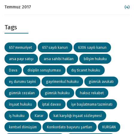
Temmuz 2017
(4)
Tags
657 memuriyet
657 sayılı kanun
6306 sayılı kanun
arsa payı satışı
arsa sahibi hakları
bilişim hukuku
Dava
disiplin soruşturması
dış ticaret hukuku
eş durumu tayini
gayrimenkul hukuku
gümrük avukatı
gümrük cezaları
gümrük hukuku
haksız rekabet
inşaat hukuku
iptal davası
işe başlatmama tazminatı
iş hukuku
Karar
kat karşılığı inşaat sözleşmesi
kentsel dönüşüm
Konkordato başvuru şartları
KURGAN