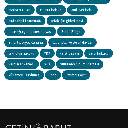
marka hukuku
memur hakları
Mülkiyet hakkı
müteahhit temerrüdü
ortaklığın giderilmesi
ortaklığın giderilmesi davası
Sahte Belge
Sınai Mülkiyet Kanunu
tapu iptal ve tescil davası
teknoloji hukuku
VDK
vergi davası
vergi hukuku
vergi mahkemesi
VUK
yürütmenin durdurulması
Yürütmeyi Durdurma
İdari
İhtirazi Kayıt