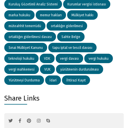
Kuruluş Gözetimli Analiz Sistemi
Kurumlar vergisi istisnası
marka hukuku
memur hakları
Mülkiyet hakkı
müteahhit temerrüdü
ortaklığın giderilmesi
ortaklığın giderilmesi davası
Sahte Belge
Sınai Mülkiyet Kanunu
tapu iptal ve tescil davası
teknoloji hukuku
VDK
vergi davası
vergi hukuku
vergi mahkemesi
VUK
yürütmenin durdurulması
Yürütmeyi Durdurma
İdari
İhtirazi Kayıt
Share Links