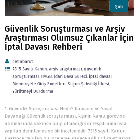
Şub
Güvenlik Soruşturması ve Arşiv
Araştırması Olumsuz Çıkanlar İçin
İptal Davası Rehberi
cetinbarut
7315 Sayılı Kanun
,
arşiv araştırması
,
güvenlik
soruşturması
,
HAGB
,
İdari Dava Süreci
,
iptal davası
,
Memuriyete Giriş Engelleri
,
Suçun Şahsiliği İlkesi
,
Yürütmeyi Durdurma
1. Güvenlik Soruşturması Nedir? Kapsamı ve Yasal
Dayanağı Güvenlik soruşturması, kişinin kamu görevine
alınmasında sakınca olup olmadığının tespiti amacıyla
yapılan derinlemesine bir incelemedir. 7315 sayılı Kanun
uyarınca yapılan bu inceleme, sadece adli sicil kayıtlarına