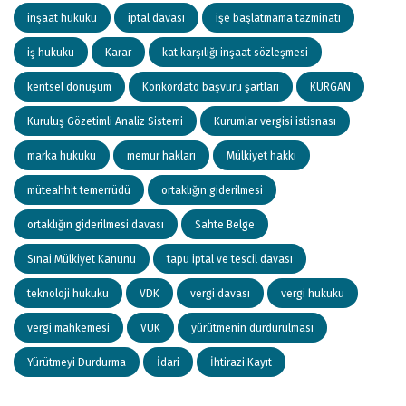
inşaat hukuku
iptal davası
işe başlatmama tazminatı
iş hukuku
Karar
kat karşılığı inşaat sözleşmesi
kentsel dönüşüm
Konkordato başvuru şartları
KURGAN
Kuruluş Gözetimli Analiz Sistemi
Kurumlar vergisi istisnası
marka hukuku
memur hakları
Mülkiyet hakkı
müteahhit temerrüdü
ortaklığın giderilmesi
ortaklığın giderilmesi davası
Sahte Belge
Sınai Mülkiyet Kanunu
tapu iptal ve tescil davası
teknoloji hukuku
VDK
vergi davası
vergi hukuku
vergi mahkemesi
VUK
yürütmenin durdurulması
Yürütmeyi Durdurma
İdari
İhtirazi Kayıt