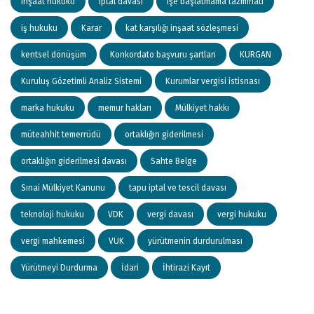
inşaat hukuku
iptal davası
işe başlatmama tazminatı
iş hukuku
Karar
kat karşılığı inşaat sözleşmesi
kentsel dönüşüm
Konkordato başvuru şartları
KURGAN
Kuruluş Gözetimli Analiz Sistemi
Kurumlar vergisi istisnası
marka hukuku
memur hakları
Mülkiyet hakkı
müteahhit temerrüdü
ortaklığın giderilmesi
ortaklığın giderilmesi davası
Sahte Belge
Sınai Mülkiyet Kanunu
tapu iptal ve tescil davası
teknoloji hukuku
VDK
vergi davası
vergi hukuku
vergi mahkemesi
VUK
yürütmenin durdurulması
Yürütmeyi Durdurma
İdari
İhtirazi Kayıt