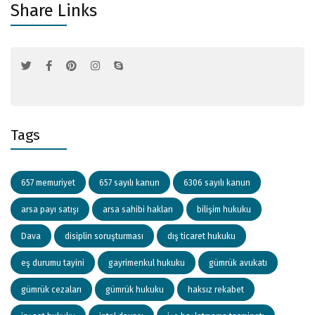
Share Links
Tags
657 memuriyet
657 sayılı kanun
6306 sayılı kanun
arsa payı satışı
arsa sahibi hakları
bilişim hukuku
Dava
disiplin soruşturması
dış ticaret hukuku
eş durumu tayini
gayrimenkul hukuku
gümrük avukatı
gümrük cezaları
gümrük hukuku
haksız rekabet