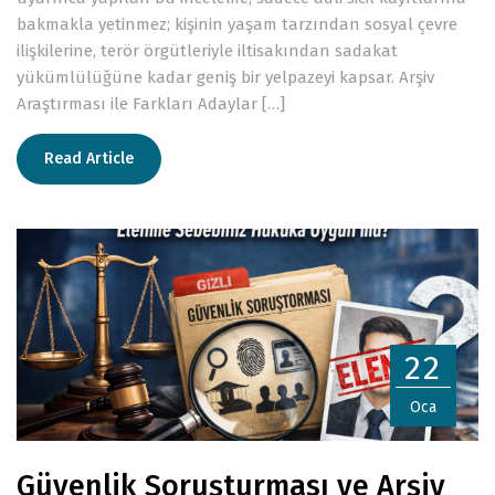
bakmakla yetinmez; kişinin yaşam tarzından sosyal çevre
ilişkilerine, terör örgütleriyle iltisakından sadakat
yükümlülüğüne kadar geniş bir yelpazeyi kapsar. Arşiv
Araştırması ile Farkları Adaylar […]
Read Article
22
Oca
Güvenlik Soruşturması ve Arşiv