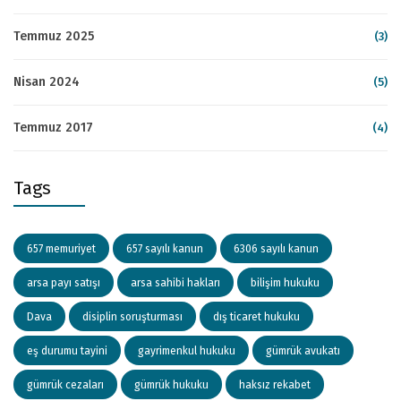
Temmuz 2025
(3)
Nisan 2024
(5)
Temmuz 2017
(4)
Tags
657 memuriyet
657 sayılı kanun
6306 sayılı kanun
arsa payı satışı
arsa sahibi hakları
bilişim hukuku
Dava
disiplin soruşturması
dış ticaret hukuku
eş durumu tayini
gayrimenkul hukuku
gümrük avukatı
gümrük cezaları
gümrük hukuku
haksız rekabet