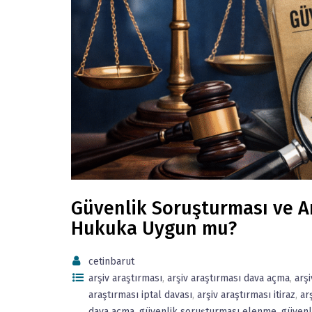
Güvenlik Soruşturması ve Ar
Hukuka Uygun mu?
cetinbarut
arşiv araştırması
,
arşiv araştırması dava açma
,
arş
araştırması iptal davası
,
arşiv araştırması itiraz
,
ar
dava açma
,
güvenlik soruşturması elenme
,
güvenl