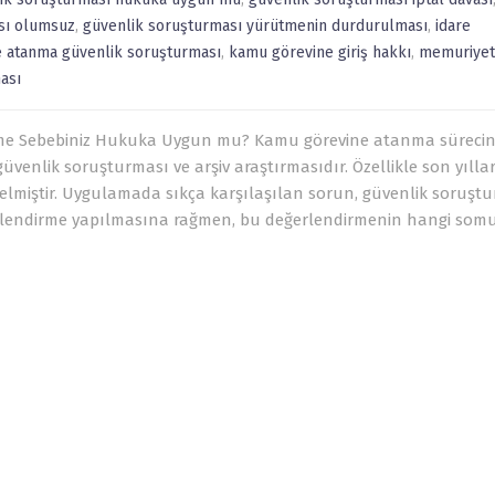
sı olumsuz
,
güvenlik soruşturması yürütmenin durdurulması
,
idare
 atanma güvenlik soruşturması
,
kamu görevine giriş hakkı
,
memuriyet
ası
enme Sebebiniz Hukuka Uygun mu? Kamu görevine atanma süreci
güvenlik soruşturması ve arşiv araştırmasıdır. Özellikle son yıll
gelmiştir. Uygulamada sıkça karşılaşılan sorun, güvenlik soruşt
rlendirme yapılmasına rağmen, bu değerlendirmenin hangi som