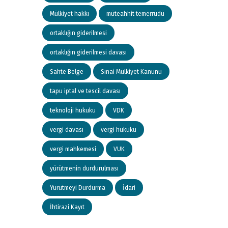
Mülkiyet hakkı
müteahhit temerrüdü
ortaklığın giderilmesi
ortaklığın giderilmesi davası
Sahte Belge
Sınai Mülkiyet Kanunu
tapu iptal ve tescil davası
teknoloji hukuku
VDK
vergi davası
vergi hukuku
vergi mahkemesi
VUK
yürütmenin durdurulması
Yürütmeyi Durdurma
İdari
İhtirazi Kayıt