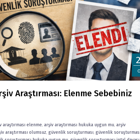
O
şiv Araştırması: Elenme Sebebiniz
iv araştırması elenme
,
arşiv araştırması hukuka uygun mu
,
arşiv
şiv araştırması olumsuz
,
güvenlik soruşturması
,
güvenlik soruşturmas
ik soruşturması hukuka uygun mu
,
güvenlik soruşturması iptal davası