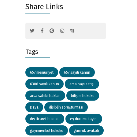
Share Links
Tags
657 memuriyet
657 sayılı kanun
6306 sayılı kanun
arsa payı satışı
arsa sahibi hakları
bilişim hukuku
Dava
disiplin soruşturması
dış ticaret hukuku
eş durumu tayini
gayrimenkul hukuku
gümrük avukatı