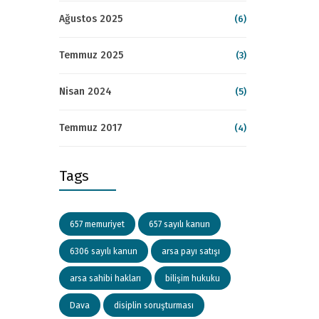
Ağustos 2025
(6)
Temmuz 2025
(3)
Nisan 2024
(5)
Temmuz 2017
(4)
Tags
657 memuriyet
657 sayılı kanun
6306 sayılı kanun
arsa payı satışı
arsa sahibi hakları
bilişim hukuku
Dava
disiplin soruşturması