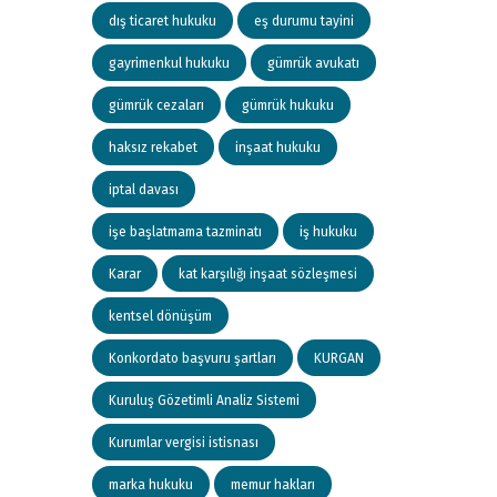
dış ticaret hukuku
eş durumu tayini
gayrimenkul hukuku
gümrük avukatı
gümrük cezaları
gümrük hukuku
haksız rekabet
inşaat hukuku
iptal davası
işe başlatmama tazminatı
iş hukuku
Karar
kat karşılığı inşaat sözleşmesi
kentsel dönüşüm
Konkordato başvuru şartları
KURGAN
Kuruluş Gözetimli Analiz Sistemi
Kurumlar vergisi istisnası
marka hukuku
memur hakları