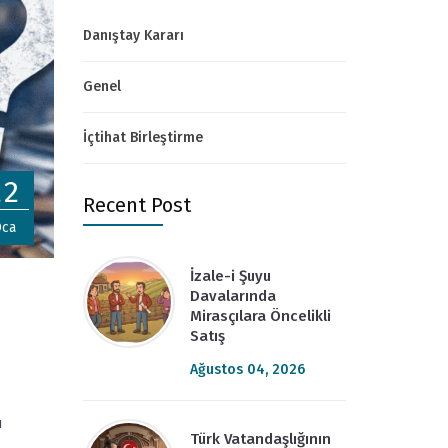
Danıştay Kararı
Genel
İçtihat Birleştirme
22
Recent Post
ca
İzale-i Şuyu
Davalarında
Mirasçılara Öncelikli
Satış
Ağustos 04, 2026
ı
Türk Vatandaşlığının
,