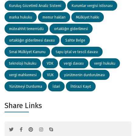
Kuruluş Gözetimli Analiz Sistemi
Kurumlar vergisi istisnası
marka hukuku
memur hakları
Mülkiyet hakkı
müteahhit temerrüdü
ortaklığın giderilmesi
ortaklığın giderilmesi davası
Sahte Belge
Sınai Mülkiyet Kanunu
tapu iptal ve tescil davası
teknoloji hukuku
VDK
vergi davası
vergi hukuku
vergi mahkemesi
VUK
yürütmenin durdurulması
Yürütmeyi Durdurma
İdari
İhtirazi Kayıt
Share Links