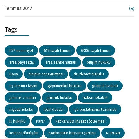
Temmuz 2017
(4)
Tags
657 memuriyet
657 sayılı kanun
6306 sayılı kanun
arsa payı satışı
arsa sahibi hakları
bilişim hukuku
Dava
disiplin soruşturması
dış ticaret hukuku
eş durumu tayini
gayrimenkul hukuku
gümrük avukatı
gümrük cezaları
gümrük hukuku
haksız rekabet
inşaat hukuku
iptal davası
işe başlatmama tazminatı
iş hukuku
Karar
kat karşılığı inşaat sözleşmesi
kentsel dönüşüm
Konkordato başvuru şartları
KURGAN