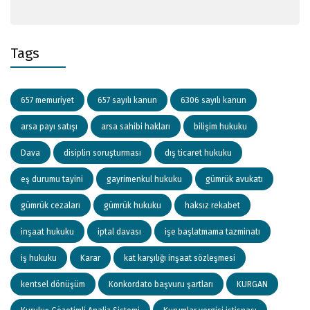
Tags
657 memuriyet
657 sayılı kanun
6306 sayılı kanun
arsa payı satışı
arsa sahibi hakları
bilişim hukuku
Dava
disiplin soruşturması
dış ticaret hukuku
eş durumu tayini
gayrimenkul hukuku
gümrük avukatı
gümrük cezaları
gümrük hukuku
haksız rekabet
inşaat hukuku
iptal davası
işe başlatmama tazminatı
iş hukuku
Karar
kat karşılığı inşaat sözleşmesi
kentsel dönüşüm
Konkordato başvuru şartları
KURGAN