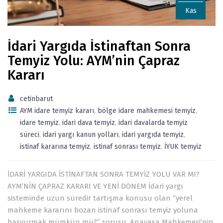
Kas
İdari Yargıda İstinaftan Sonra
Temyiz Yolu: AYM’nin Çapraz
Kararı
cetinbarut
AYM idare temyiz kararı
,
bölge idare mahkemesi temyiz
,
idare temyiz
,
idari dava temyiz
,
idari davalarda temyiz
süreci
,
idari yargı kanun yolları
,
idari yargıda temyiz
,
istinaf kararına temyiz
,
istinaf sonrası temyiz
,
İYUK temyiz
İDARİ YARGIDA İSTİNAFTAN SONRA TEMYİZ YOLU VAR MI?
AYM’NİN ÇAPRAZ KARARI VE YENİ DÖNEM İdari yargı
sisteminde uzun süredir tartışma konusu olan “yerel
mahkeme kararını bozan istinaf sonrası temyiz yoluna
başvurmak mümkün mü?” sorusu, Anayasa Mahkemesi’nin