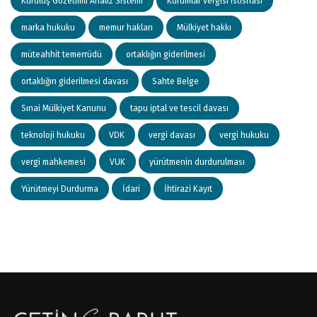
Kuruluş Gözetimli Analiz Sistemi
Kurumlar vergisi istisnası
marka hukuku
memur hakları
Mülkiyet hakkı
müteahhit temerrüdü
ortaklığın giderilmesi
ortaklığın giderilmesi davası
Sahte Belge
Sınai Mülkiyet Kanunu
tapu iptal ve tescil davası
teknoloji hukuku
VDK
vergi davası
vergi hukuku
vergi mahkemesi
VUK
yürütmenin durdurulması
Yürütmeyi Durdurma
İdari
İhtirazi Kayıt